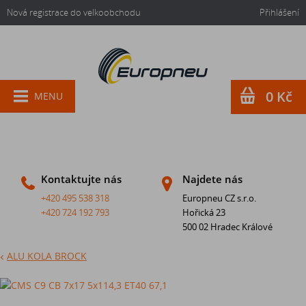
Nová registrace do velkoobchodu
Přihlášení
0 Kč
MENU
Kontaktujte nás
Najdete nás
+420 495 538 318
Europneu CZ s.r.o.
+420 724 192 793
Hořická 23
500 02 Hradec Králové
ALU KOLA BROCK