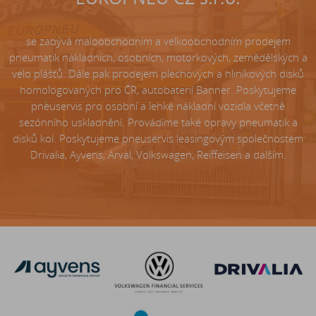
se zabývá maloobchodním a velkoobchodním prodejem
pneumatik nákladních, osobních, motorkových, zemědělských a
velo plášťů. Dále pak prodejem plechových a hliníkových disků
homologovaných pro ČR, autobaterií Banner. Poskytujeme
pneuservis pro osobní a lehké nákladní vozidla včetně
sezónního uskladnění. Provádíme také opravy pneumatik a
disků kol. Poskytujeme pneuservis leasingovým společnostem
Drivalia, Ayvens, Arval, Volkswagen, Reiffeisen a dalším.