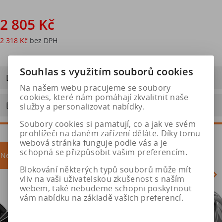
2 805 Kč
2 318 Kč
bez DPH
Souhlas s využitím souborů cookies
Dotaz na výrobek
Na našem webu pracujeme se soubory
cookies, které nám pomáhají zkvalitnit naše
Doporučit výrobek
služby a personalizovat nabídky.
Soubory cookies si pamatují, co a jak ve svém
prohlížeči na daném zařízení děláte. Díky tomu
webová stránka funguje podle vás a je
schopná se přizpůsobit vašim preferencím.
Nejprodávanější
akce
Blokování některých typů souborů může mít
vliv na vaši uživatelskou zkušenost s naším
webem, také nebudeme schopni poskytnout
vám nabídku na základě vašich preferencí.
Akce