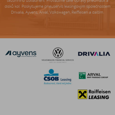
sezónního uskladnění. Provádíme také opravy pneumatik a
disků kol. Poskytujeme pneuservis leasingovým společnostem
Drivalia, Ayvens, Arval, Volkswagen, Reiffeisen a dalším.