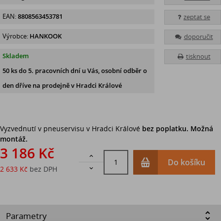
EAN:
8808563453781
zeptat se
Výrobce:
HANKOOK
doporučit
Skladem
tisknout
50 ks
do 5. pracovních dní u Vás, osobní odběr o
den dříve na prodejně
v Hradci Králové
Vyzvednutí v pneuservisu v Hradci Králové
bez poplatku. Možná
montáž.
3 186 Kč

Do košíku
2 633 Kč
bez DPH

Parametry