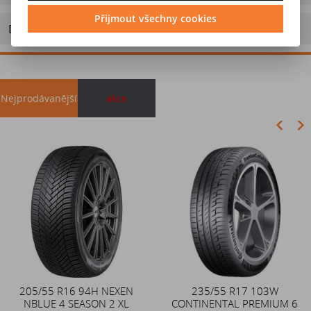
Přijmout všechny cookies
Doporučit výrobek
Nejprodávanější
akce
Akce
205/55 R16 94H NEXEN
Duše 12x4 (4.00-4) kovový
235/55 R17 103W
NBLUE 4 SEASON 2 XL
CONTINENTAL PREMIUM 6
zahnutý ventil TR87