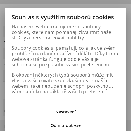
Přilnavost na
NE
Souhlas s využitím souborů cookies
ledu
Na našem webu pracujeme se soubory
cookies, které nám pomáhají zkvalitnit naše
PŘILNAVOST
A
služby a personalizovat nabídky.
Třída hluku
B
Soubory cookies si pamatují, co a jak ve svém
prohlížeči na daném zařízení děláte. Díky tomu
HLUČNOST
72
webová stránka funguje podle vás a je
schopná se přizpůsobit vašim preferencím.
OBDOBÍ
letní
Blokování některých typů souborů může mít
VALIVÝ ODPOR
C
vliv na vaši uživatelskou zkušenost s naším
webem, také nebudeme schopni poskytnout
Přilnavost na
NE
vám nabídku na základě vašich preferencí.
sněhu
Energetický
https://eprel.ec.europa.eu/qr/471782
štítek
Nastavení
Odmítnout vše
Dotaz na výrobek