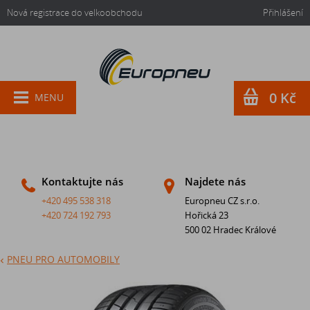
Nová registrace do velkoobchodu
Přihlášení
0 Kč
MENU
Kontaktujte nás
Najdete nás
+420 495 538 318
Europneu CZ s.r.o.
+420 724 192 793
Hořická 23
500 02 Hradec Králové
PNEU PRO AUTOMOBILY