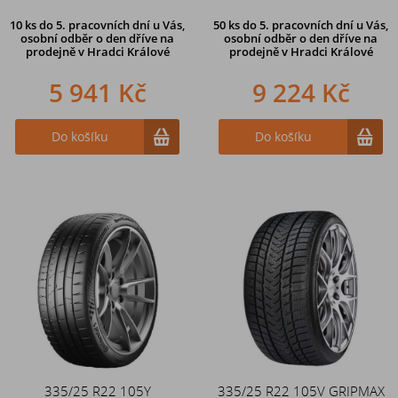
10 ks
do 5. pracovních dní u Vás,
50 ks
do 5. pracovních dní u Vás,
osobní odběr o den dříve na
osobní odběr o den dříve na
prodejně
v Hradci Králové
prodejně
v Hradci Králové
5 941 Kč
9 224 Kč
Do košíku
Do košíku
335/25 R22 105Y
335/25 R22 105V GRIPMAX