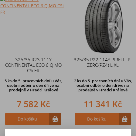
325/35 R23 111Y
325/35 R22 114Y PIRELLI P-
CONTINENTAL ECO 6 Q MO
ZERO(PZ4) L XL
CSi FR
5 ks
do 5. pracovních dní u Vás,
2 ks
do 5. pracovních dní u Vás,
osobní odběr o den dříve na
osobní odběr o den dříve na
prodejně
v Hradci Králové
prodejně
v Hradci Králové
7 582 Kč
11 341 Kč
Do košíku
Do košíku