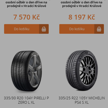
osobní odběr o den dříve na
osobní odběr o den dříve na
prodejně
v Hradci Králové
prodejně
v Hradci Králové
7 570 Kč
8 197 Kč
Do košíku
Do košíku
335/30 R20 104Y PIRELLI P
335/25 R22 105Y MICHELIN
ZERO L XL
PS4 S XL