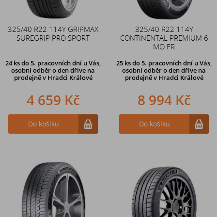
325/40 R22 114Y GRIPMAX
325/40 R22 114Y
SUREGRIP PRO SPORT
CONTINENTAL PREMIUM 6
MO FR
24 ks
do 5. pracovních dní u Vás,
25 ks
do 5. pracovních dní u Vás,
osobní odběr o den dříve na
osobní odběr o den dříve na
prodejně
v Hradci Králové
prodejně
v Hradci Králové
4 659 Kč
8 994 Kč
Do košíku
Do košíku