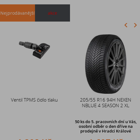
Nejprodávanější
akce
Akce
Ventil TPMS čidlo tlaku
Duše 12x4 (4.00-4) kovový
205/55 R16 94H NEXEN
zahnutý ventil TR87
NBLUE 4 SEASON 2 XL
50 ks
do 5. pracovních dní u Vás,
osobní odběr o den dříve na
prodejně
v Hradci Králové