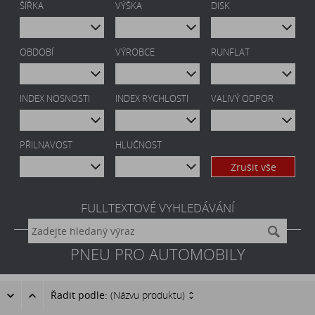
ŠÍŘKA
VÝŠKA
DISK
OBDOBÍ
VÝROBCE
RUNFLAT
INDEX NOSNOSTI
INDEX RYCHLOSTI
VALIVÝ ODPOR
PŘILNAVOST
HLUČNOST
Zrušit vše
FULLTEXTOVÉ VYHLEDÁVÁNÍ
PNEU PRO AUTOMOBILY
Řadit podle:
(Názvu produktu)