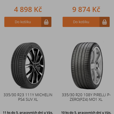
4 898 Kč
9 874 Kč
Do košíku
Do košíku
335/30 R23 111Y MICHELIN
335/30 R20 108Y PIRELLI P-
PS4 SUV XL
ZERO(PZ4) MO1 XL
11 ks
do 5. pracovních dní u Vás,
10 ks
do 5. pracovních dní u Vás,