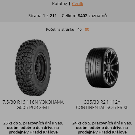
Katalog
Ceník
Strana
1
z
211
Celkem
8402
záznamů
Počet na stránku
40
80
7.5/80 R16 116N YOKOHAMA
335/30 R24 112Y
G005 POR X-MT
CONTINENTAL SC-6 FR XL
25 ks
do 5. pracovních dní u Vás,
24 ks
do 5. pracovních dní u Vás,
osobní odběr o den dříve na
osobní odběr o den dříve na
prodejně
v Hradci Králové
prodejně
v Hradci Králové