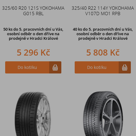
325/60 R20 121S YOKOHAMA
325/40 R22 114Y YOKOHAMA
G015 RBL
V107D MO1 RPB
50 ks
do 5. pracovních dní u Vás,
40 ks
do 5. pracovních dní u Vás,
osobní odběr o den dříve na
osobní odběr o den dříve na
prodejně
v Hradci Králové
prodejně
v Hradci Králové
5 296 Kč
5 808 Kč
Do košíku
Do košíku