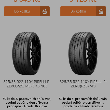
Do košíku
Do košíku
325/35 R22 110Y PIRELLI P-
325/35 R22 110Y PIRELLI P-
ZERO(PZ5) MO-S KS NCS
ZERO(PZ5) MO
50 ks
do 5. pracovních dní u Vás,
50 ks
do 5. pracovních dní u Vás,
osobní odběr o den dříve na
osobní odběr o den dříve na
prodejně
v Hradci Králové
prodejně
v Hradci Králové