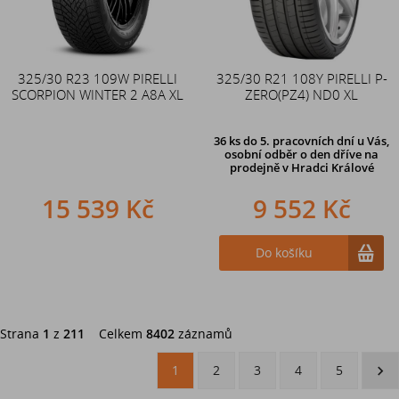
325/30 R23 109W PIRELLI
325/30 R21 108Y PIRELLI P-
SCORPION WINTER 2 A8A XL
ZERO(PZ4) ND0 XL
36 ks
do 5. pracovních dní u Vás,
osobní odběr o den dříve na
prodejně
v Hradci Králové
15 539 Kč
9 552 Kč
Do košíku
Strana
1
z
211
Celkem
8402
záznamů
1
2
3
4
5