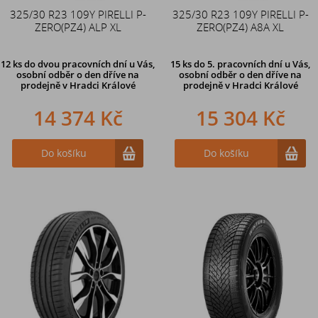
325/30 R23 109Y PIRELLI P-
325/30 R23 109Y PIRELLI P-
ZERO(PZ4) ALP XL
ZERO(PZ4) A8A XL
12 ks
do dvou pracovních dní u Vás,
15 ks
do 5. pracovních dní u Vás,
osobní odběr o den dříve
na
osobní odběr o den dříve na
prodejně v Hradci Králové
prodejně
v Hradci Králové
14 374 Kč
15 304 Kč
Do košíku
Do košíku