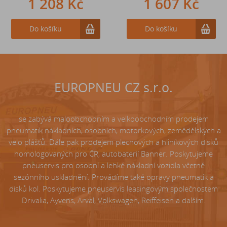
1 208 Kč
242 Kč
1 607 Kč
Do košíku
Do košíku
Do košíku
EUROPNEU CZ s.r.o.
se zabývá maloobchodním a velkoobchodním prodejem
pneumatik nákladních, osobních, motorkových, zemědělských a
velo plášťů. Dále pak prodejem plechových a hliníkových disků
homologovaných pro ČR, autobaterií Banner. Poskytujeme
pneuservis pro osobní a lehké nákladní vozidla včetně
sezónního uskladnění. Provádíme také opravy pneumatik a
disků kol. Poskytujeme pneuservis leasingovým společnostem
Drivalia, Ayvens, Arval, Volkswagen, Reiffeisen a dalším.