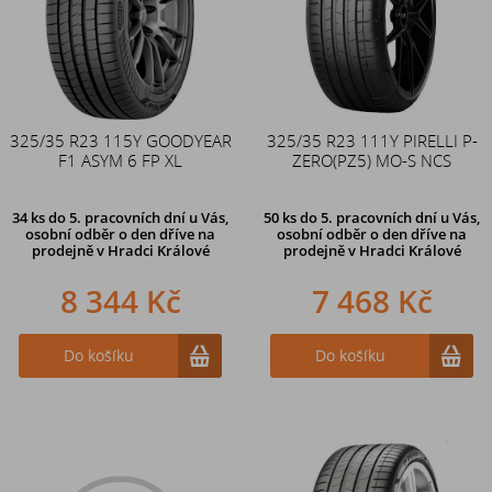
325/35 R23 115Y GOODYEAR
325/35 R23 111Y PIRELLI P-
F1 ASYM 6 FP XL
ZERO(PZ5) MO-S NCS
34 ks
do 5. pracovních dní u Vás,
50 ks
do 5. pracovních dní u Vás,
osobní odběr o den dříve na
osobní odběr o den dříve na
prodejně
v Hradci Králové
prodejně
v Hradci Králové
8 344 Kč
7 468 Kč
Do košíku
Do košíku