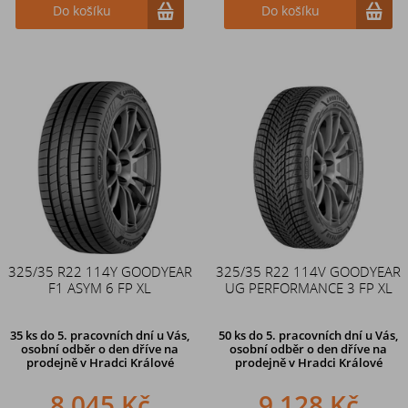
Do košíku
Do košíku
325/35 R22 114Y GOODYEAR
325/35 R22 114V GOODYEAR
F1 ASYM 6 FP XL
UG PERFORMANCE 3 FP XL
35 ks
do 5. pracovních dní u Vás,
50 ks
do 5. pracovních dní u Vás,
osobní odběr o den dříve na
osobní odběr o den dříve na
prodejně
v Hradci Králové
prodejně
v Hradci Králové
8 045 Kč
9 128 Kč