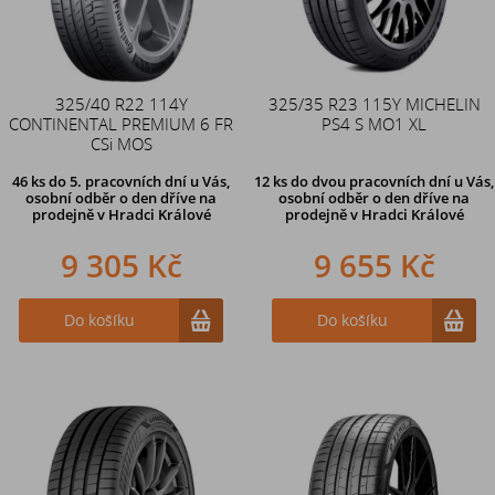
325/40 R22 114Y
325/35 R23 115Y MICHELIN
CONTINENTAL PREMIUM 6 FR
PS4 S MO1 XL
CSi MOS
46 ks
do 5. pracovních dní u Vás,
12 ks
do dvou pracovních dní u Vás,
osobní odběr o den dříve na
osobní odběr o den dříve
na
prodejně
v Hradci Králové
prodejně v Hradci Králové
9 305 Kč
9 655 Kč
Do košíku
Do košíku