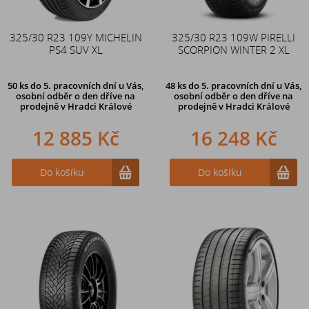
325/30 R23 109Y MICHELIN
325/30 R23 109W PIRELLI
PS4 SUV XL
SCORPION WINTER 2 XL
50 ks
do 5. pracovních dní u Vás,
48 ks
do 5. pracovních dní u Vás,
osobní odběr o den dříve na
osobní odběr o den dříve na
prodejně
v Hradci Králové
prodejně
v Hradci Králové
12 885 Kč
16 248 Kč
Do košíku
Do košíku