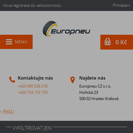
Nová registrace do velkoobchodu
Přihlášení
0 Kč
MENU
Kontaktujte nás
Najdete nás
+420 495 538 318
Europneu CZ s.r.o.
+420 724 192 793
Hořická 23
500 02 Hradec Králové
PNEU
VYFILTROVAT JEN