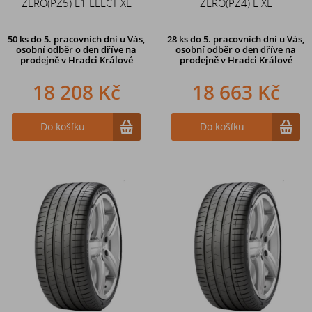
ZERO(PZ5) L1 ELECT XL
ZERO(PZ4) L XL
50 ks
do 5. pracovních dní u Vás,
28 ks
do 5. pracovních dní u Vás,
osobní odběr o den dříve na
osobní odběr o den dříve na
prodejně
v Hradci Králové
prodejně
v Hradci Králové
18 208 Kč
18 663 Kč
Do košíku
Do košíku