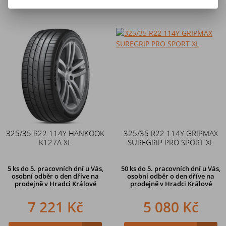
325/35 R22 114Y HANKOOK
325/35 R22 114Y GRIPMAX
K127A XL
SUREGRIP PRO SPORT XL
5 ks
do 5. pracovních dní u Vás,
50 ks
do 5. pracovních dní u Vás,
osobní odběr o den dříve na
osobní odběr o den dříve na
prodejně
v Hradci Králové
prodejně
v Hradci Králové
7 221 Kč
5 080 Kč