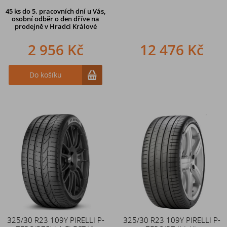
45 ks
do 5. pracovních dní u Vás,
osobní odběr o den dříve na
prodejně
v Hradci Králové
2 956 Kč
12 476 Kč
Do košíku
325/30 R23 109Y PIRELLI P-
325/30 R23 109Y PIRELLI P-