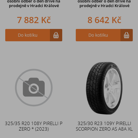
osobní odběr o den dříve na
osobní odběr o den dříve na
prodejně
v Hradci Králové
prodejně
v Hradci Králové
7 882 Kč
8 642 Kč
Do košíku
Do košíku
325/35 R20 108Y PIRELLI P
325/30 R23 109Y PIRELLI
ZERO * (2023)
SCORPION ZERO AS A8A XL