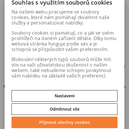
Souhlas s využitím souborů cookies
Na našem webu pracujeme se soubory
cookies, které nám pomáhají zkvalitnit naše
služby a personalizovat nabídky.
Soubory cookies si pamatují, co a jak ve svém
prohlížeči na daném zařízení děláte. Díky tomu
webová stránka funguje podle vás a je
schopná se přizpůsobit vašim preferencím.
Blokování některých typů souborů může mít
vliv na vaši uživatelskou zkušenost s naším
325/35 R22 114Y PIRELLI
325/35 R22 114Y MICHELIN
webem, také nebudeme schopni poskytnout
PZERO R NG0 ELECT XL
PS4 S MO1 XL
vám nabídku na základě vašich preferencí.
16 ks
do 5. pracovních dní u Vás,
50 ks
do 5. pracovních dní u Vás,
osobní odběr o den dříve na
osobní odběr o den dříve na
prodejně
v Hradci Králové
prodejně
v Hradci Králové
Nastavení
13 035 Kč
9 264 Kč
Odmítnout vše
Přijmout všechny cookies
Do košíku
Do košíku