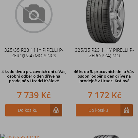
325/35 R23 111Y PIRELLI P-
325/35 R23 111Y PIRELLI P-
ZERO(PZ4) MO-S NCS
ZERO(PZ4) MO
4 ks
do dvou pracovních dní u Vás,
46 ks
do 5. pracovních dní u Vás,
osobní odběr o den dříve
na
osobní odběr o den dříve na
prodejně v Hradci Králové
prodejně
v Hradci Králové
7 739 Kč
7 172 Kč
Do košíku
Do košíku