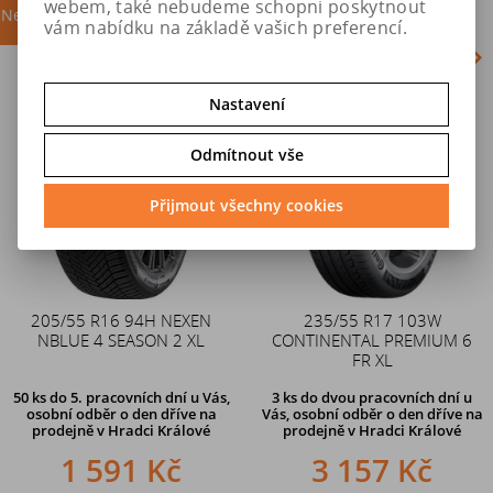
webem, také nebudeme schopni poskytnout
Nejprodávanější
akce
vám nabídku na základě vašich preferencí.
Nastavení
Akce
Odmítnout vše
Přijmout všechny cookies
205/55 R16 94H NEXEN
Duše 12x4 (4.00-4) kovový
235/55 R17 103W
NBLUE 4 SEASON 2 XL
CONTINENTAL PREMIUM 6
zahnutý ventil TR87
FR XL
50 ks
do 5. pracovních dní u Vás,
3 ks
do dvou pracovních dní u
osobní odběr o den dříve na
Vás, osobní odběr o den dříve
na
prodejně
v Hradci Králové
prodejně v Hradci Králové
1 591 Kč
242 Kč
3 157 Kč