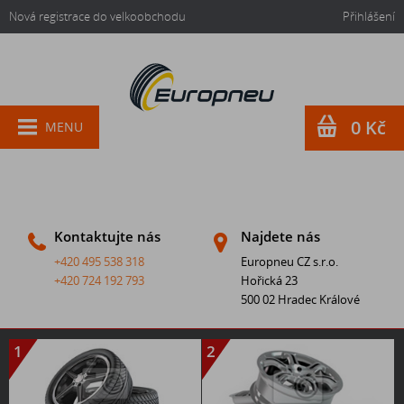
Nová registrace do velkoobchodu
Přihlášení
0 Kč
MENU
Kontaktujte nás
Najdete nás
+420 495 538 318
Europneu CZ s.r.o.
+420 724 192 793
Hořická 23
500 02 Hradec Králové
1
2