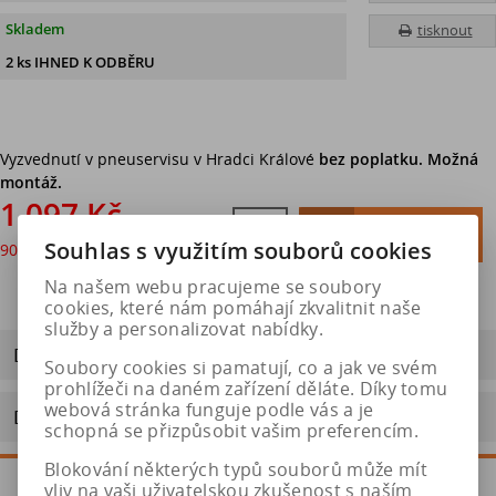
Skladem
tisknout
2 ks IHNED K ODBĚRU
Vyzvednutí v pneuservisu v Hradci Králové
bez poplatku. Možná
montáž.
1 097 Kč

Do košíku
Souhlas s využitím souborů cookies
907 Kč
bez DPH

Na našem webu pracujeme se soubory
cookies, které nám pomáhají zkvalitnit naše
služby a personalizovat nabídky.
Dotaz na výrobek
Soubory cookies si pamatují, co a jak ve svém
prohlížeči na daném zařízení děláte. Díky tomu
webová stránka funguje podle vás a je
Doporučit výrobek
schopná se přizpůsobit vašim preferencím.
Blokování některých typů souborů může mít
vliv na vaši uživatelskou zkušenost s naším