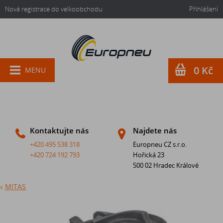
Nová registrace do velkoobchodu
Přihlášení
0 Kč
MENU
Kontaktujte nás
Najdete nás
+420 495 538 318
Europneu CZ s.r.o.
+420 724 192 793
Hořická 23
500 02 Hradec Králové
MITAS