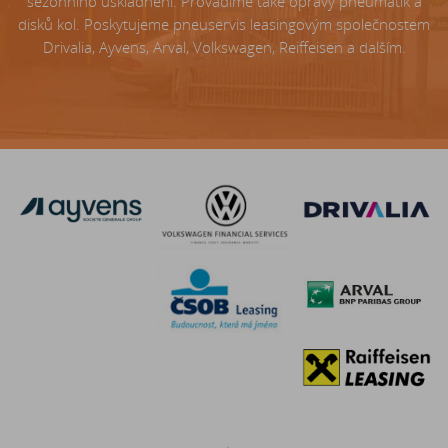
sezónního uskladnění. Provádíme také opravy pneumatik a
disků kol. Poskytujeme pneuservis leasingovým společnostem
Drivalia, Ayvens, Arval, Volkswagen, Reiffeisen a dalším.