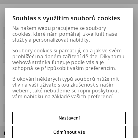
Přilnavost na
NE
Souhlas s využitím souborů cookies
ledu
Na našem webu pracujeme se soubory
cookies, které nám pomáhají zkvalitnit naše
PŘILNAVOST
A
služby a personalizovat nabídky.
Třída hluku
B
Soubory cookies si pamatují, co a jak ve svém
prohlížeči na daném zařízení děláte. Díky tomu
HLUČNOST
72
webová stránka funguje podle vás a je
schopná se přizpůsobit vašim preferencím.
OBDOBÍ
letní
Blokování některých typů souborů může mít
VALIVÝ ODPOR
C
vliv na vaši uživatelskou zkušenost s naším
webem, také nebudeme schopni poskytnout
Přilnavost na
NE
vám nabídku na základě vašich preferencí.
sněhu
Energetický
https://eprel.ec.europa.eu/qr/471709
štítek
Nastavení
Odmítnout vše
Dotaz na výrobek