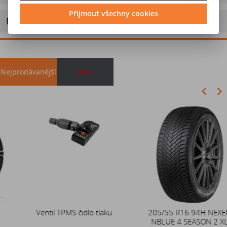
Přijmout všechny cookies
Doporučit výrobek
Nejprodávanější
akce
Akce
Ventil TPMS čidlo tlaku
Duše 12x4 (4.00-4) kovový
205/55 R16 94H NEXEN
zahnutý ventil TR87
NBLUE 4 SEASON 2 XL