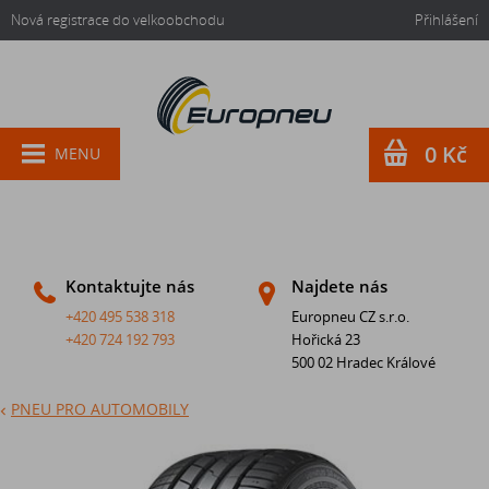
Nová registrace do velkoobchodu
Přihlášení
0 Kč
MENU
Kontaktujte nás
Najdete nás
+420 495 538 318
Europneu CZ s.r.o.
+420 724 192 793
Hořická 23
500 02 Hradec Králové
PNEU PRO AUTOMOBILY