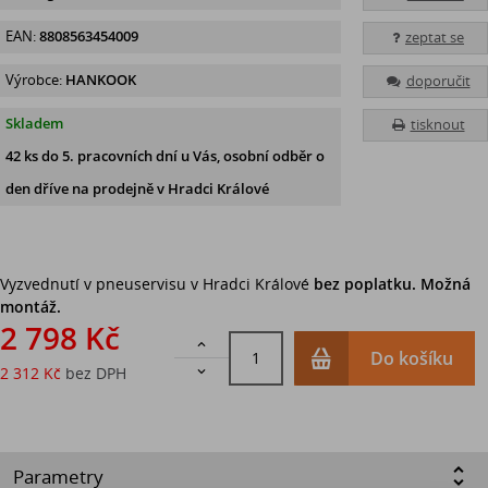
EAN:
8808563454009
zeptat se
Výrobce:
HANKOOK
doporučit
Skladem
tisknout
42 ks
do 5. pracovních dní u Vás, osobní odběr o
den dříve na prodejně
v Hradci Králové
Vyzvednutí v pneuservisu v Hradci Králové
bez poplatku. Možná
montáž.
2 798 Kč

Do košíku
2 312 Kč
bez DPH

Parametry