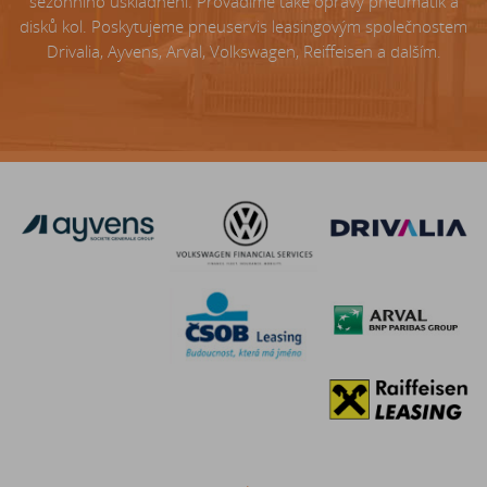
sezónního uskladnění. Provádíme také opravy pneumatik a
disků kol. Poskytujeme pneuservis leasingovým společnostem
Drivalia, Ayvens, Arval, Volkswagen, Reiffeisen a dalším.