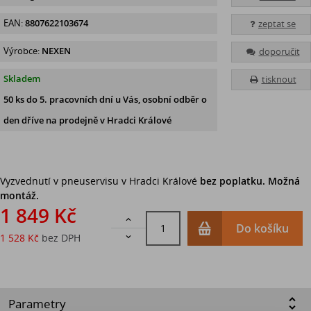
EAN:
8807622103674
zeptat se
Výrobce:
NEXEN
doporučit
Skladem
tisknout
50 ks
do 5. pracovních dní u Vás, osobní odběr o
den dříve na prodejně
v Hradci Králové
Vyzvednutí v pneuservisu v Hradci Králové
bez poplatku. Možná
montáž.
1 849 Kč

Do košíku
1 528 Kč
bez DPH

Parametry