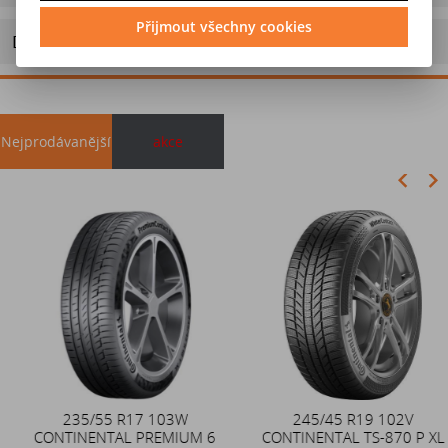
Přijmout všechny cookies
Doporučit výrobek
Nejprodávanější
akce
Akce
235/55 R17 103W
Duše 12x4 (4.00-4) kovový
245/45 R19 102V
CONTINENTAL PREMIUM 6
CONTINENTAL TS-870 P XL
zahnutý ventil TR87