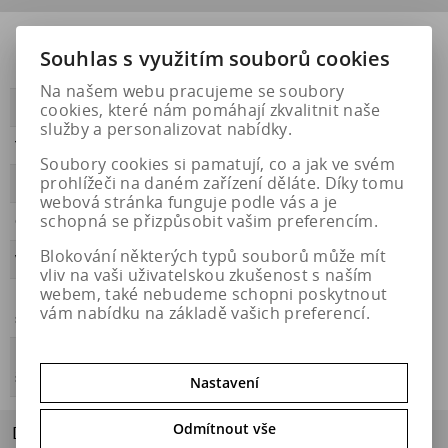
Přilnavost na
NE
Souhlas s využitím souborů cookies
ledu
Na našem webu pracujeme se soubory
cookies, které nám pomáhají zkvalitnit naše
PŘILNAVOST
A
služby a personalizovat nabídky.
Třída hluku
B
Soubory cookies si pamatují, co a jak ve svém
prohlížeči na daném zařízení děláte. Díky tomu
HLUČNOST
71
webová stránka funguje podle vás a je
schopná se přizpůsobit vašim preferencím.
OBDOBÍ
letní
Blokování některých typů souborů může mít
VALIVÝ ODPOR
D
vliv na vaši uživatelskou zkušenost s naším
webem, také nebudeme schopni poskytnout
Přilnavost na
NE
vám nabídku na základě vašich preferencí.
sněhu
Energetický
https://eprel.ec.europa.eu/qr/456798
štítek
Nastavení
Odmítnout vše
Dotaz na výrobek