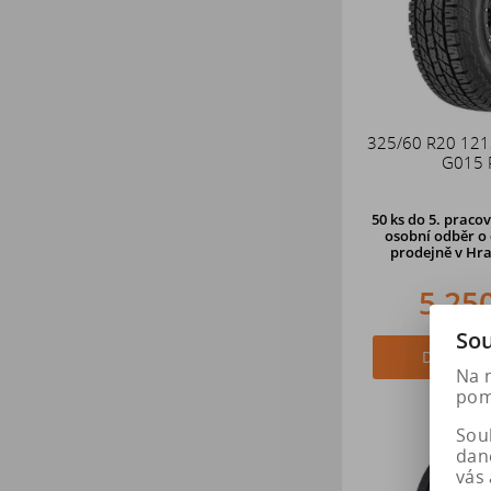
325/60 R20 12
G015 
50 ks
do 5. pracov
osobní odběr o 
prodejně
v Hra
5 25
Sou
Do košík
Na 
pomá
Soub
dan
vás 