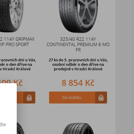
22 114Y GRIPMAX
325/40 R22 114Y
IP PRO SPORT
CONTINENTAL PREMIUM 6 MO
FR
racovních dní u Vás,
27 ks
do 5. pracovních dní u Vás,
ěr o den dříve na
osobní odběr o den dříve na
v Hradci Králové
prodejně
v Hradci Králové
609 Kč
8 854 Kč
ošíku
Do košíku
dle