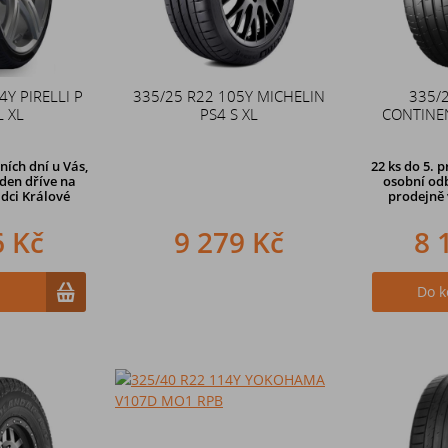
4Y PIRELLI P
335/25 R22 105Y MICHELIN
335/
L XL
PS4 S XL
CONTINEN
ních dní u Vás,
22 ks
do 5. p
den dříve na
osobní odb
dci Králové
prodejně
6 Kč
9 279 Kč
8 
u
Do k