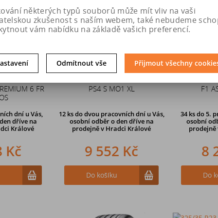
kování některých typů souborů může mít vliv na vaši
vatelskou zkušenost s naším webem, také nebudeme scho
kytnout vám nabídku na základě vašich preferencí.
astavení
Odmítnout vše
Přijmout všechny cookie
22 114Y
325/35 R23 115Y MICHELIN
325/35 R2
REMIUM 6 FR
PS4 S MO1 XL
F1 A
MOS
ních dní u Vás,
12 ks
do dvou pracovních dní u Vás,
34 ks
do 5. p
den dříve na
osobní odběr o den dříve
na
osobní odb
dci Králové
prodejně v Hradci Králové
prodejně
8 Kč
9 552 Kč
8 
u
Do košíku
Do k