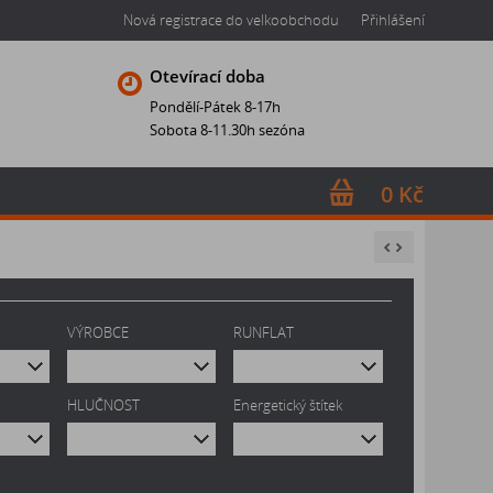
Nová registrace do velkoobchodu
Přihlášení
Otevírací doba
Pondělí-Pátek 8-17h
Sobota 8-11.30h sezóna
0 Kč
VÝROBCE
RUNFLAT
HLUČNOST
Energetický štítek