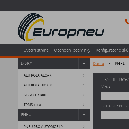
Úvodní strana
Obchodní podmínky
Konfigurátor disků
DISKY
Domů
/
PNEU
ALU KOLA ALCAR
VYFILTROV
ALU KOLA BROCK
ŠÍŘKA
ALCAR HYBRID
TPMS čidla
INDEX NOSNOST
PNEU
PNEU PRO AUTOMOBILY