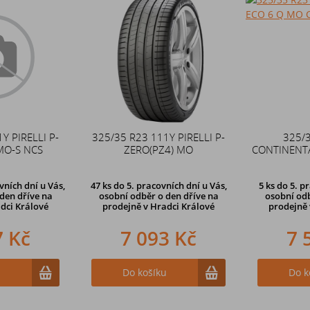
Y PIRELLI P-
325/35 R23 111Y PIRELLI P-
325/
MO-S NCS
ZERO(PZ4) MO
CONTINENTA
ních dní u Vás,
47 ks
do 5. pracovních dní u Vás,
5 ks
do 5. p
den dříve
na
osobní odběr o den dříve na
osobní odb
dci Králové
prodejně
v Hradci Králové
prodejně
7 Kč
7 093 Kč
7 
u
Do košíku
Do k