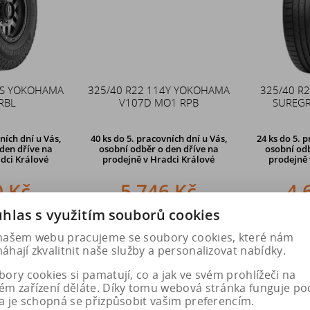
1S YOKOHAMA
325/40 R22 114Y YOKOHAMA
325/40 R
RBL
V107D MO1 RPB
SUREGR
ních dní u Vás,
40 ks
do 5. pracovních dní u Vás,
24 ks
do 5. p
den dříve na
osobní odběr o den dříve na
osobní odb
dci Králové
prodejně
v Hradci Králové
prodejně
0 Kč
5 746 Kč
4 
hlas s využitím souborů cookies
u
Do košíku
Do k
našem webu pracujeme se soubory cookies, které nám
hají zkvalitnit naše služby a personalizovat nabídky.
ory cookies si pamatují, co a jak ve svém prohlížeči na
ém zařízení děláte. Díky tomu webová stránka funguje po
a je schopná se přizpůsobit vašim preferencím.