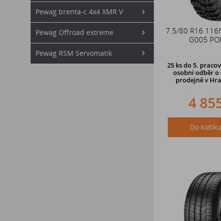
Pewag brenta-c 4x4 XMR V
7.5/80 R16 11
Pewag Offroad extreme
G005 PO
Pewag RSM Servomatik
25 ks
do 5. pracov
osobní odběr o 
prodejně
v Hra
4 85
Do košík