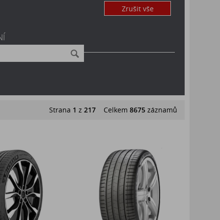
Zrušit vše
NÍ
Strana
1
z
217
Celkem
8675
záznamů