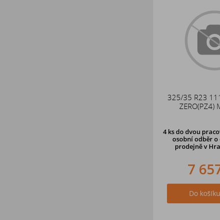
325/35 R23 111
ZERO(PZ4) 
4 ks
do dvou pracov
osobní odběr o 
prodejně v Hra
7 65
Do košík