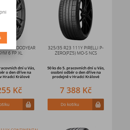
pni
s
3 115Y GOODYEAR
325/35 R23 111Y PIRELLI P-
SYM 6 FP XL
ZERO(PZ5) MO-S NCS
racovních dní u Vás,
50 ks
do 5. pracovních dní u Vás,
ěr o den dříve na
osobní odběr o den dříve na
v Hradci Králové
prodejně
v Hradci Králové
255 Kč
7 388 Kč
ošíku
Do košíku