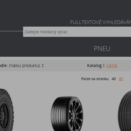
FULLTEXTOVÉ VYHLEDÁVÁ
PNEU
odle:
(Názvu produktu)
Katalog
Ceník
Počet na stránku
40
80