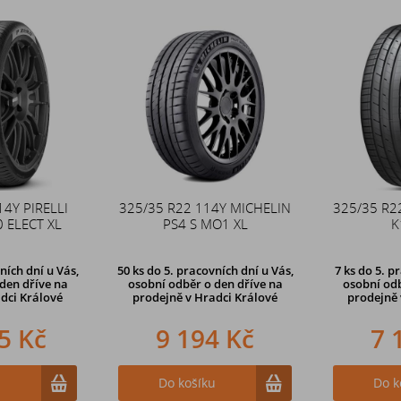
14Y PIRELLI
325/35 R22 114Y MICHELIN
325/35 R2
 ELECT XL
PS4 S MO1 XL
K
ních dní u Vás,
50 ks
do 5. pracovních dní u Vás,
7 ks
do 5. p
den dříve na
osobní odběr o den dříve na
osobní odb
dci Králové
prodejně
v Hradci Králové
prodejně
5 Kč
9 194 Kč
7 
u
Do košíku
Do k