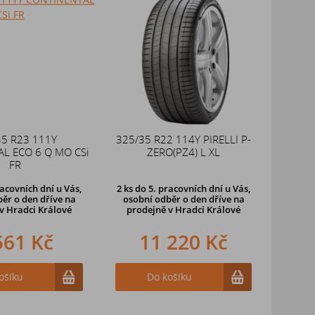
35 R23 111Y
325/35 R22 114Y PIRELLI P-
L ECO 6 Q MO CSi
ZERO(PZ4) L XL
FR
racovních dní u Vás,
2 ks
do 5. pracovních dní u Vás,
ěr o den dříve na
osobní odběr o den dříve na
v Hradci Králové
prodejně
v Hradci Králové
561 Kč
11 220 Kč
ošíku
Do košíku