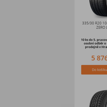
335/30 R20 10
ZERO 
10 ks
do 5. pracov
osobní odběr o 
prodejně
v Hra
5 87
Do košík