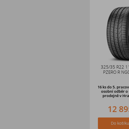
325/35 R22 1
PZERO R NG0
16 ks
do 5. pracov
osobní odběr o 
prodejně
v Hra
12 89
Do košík