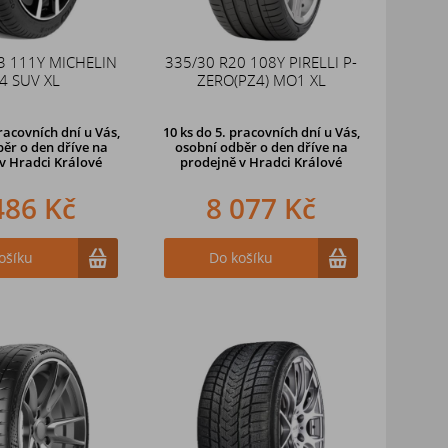
3 111Y MICHELIN
335/30 R20 108Y PIRELLI P-
4 SUV XL
ZERO(PZ4) MO1 XL
racovních dní u Vás,
10 ks
do 5. pracovních dní u Vás,
ěr o den dříve na
osobní odběr o den dříve na
v Hradci Králové
prodejně
v Hradci Králové
486 Kč
8 077 Kč
ošíku
Do košíku