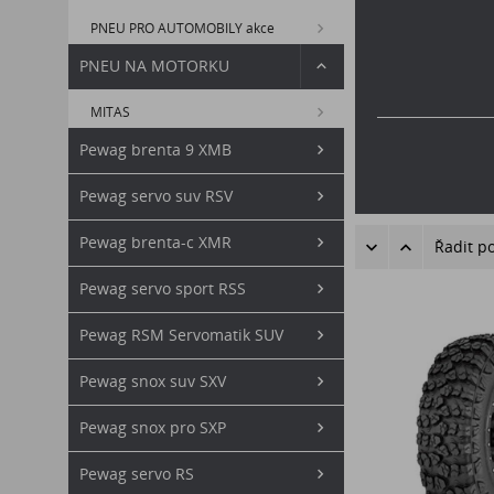
PNEU PRO AUTOMOBILY akce
PNEU NA MOTORKU
MITAS
Pewag brenta 9 XMB
Pewag servo suv RSV
Pewag brenta-c XMR
Řadit p
Pewag servo sport RSS
Pewag RSM Servomatik SUV
Pewag snox suv SXV
Pewag snox pro SXP
Pewag servo RS