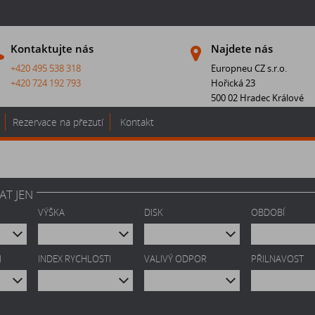
Kontaktujte nás
Najdete nás
+420 495 538 318
Europneu CZ s.r.o.
+420 724 192 793
Hořická 23
500 02 Hradec Králové
Rezervace na přezutí
Kontakt
AT JEN
VÝŠKA
DISK
OBDOBÍ
I
INDEX RYCHLOSTI
VALIVÝ ODPOR
PŘILNAVOST