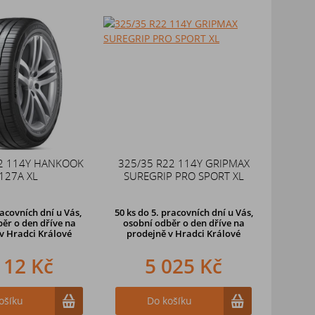
2 114Y HANKOOK
325/35 R22 114Y GRIPMAX
127A XL
SUREGRIP PRO SPORT XL
racovních dní u Vás,
50 ks
do 5. pracovních dní u Vás,
ěr o den dříve na
osobní odběr o den dříve na
v Hradci Králové
prodejně
v Hradci Králové
112 Kč
5 025 Kč
ošíku
Do košíku