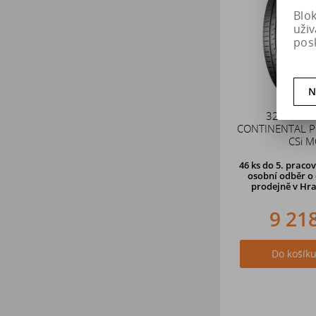
Blo
uži
pos
N
325/40 R
CONTINENTAL P
CSi 
46 ks
do 5. pracov
osobní odběr o 
prodejně
v Hra
9 21
Do košík