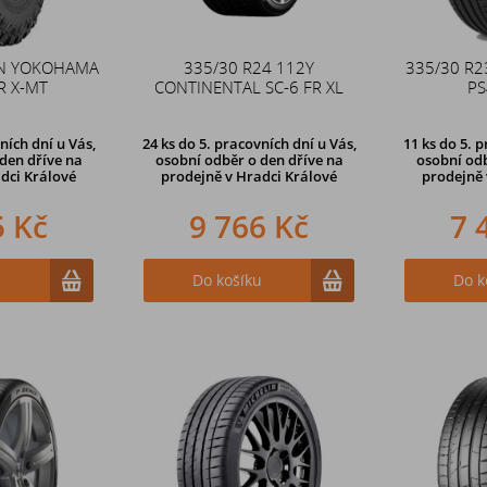
6N YOKOHAMA
335/30 R24 112Y
335/30 R2
R X-MT
CONTINENTAL SC-6 FR XL
PS
ních dní u Vás,
24 ks
do 5. pracovních dní u Vás,
11 ks
do 5. p
den dříve na
osobní odběr o den dříve na
osobní odb
dci Králové
prodejně
v Hradci Králové
prodejně
5 Kč
9 766 Kč
7 
u
Do košíku
Do k