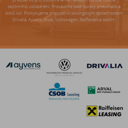
sezónního uskladnění. Provádíme také opravy pneumatik a
disků kol. Poskytujeme pneuservis leasingovým společnostem
Drivalia, Ayvens, Arval, Volkswagen, Reiffeisen a dalším.