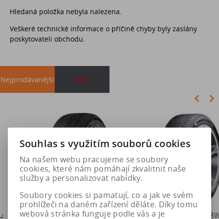
Hledaná položka nebyla nalezena.
Veškeré technické informace o příčině chyby byly zaslány
poskytovateli obchodu.
Nejprodávanější
akce
Akce
Souhlas s využitím souborů cookies
Na našem webu pracujeme se soubory
cookies, které nám pomáhají zkvalitnit naše
služby a personalizovat nabídky.
Soubory cookies si pamatují, co a jak ve svém
prohlížeči na daném zařízení děláte. Díky tomu
webová stránka funguje podle vás a je
205/55 R16 94H NEXEN
Duše 12x4 (4.00-4) kovový
235/55 R17 103W