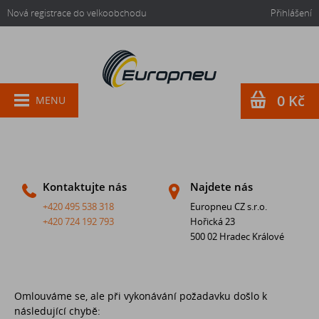
Nová registrace do velkoobchodu
Přihlášení
0 Kč
MENU
Kontaktujte nás
Najdete nás
+420 495 538 318
Europneu CZ s.r.o.
+420 724 192 793
Hořická 23
500 02 Hradec Králové
Omlouváme se, ale při vykonávání požadavku došlo k
následující chybě: