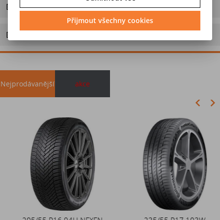
Dotaz na výrobek
Přijmout všechny cookies
Doporučit výrobek
Nejprodávanější
akce
Akce
205/55 R16 94H NEXEN
Duše 12x4 (4.00-4) kovový
235/55 R17 103W