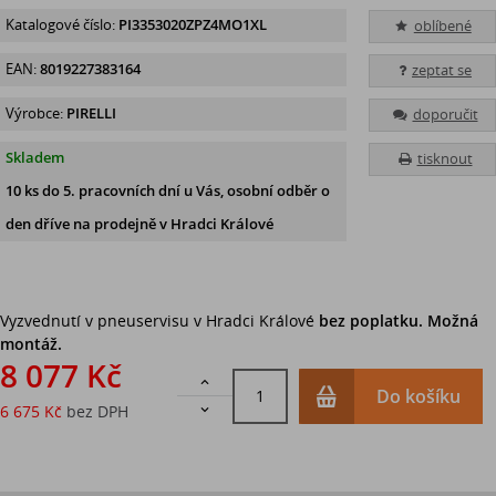
Katalogové číslo:
PI3353020ZPZ4MO1XL
oblíbené
EAN:
8019227383164
zeptat se
Výrobce:
PIRELLI
doporučit
Skladem
tisknout
10 ks
do 5. pracovních dní u Vás, osobní odběr o
den dříve na prodejně
v Hradci Králové
Vyzvednutí v pneuservisu v Hradci Králové
bez poplatku. Možná
montáž.
8 077 Kč

Do košíku
6 675 Kč
bez DPH
