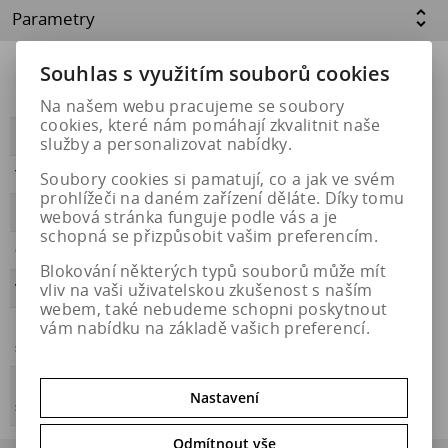
Parametry
Souhlas s využitím souborů cookies
Přilnavost na
NE
ledu
Na našem webu pracujeme se soubory
cookies, které nám pomáhají zkvalitnit naše
PŘILNAVOST
A
služby a personalizovat nabídky.
Třída hluku
A
Soubory cookies si pamatují, co a jak ve svém
prohlížeči na daném zařízení děláte. Díky tomu
HLUČNOST
72
webová stránka funguje podle vás a je
schopná se přizpůsobit vašim preferencím.
OBDOBÍ
letní
Blokování některých typů souborů může mít
vliv na vaši uživatelskou zkušenost s naším
VALIVÝ ODPOR
C
webem, také nebudeme schopni poskytnout
vám nabídku na základě vašich preferencí.
Přilnavost na
NE
sněhu
Energetický
https://eprel.ec.europa.eu/qr/596518
Nastavení
štítek
Odmítnout vše