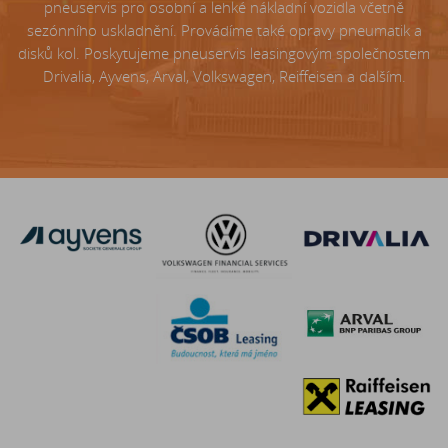
pneuservis pro osobní a lehké nákladní vozidla včetně
sezónního uskladnění. Provádíme také opravy pneumatik a
disků kol. Poskytujeme pneuservis leasingovým společnostem
Drivalia, Ayvens, Arval, Volkswagen, Reiffeisen a dalším.