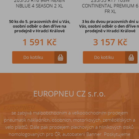
NBLUE 4 SEASON 2 XL
CONTINENTAL PREMIUM 6
zahnutý ventil TR87
FR XL
50 ks
do 5. pracovních dní u Vás,
3 ks
do dvou pracovních dní u
osobní odběr o den dříve na
Vás, osobní odběr o den dříve
na
prodejně
v Hradci Králové
prodejně v Hradci Králové
1 591 Kč
242 Kč
3 157 Kč
Do košíku
Do košíku
Do košíku
EUROPNEU CZ s.r.o.
se zabývá maloobchodním a velkoobchodním prodejem
pneumatik nákladních, osobních, motorkových, zemědělských a
velo plášťů. Dále pak prodejem plechových a hliníkových disků
homologovaných pro ČR, autobaterií Banner. Poskytujeme