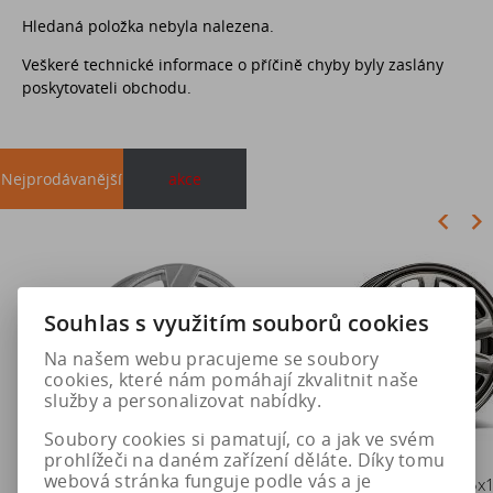
Hledaná položka nebyla nalezena.
Veškeré technické informace o příčině chyby byly zaslány
poskytovateli obchodu.
Nejprodávanější
akce
Akce
Souhlas s využitím souborů cookies
Na našem webu pracujeme se soubory
cookies, které nám pomáhají zkvalitnit naše
služby a personalizovat nabídky.
Soubory cookies si pamatují, co a jak ve svém
prohlížeči na daném zařízení děláte. Díky tomu
webová stránka funguje podle vás a je
DEZENT KB silver 7x17
Duše 12x4 (4.00-4) kovový
Disk Hybrid 6 x 16 5x112