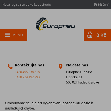
Nová registrace do velkoobchodu
Přihlášení
0 Kč
MENU
Kontaktujte nás
Najdete nás
+420 495 538 318
Europneu CZ s.r.o.
+420 724 192 793
Hořická 23
500 02 Hradec Králové
Omlouváme se, ale při vykonávání požadavku došlo k
následující chybě: