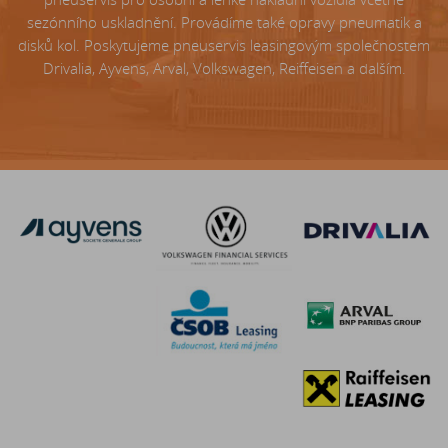
sezónního uskladnění. Provádíme také opravy pneumatik a
disků kol. Poskytujeme pneuservis leasingovým společnostem
Drivalia, Ayvens, Arval, Volkswagen, Reiffeisen a dalším.