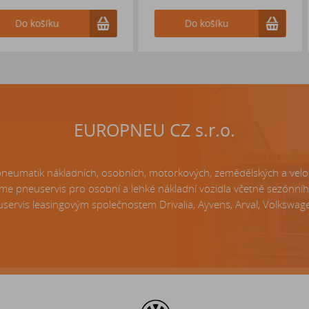
Do košíku
Do k
EUROPNEU CZ s.r.o.
matik nákladních, osobních, motorkových, zemědělských a velo p
e pneuservis pro osobní a lehké nákladní vozidla včetně sezónní
servis leasingovým společnostem Drivalia, Ayvens, Arval, Volkswagen