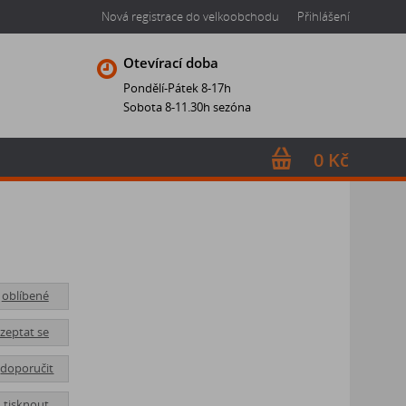
Nová registrace do velkoobchodu
Přihlášení
Otevírací doba
Pondělí-Pátek 8-17h
Sobota 8-11.30h sezóna
0 Kč
oblíbené
zeptat se
doporučit
tisknout