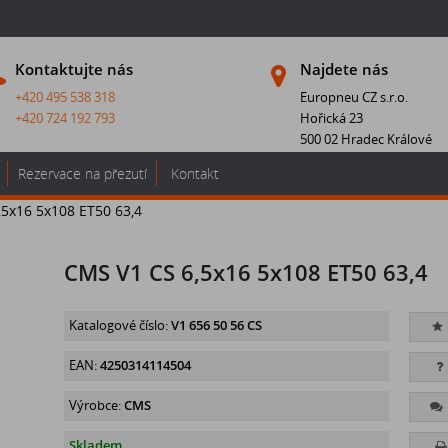
Kontaktujte nás
Najdete nás
+420 495 538 318
Europneu CZ s.r.o.
+420 724 192 793
Hořická 23
500 02 Hradec Králové
Rezervace na přezutí
Kontakt
,5x16 5x108 ET50 63,4
CMS V1 CS 6,5x16 5x108 ET50 63,4
Katalogové číslo:
V1 656 50 56 CS
EAN:
4250314114504
Výrobce:
CMS
Skladem