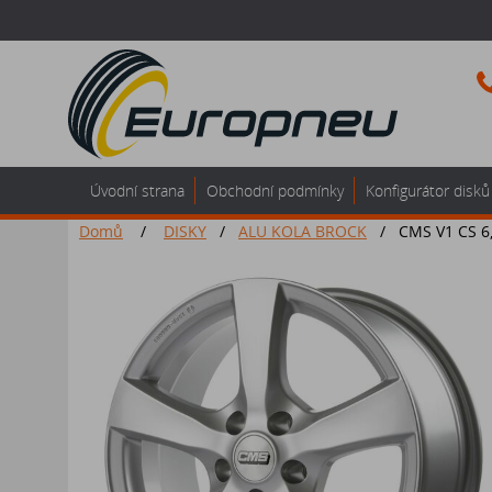
Úvodní strana
Obchodní podmínky
Konfigurátor disků
Domů
/
DISKY
/
ALU KOLA BROCK
/
CMS V1 CS 6