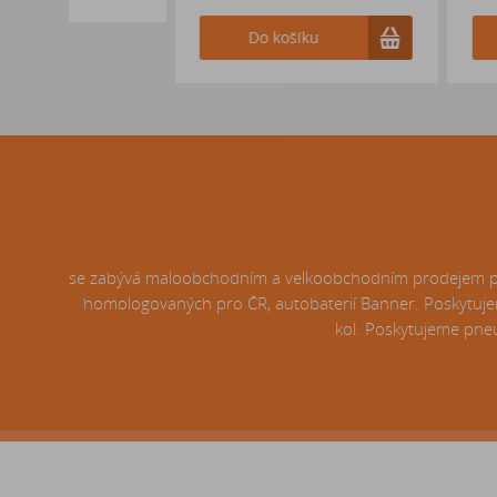
Do košíku
Do košíku
se zabývá maloobchodním a velkoobchodním prodejem pneu
homologovaných pro ČR, autobaterií Banner. Poskytujem
kol. Poskytujeme pneu