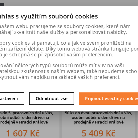
hlas s využitím souborů cookies
našem webu pracujeme se soubory cookies, které nám
hají zkvalitnit naše služby a personalizovat nabídky.
ory cookies si pamatují, co a jak ve svém prohlížeči na
ém zařízení děláte. Díky tomu webová stránka funguje po
a je schopná se přizpůsobit vašim preferencím.
kování některých typů souborů může mít vliv na vaši
vatelskou zkušenost s naším webem, také nebudeme scho
kytnout vám nabídku na základě vašich preferencí.
NEXEN NBLUE
245/45 R19 102V
DEZENT T
astavení
Odmítnout vše
Přijmout všechny cookie
2 XL
CONTINENTAL TS-870 P XL
5x114,
ch dní u Vás,
50 ks
do dvou pracovních dní u Vás,
53 ks
do dvou 
en dříve na
osobní odběr o den dříve
na
osobní odb
i Králové
prodejně v Hradci Králové
prodejně 
 Kč
5 409 Kč
2 