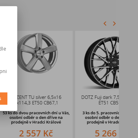
dle
pni
U silver 6,5x16
DOTZ Fuji dark 7,5x18 5x112
ALUT
s
3 ET50 CB67,1
ET51 CB57,1
pracovních dní u Vás,
3 ks
do 5. pracovních dní u Vás,
ěr o den dříve
na
osobní odběr o den dříve na
v Hradci Králové
prodejně
v Hradci Králové
557 Kč
5 266 Kč