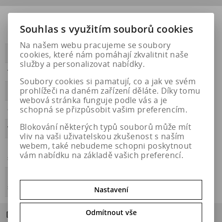
Přilnavost na
NE
Souhlas s využitím souborů cookies
ledu
Na našem webu pracujeme se soubory
cookies, které nám pomáhají zkvalitnit naše
PŘILNAVOST
A
služby a personalizovat nabídky.
Třída hluku
B
Soubory cookies si pamatují, co a jak ve svém
prohlížeči na daném zařízení děláte. Díky tomu
HLUČNOST
69
webová stránka funguje podle vás a je
schopná se přizpůsobit vašim preferencím.
OBDOBÍ
letní
Blokování některých typů souborů může mít
VALIVÝ ODPOR
B
vliv na vaši uživatelskou zkušenost s naším
webem, také nebudeme schopni poskytnout
Přilnavost na
NE
vám nabídku na základě vašich preferencí.
sněhu
Energetický
https://eprel.ec.europa.eu/qr/642389
štítek
Nastavení
Odmítnout vše
Dotaz na výrobek