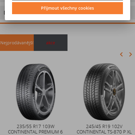
Přijmout všechny cookies
Doporučit výrobek
Nejprodávanější
akce
Akce
235/55 R17 103W
Duše 12x4 (4.00-4) kovový
245/45 R19 102V
CONTINENTAL PREMIUM 6
CONTINENTAL TS-870 P XL
zahnutý ventil TR87