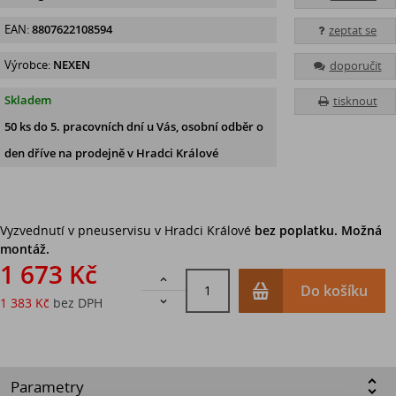
EAN:
8807622108594
zeptat se
Výrobce:
NEXEN
doporučit
Skladem
tisknout
50 ks
do 5. pracovních dní u Vás, osobní odběr o
den dříve na prodejně
v Hradci Králové
Vyzvednutí v pneuservisu v Hradci Králové
bez poplatku. Možná
montáž.
1 673 Kč

Do košíku
1 383 Kč
bez DPH

Parametry