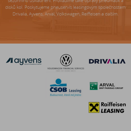
sezónního uskladnění. Provádíme také opravy pneumatik a
disků kol. Poskytujeme pneuservis leasingovým společnostem
Drivalia, Ayvens, Arval, Volkswagen, Reiffeisen a dalším.