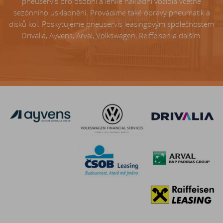
pneuservis pro osobní a lehké nákladní vozidla včetně
sezónního uskladnění. Provádíme také opravy pneumatik a
disků kol. Poskytujeme pneuservis leasingovým společnostem
Drivalia, Ayvens, Arval, Volkswagen, Reiffeisen a dalším.