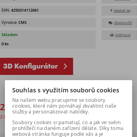
EAN:
4250314112661
zeptat se
Výrobce:
CMS
doporučit
Skladem
tisknout
0 ks
Souhlas s využitím souborů cookies
Na našem webu pracujeme se soubory
2 473 Kč
cookies, které nám pomáhají zkvalitnit naše
služby a personalizovat nabídky.
2 044 Kč
bez DPH
Soubory cookies si pamatují, co a jak ve svém
prohlížeči na daném zařízení děláte. Díky tomu
webová stránka funguje podle vás a je