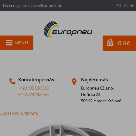
Nová registrace do velkoobchodu
Přihlášení
0 Kč
MENU
Kontaktujte nás
Najdete nás
+420 495 538 318
Europneu CZ s.r.o.
+420 724 192 793
Hořická 23
500 02 Hradec Králové
ALU KOLA BROCK