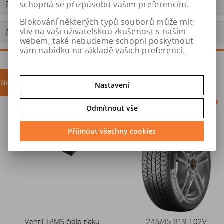
Dotaz na výrobek
schopná se přizpůsobit vašim preferencím.
Blokování některých typů souborů může mít
vliv na vaši uživatelskou zkušenost s naším
Doporučit výrobek
webem, také nebudeme schopni poskytnout
vám nabídku na základě vašich preferencí.
Nejprodávanější
akce
Nastavení
Odmítnout vše
Akce
Přijmout všechny cookies
Ventil TPMS čidlo tlaku
Duše 12x4 (4.00-4) kovový
245/45 R19 102V