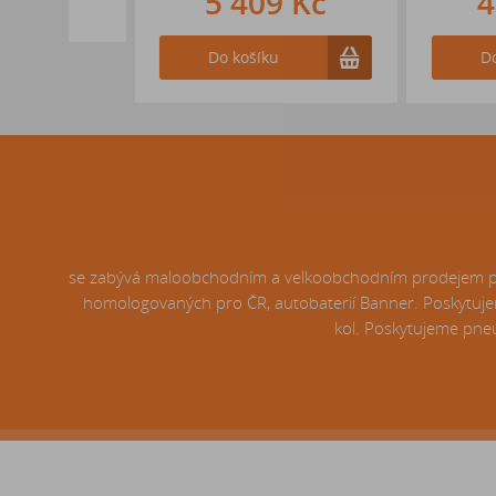
5 409 Kč
4 979
Do košíku
Do košíku
se zabývá maloobchodním a velkoobchodním prodejem pneu
homologovaných pro ČR, autobaterií Banner. Poskytujem
kol. Poskytujeme pneu