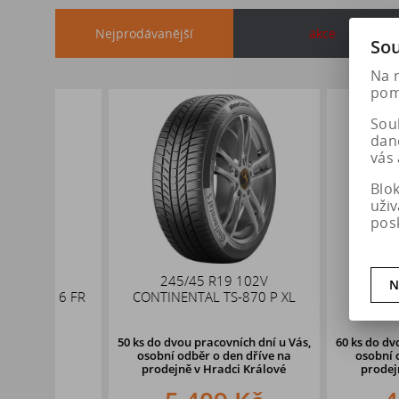
Nejprodávanější
akce
Sou
Na 
pomá
Soub
dan
vás 
Blo
uži
pos
245/45 R19 102V
DEZENT TA dar
N
 6 FR
CONTINENTAL TS-870 P XL
5x114,3 ET45
50 ks
do dvou pracovních dní u Vás,
60 ks
do dvou pracovn
osobní odběr o den dříve
na
osobní odběr o d
prodejně v Hradci Králové
prodejně v Hrad