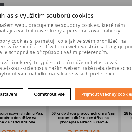
hlas s využitím souborů cookies
našem webu pracujeme se soubory cookies, které nám
hají zkvalitnit naše služby a personalizovat nabídky.
ory cookies si pamatují, co a jak ve svém prohlížeči na
ém zařízení děláte. Díky tomu webová stránka funguje po
a je schopná se přizpůsobit vašim preferencím.
kování některých typů souborů může mít vliv na vaši
vatelskou zkušenost s naším webem, také nebudeme scho
kytnout vám nabídku na základě vašich preferencí.
k 7,5x18
DEZENT TU silver 6,5x16
DEZENT TV 
astavení
Odmítnout vše
Přijmout všechny cookie
 CB67,1
5x114,3 ET50 CB67,1
ET
ích dní u Vás,
53 ks
do dvou pracovních dní u Vás,
28 ks
do dvou 
en dříve
na
osobní odběr o den dříve
na
osobní odb
ci Králové
prodejně v Hradci Králové
prodejně 