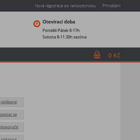
Nová registrace do velkoobchodu
Přihlášení
Otevírací doba
Pondělí-Pátek 8-17h
Sobota 8-11.30h sezóna
0 Kč
oblíbené
zeptat se
doporučit
tisknout