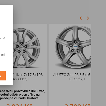
dle
pni
silver 7x17 5x108
ALUTEC Grip PS 6,5x16 5x112
Bro
s
46 CB65,1
ET33 57,1
pracovních dní u Vás,
ěr o den dříve
na
v Hradci Králové