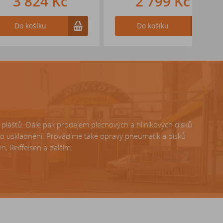
824 Kč
2 799 Kč
ošíku
Do košíku
lášťů. Dále pak prodejem plechových a hliníkových disků
ho uskladnění. Provádíme také opravy pneumatik a disků
, Reiffeisen a dalším.