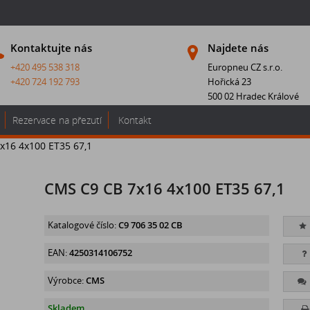
Kontaktujte nás
Najdete nás
+420 495 538 318
Europneu CZ s.r.o.
+420 724 192 793
Hořická 23
500 02 Hradec Králové
Rezervace na přezutí
Kontakt
x16 4x100 ET35 67,1
CMS C9 CB 7x16 4x100 ET35 67,1
Katalogové číslo:
C9 706 35 02 CB
EAN:
4250314106752
Výrobce:
CMS
Skladem