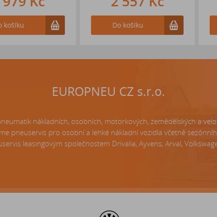
 Kč
2 557 Kč
3 
Do košíku
Do k
EUROPNEU CZ s.r.o.
matik nákladních, osobních, motorkových, zemědělských a velo p
e pneuservis pro osobní a lehké nákladní vozidla včetně sezónní
servis leasingovým společnostem Drivalia, Ayvens, Arval, Volkswagen