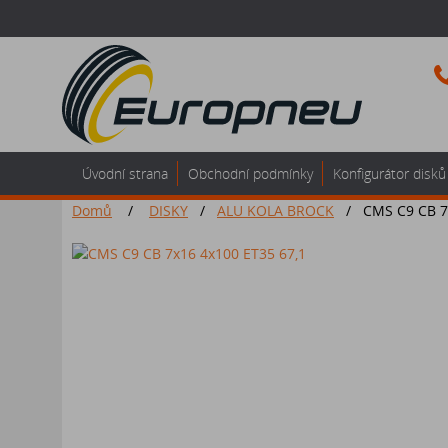
Úvodní strana
Obchodní podmínky
Konfigurátor disků
Domů
/
DISKY
/
ALU KOLA BROCK
/
CMS C9 CB 7