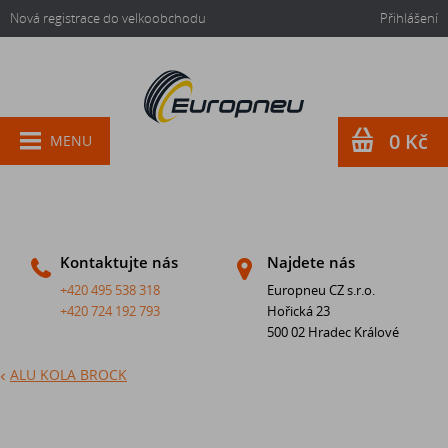
Nová registrace do velkoobchodu
Přihlášení
0 Kč
MENU
Kontaktujte nás
Najdete nás
+420 495 538 318
Europneu CZ s.r.o.
+420 724 192 793
Hořická 23
500 02 Hradec Králové
ALU KOLA BROCK