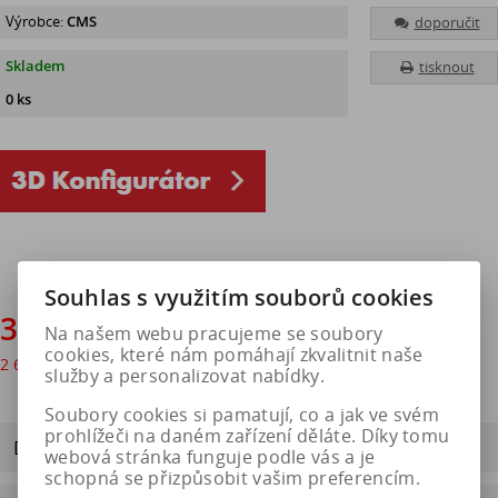
Výrobce:
CMS
doporučit
Skladem
tisknout
0 ks
Souhlas s využitím souborů cookies
3 243 Kč
Na našem webu pracujeme se soubory
cookies, které nám pomáhají zkvalitnit naše
2 680 Kč
bez DPH
služby a personalizovat nabídky.
Soubory cookies si pamatují, co a jak ve svém
prohlížeči na daném zařízení děláte. Díky tomu
Dotaz na výrobek
webová stránka funguje podle vás a je
schopná se přizpůsobit vašim preferencím.