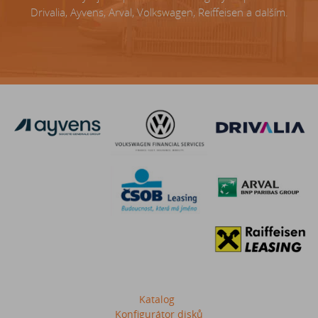
Drivalia, Ayvens, Arval, Volkswagen, Reiffeisen a dalším.
Katalog
Konfigurátor disků