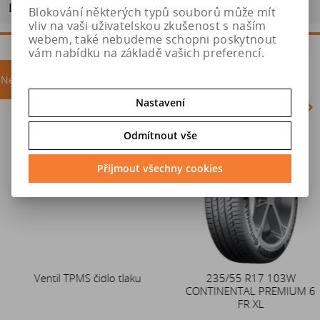
Doporučit výrobek
Blokování některých typů souborů může mít
vliv na vaši uživatelskou zkušenost s naším
webem, také nebudeme schopni poskytnout
vám nabídku na základě vašich preferencí.
Nejprodávanější
akce
Nastavení
Odmítnout vše
Akce
Přijmout všechny cookies
Ventil TPMS čidlo tlaku
Duše 12x4 (4.00-4) kovový
235/55 R17 103W
CONTINENTAL PREMIUM 6
zahnutý ventil TR87
FR XL