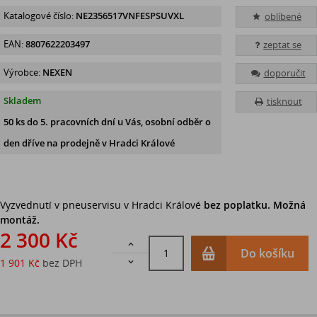
Katalogové číslo:
NE2356517VNFESPSUVXL
oblíbené
EAN:
8807622203497
zeptat se
Výrobce:
NEXEN
doporučit
Skladem
tisknout
50 ks
do 5. pracovních dní u Vás, osobní odběr o
den dříve na prodejně
v Hradci Králové
Vyzvednutí v pneuservisu v Hradci Králové
bez poplatku. Možná
montáž.
2 300 Kč

Do košíku
1 901 Kč
bez DPH
