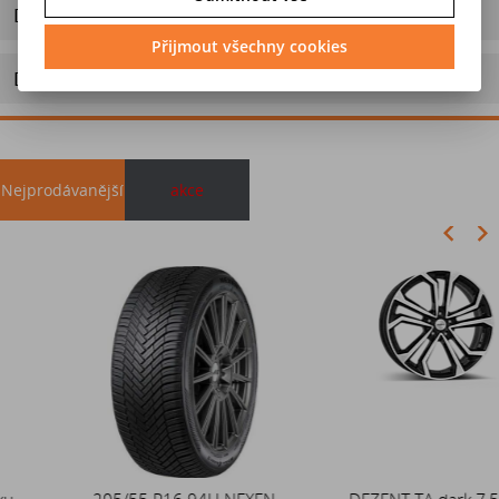
Dotaz na výrobek
Přijmout všechny cookies
Doporučit výrobek
Nejprodávanější
akce
Akce
205/55 R16 94H NEXEN
Duše 12x4 (4.00-4) kovový
DEZENT TA dark 7,5x18