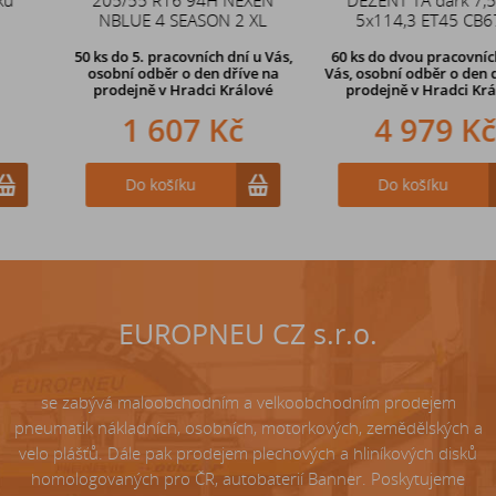
NBLUE 4 SEASON 2 XL
zahnutý ventil TR87
5x114,3 ET45 CB67,1
50 ks
do 5. pracovních dní u Vás,
60 ks
do dvou pracovních dní u
osobní odběr o den dříve na
Vás, osobní odběr o den dříve
na
prodejně
v Hradci Králové
prodejně v Hradci Králové
1 607 Kč
242 Kč
4 979 Kč
Do košíku
Do košíku
Do košíku
EUROPNEU CZ s.r.o.
se zabývá maloobchodním a velkoobchodním prodejem
pneumatik nákladních, osobních, motorkových, zemědělských a
velo plášťů. Dále pak prodejem plechových a hliníkových disků
homologovaných pro ČR, autobaterií Banner. Poskytujeme