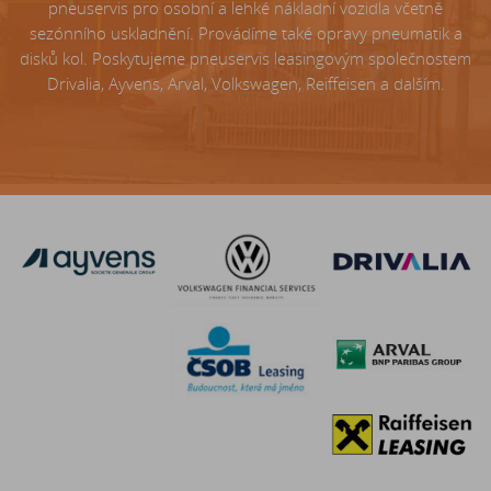
pneuservis pro osobní a lehké nákladní vozidla včetně
sezónního uskladnění. Provádíme také opravy pneumatik a
disků kol. Poskytujeme pneuservis leasingovým společnostem
Drivalia, Ayvens, Arval, Volkswagen, Reiffeisen a dalším.