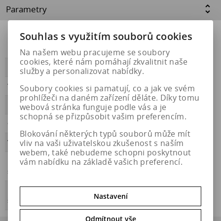
Parametry
Souhlas s využitím souborů cookies
Přilnavost na
NE
ledu
Na našem webu pracujeme se soubory
cookies, které nám pomáhají zkvalitnit naše
PŘILNAVOST
B
služby a personalizovat nabídky.
Třída hluku
B
Soubory cookies si pamatují, co a jak ve svém
prohlížeči na daném zařízení děláte. Díky tomu
HLUČNOST
72
webová stránka funguje podle vás a je
schopná se přizpůsobit vašim preferencím.
OBDOBÍ
letní
Blokování některých typů souborů může mít
vliv na vaši uživatelskou zkušenost s naším
VALIVÝ ODPOR
C
webem, také nebudeme schopni poskytnout
vám nabídku na základě vašich preferencí.
Přilnavost na
NE
sněhu
Energetický
https://eprel.ec.europa.eu/qr/457076
Nastavení
štítek
Odmítnout vše