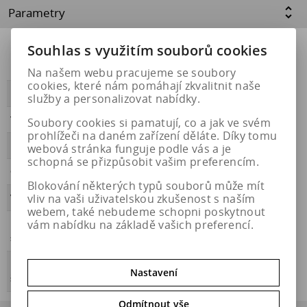
Parametry
Souhlas s využitím souborů cookies
Přilnavost na
NE
ledu
Na našem webu pracujeme se soubory
cookies, které nám pomáhají zkvalitnit naše
PŘILNAVOST
B
služby a personalizovat nabídky.
Třída hluku
B
Soubory cookies si pamatují, co a jak ve svém
prohlížeči na daném zařízení děláte. Díky tomu
HLUČNOST
72
webová stránka funguje podle vás a je
schopná se přizpůsobit vašim preferencím.
OBDOBÍ
celoroční
Blokování některých typů souborů může mít
vliv na vaši uživatelskou zkušenost s naším
VALIVÝ ODPOR
C
webem, také nebudeme schopni poskytnout
vám nabídku na základě vašich preferencí.
Přilnavost na
ANO
sněhu
Energetický
https://eprel.ec.europa.eu/qr/2046687
Nastavení
štítek
Odmítnout vše