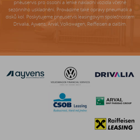
pneuservis pro osobní a lehké nákladní vozidla včetně
sezónního uskladnění. Provádíme také opravy pneumatik a
disků kol. Poskytujeme pneuservis leasingovým společnostem
Drivalia, Ayvens, Arval, Volkswagen, Reiffeisen a dalším.