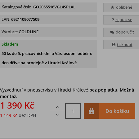
Katalogové číslo:
GO2055516VGL4SPLXL
oblíbené
EAN:
6921109077509
zeptat se
Výrobce:
GOLDLINE
doporučit
Skladem
tisknout
50 ks
do 5. pracovních dní u Vás, osobní odběr o
den dříve na prodejně
v Hradci Králové
Vyzvednutí v pneuservisu v Hradci Králové
bez poplatku. Možná
montáž.
1 390 Kč

Do košíku
1 149 Kč
bez DPH
