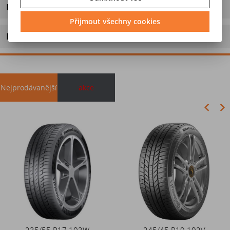
Dotaz na výrobek
Přijmout všechny cookies
Doporučit výrobek
Nejprodávanější
akce
Akce
235/55 R17 103W
Duše 12x4 (4.00-4) kovový
245/45 R19 102V