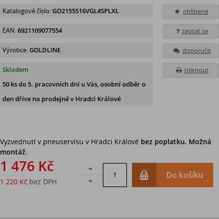
Katalogové číslo:
GO2155516VGL4SPLXL
oblíbené
EAN:
6921109077554
zeptat se
Výrobce:
GOLDLINE
doporučit
Skladem
tisknout
50 ks
do 5. pracovních dní u Vás, osobní odběr o
den dříve na prodejně
v Hradci Králové
Vyzvednutí v pneuservisu v Hradci Králové
bez poplatku. Možná
montáž.
1 476 Kč

Do košíku
1 220 Kč
bez DPH
