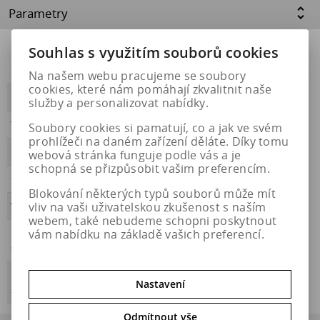
Parametry
Souhlas s využitím souborů cookies
Přilnavost na
NE
ledu
Na našem webu pracujeme se soubory
cookies, které nám pomáhají zkvalitnit naše
PŘILNAVOST
B
služby a personalizovat nabídky.
Třída hluku
B
Soubory cookies si pamatují, co a jak ve svém
prohlížeči na daném zařízení děláte. Díky tomu
HLUČNOST
72
webová stránka funguje podle vás a je
schopná se přizpůsobit vašim preferencím.
OBDOBÍ
celoroční
Blokování některých typů souborů může mít
vliv na vaši uživatelskou zkušenost s naším
VALIVÝ ODPOR
C
webem, také nebudeme schopni poskytnout
vám nabídku na základě vašich preferencí.
Přilnavost na
ANO
sněhu
Energetický
https://eprel.ec.europa.eu/qr/2046705
Nastavení
štítek
Odmítnout vše