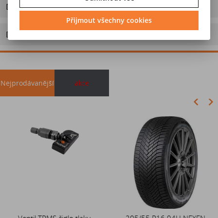
Dotaz na výrobek
Přijmout všechny cookies
Doporučit výrobek
Nejprodávanější
akce
Akce
Ventil TPMS čidlo tlaku
Duše 12x4 (4.00-4) kovový
205/55 R16 94H NEXEN