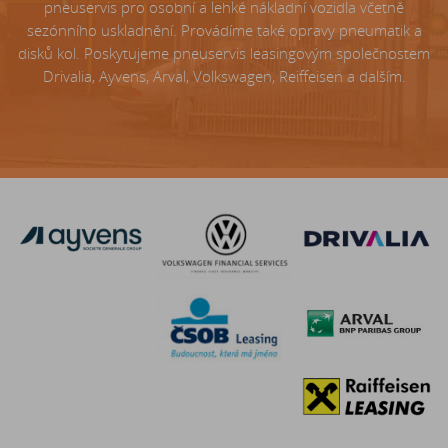
pneuservis pro osobní a lehké nákladní vozidla včetně
sezónního uskladnění. Provádíme také opravy pneumatik a
disků kol. Poskytujeme pneuservis leasingovým společnostem
Drivalia, Ayvens, Arval, Volkswagen, Reiffeisen a dalším.