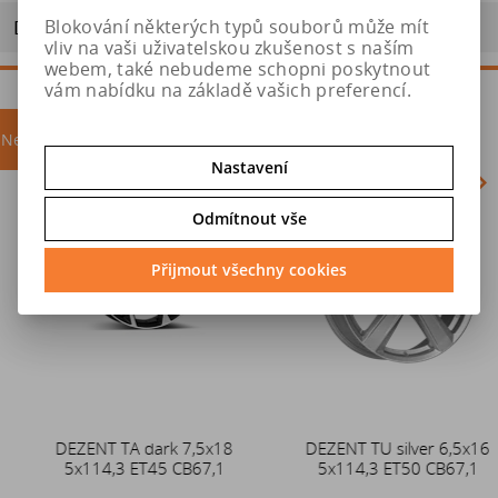
Blokování některých typů souborů může mít
Doporučit výrobek
vliv na vaši uživatelskou zkušenost s naším
webem, také nebudeme schopni poskytnout
vám nabídku na základě vašich preferencí.
Nejprodávanější
akce
Nastavení
Odmítnout vše
Akce
Přijmout všechny cookies
DEZENT TA dark 7,5x18
Duše 12x4 (4.00-4) kovový
DEZENT TU silver 6,5x16
5x114,3 ET45 CB67,1
zahnutý ventil TR87
5x114,3 ET50 CB67,1