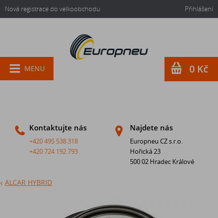
Nová registrace do velkoobchodu
Přihlášení
0 Kč
MENU
Kontaktujte nás
Najdete nás
+420 495 538 318
Europneu CZ s.r.o.
+420 724 192 793
Hořická 23
500 02 Hradec Králové
ALCAR HYBRID