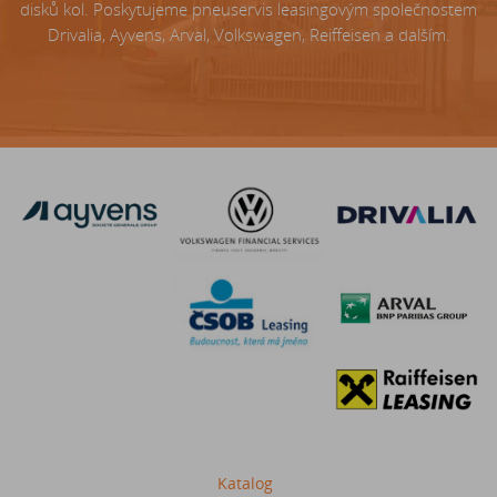
disků kol. Poskytujeme pneuservis leasingovým společnostem
Drivalia, Ayvens, Arval, Volkswagen, Reiffeisen a dalším.
Katalog