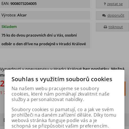
EAN:
9008073204005
zeptat se
Výrobce:
Alcar
doporučit
Skladem
tisknout
75 ks
do dvou pracovních dní u Vás, osobní
odběr o den dříve
na prodejně v Hradci Králové
Vyzvednutí v pneuservisu v Hradci Králové
bez poplatku. Možná
montáž.
Souhlas s využitím souborů cookies
2 070 Kč

Na našem webu pracujeme se soubory
Do košíku
1 711 Kč
bez DPH

cookies, které nám pomáhají zkvalitnit naše
služby a personalizovat nabídky.
Soubory cookies si pamatují, co a jak ve svém
prohlížeči na daném zařízení děláte. Díky tomu
Dotaz na výrobek
webová stránka funguje podle vás a je
schopná se přizpůsobit vašim preferencím.