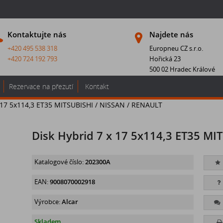
Kontaktujte nás
Najdete nás
+420 495 538 318
Europneu CZ s.r.o.
+420 724 192 793
Hořická 23
500 02 Hradec Králové
Rezervace na přezutí
Kontakt
x 17 5x114,3 ET35 MITSUBISHI / NISSAN / RENAULT
Disk Hybrid 7 x 17 5x114,3 ET35 M
Katalogové číslo:
202300A
EAN:
9008070002918
Výrobce:
Alcar
Skladem