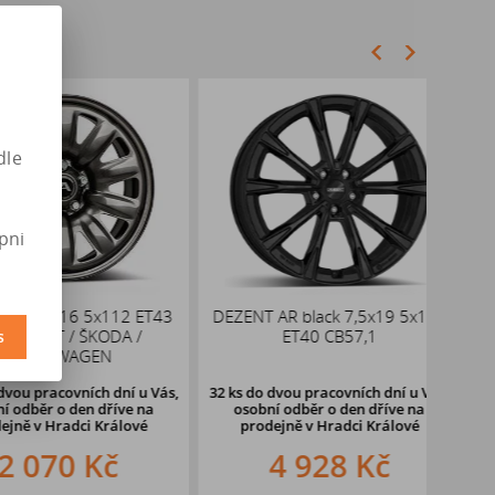
dle
pni
 6 x 16 5x112 ET43
DEZENT AR black 7,5x19 5x112
DOT
SEAT / ŠKODA /
ET40 CB57,1
s
LKSWAGEN
pracovních dní u Vás,
32 ks
do dvou pracovních dní u Vás,
58 ks
ěr o den dříve
na
osobní odběr o den dříve
na
oso
v Hradci Králové
prodejně v Hradci Králové
pr
070 Kč
4 928 Kč