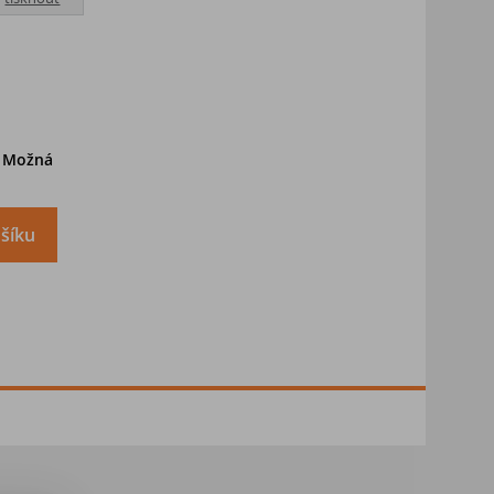
. Možná
šíku