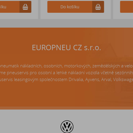
Do košíku
Do k
EUROPNEU CZ s.r.o.
matik nákladních, osobních, motorkových, zemědělských a velo p
e pneuservis pro osobní a lehké nákladní vozidla včetně sezónní
servis leasingovým společnostem Drivalia, Ayvens, Arval, Volkswagen