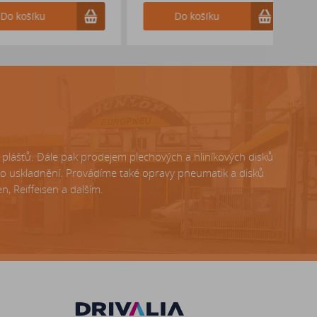
ošíku
Do košíku
lášťů. Dále pak prodejem plechových a hliníkových disků
ho uskladnění. Provádíme také opravy pneumatik a disků
, Reiffeisen a dalším.