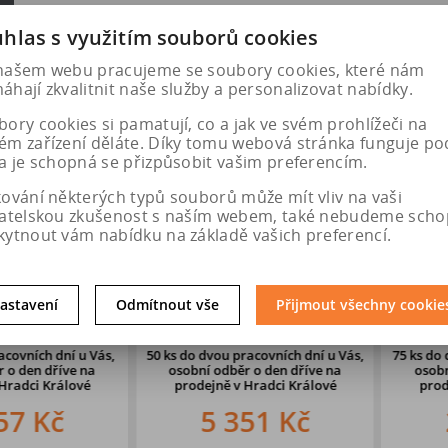
hlas s využitím souborů cookies
našem webu pracujeme se soubory cookies, které nám
hají zkvalitnit naše služby a personalizovat nabídky.
ory cookies si pamatují, co a jak ve svém prohlížeči na
ém zařízení děláte. Díky tomu webová stránka funguje po
a je schopná se přizpůsobit vašim preferencím.
kování některých typů souborů může mít vliv na vaši
vatelskou zkušenost s naším webem, také nebudeme scho
kytnout vám nabídku na základě vašich preferencí.
 103W
245/45 R19 102V
Disk Hybrid
EMIUM 6 FR
CONTINENTAL TS-870 P XL
AUDI / 
astavení
Odmítnout vše
Přijmout všechny cookie
VO
ích dní u Vás,
50 ks
do dvou pracovních dní u Vás,
75 ks
do dvou 
en dříve
na
osobní odběr o den dříve
na
osobní odb
ci Králové
prodejně v Hradci Králové
prodejně 
 Kč
5 351 Kč
2 