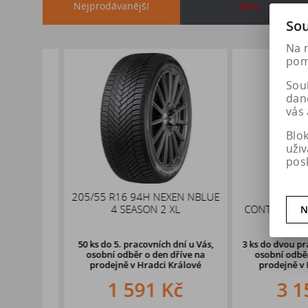
Nejprodávanější
akce
Sou
Na 
pomá
Soub
dan
vás 
Blo
uži
pos
x19
205/55 R16 94H NEXEN NBLUE
235/55 R17
,1
4 SEASON 2 XL
CONTINENTAL PR
N
XL
50 ks
do 5. pracovních dní u Vás,
3 ks
do dvou pracovn
osobní odběr o den dříve na
osobní odběr o d
prodejně
v Hradci Králové
prodejně v Hrad
1 591 Kč
3 157