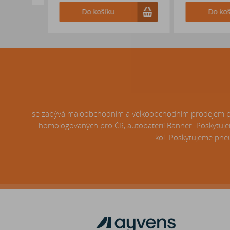
Do košíku
Do košíku
se zabývá maloobchodním a velkoobchodním prodejem pneu
homologovaných pro ČR, autobaterií Banner. Poskytujem
kol. Poskytujeme pneu