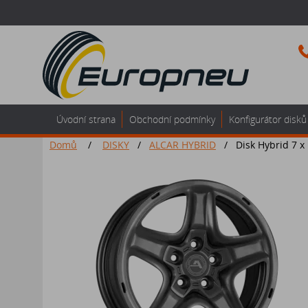
Úvodní strana
Obchodní podmínky
Konfigurátor disků
Domů
/
DISKY
/
ALCAR HYBRID
/
Disk Hybrid 7 