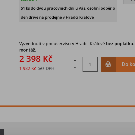
51 ks
do dvou pracovních dní u Vás, osobní odběr o
den dříve
na prodejně v Hradci Králové
Vyzvednutí v pneuservisu v Hradci Králové
bez poplatku
montáž.
2 398 Kč

Do ko
1 982 Kč
bez DPH
