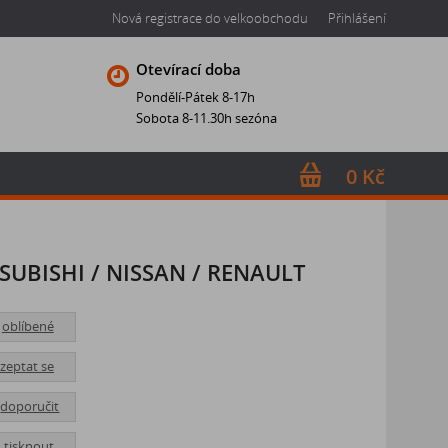
Nová registrace do velkoobchodu
Přihlášení
Otevírací doba
Pondělí-Pátek 8-17h
Sobota 8-11.30h sezóna
0 Kč
ITSUBISHI / NISSAN / RENAULT
oblíbené
zeptat se
doporučit
tisknout