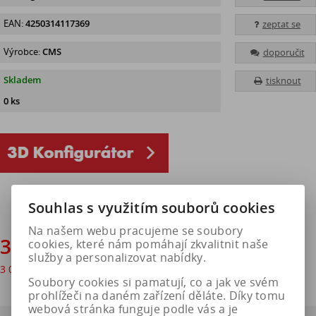
EAN:
4250314117369
zeptat se
Výrobce:
CMS
doporučit
Skladem
tisknout
0 ks
Souhlas s využitím souborů cookies
Na našem webu pracujeme se soubory
3 640 Kč
cookies, které nám pomáhají zkvalitnit naše
služby a personalizovat nabídky.
3 008 Kč
bez DPH
Soubory cookies si pamatují, co a jak ve svém
prohlížeči na daném zařízení děláte. Díky tomu
webová stránka funguje podle vás a je