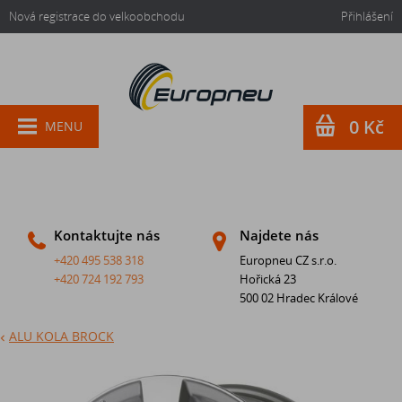
Nová registrace do velkoobchodu
Přihlášení
0 Kč
MENU
Kontaktujte nás
Najdete nás
+420 495 538 318
Europneu CZ s.r.o.
+420 724 192 793
Hořická 23
500 02 Hradec Králové
ALU KOLA BROCK