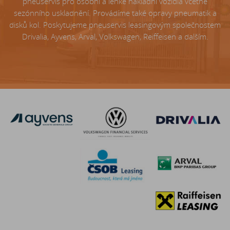
pneuservis pro osobní a lehké nákladní vozidla včetně
sezónního uskladnění. Provádíme také opravy pneumatik a
disků kol. Poskytujeme pneuservis leasingovým společnostem
Drivalia, Ayvens, Arval, Volkswagen, Reiffeisen a dalším.