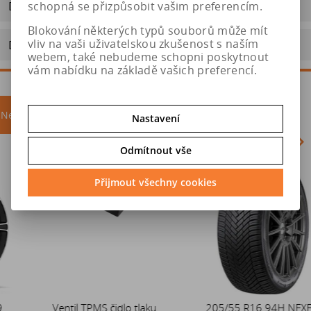
Dotaz na výrobek
schopná se přizpůsobit vašim preferencím.
Blokování některých typů souborů může mít
vliv na vaši uživatelskou zkušenost s naším
Doporučit výrobek
webem, také nebudeme schopni poskytnout
vám nabídku na základě vašich preferencí.
Nejprodávanější
akce
Nastavení
Odmítnout vše
Akce
Přijmout všechny cookies
Ventil TPMS čidlo tlaku
Duše 12x4 (4.00-4) kovový
205/55 R16 94H NEXEN