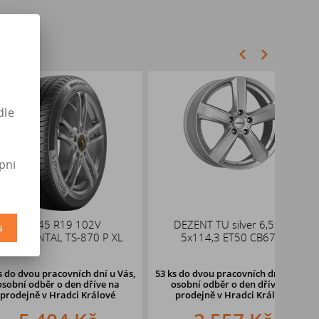
dle
pni
45 R19 102V
DEZENT TU silver 6,5x16
ALUT
s
TAL TS-870 P XL
5x114,3 ET50 CB67,1
pracovních dní u Vás,
53 ks
do dvou pracovních dní u Vás,
ěr o den dříve
na
osobní odběr o den dříve
na
v Hradci Králové
prodejně v Hradci Králové