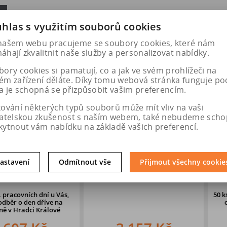
hlas s využitím souborů cookies
našem webu pracujeme se soubory cookies, které nám
hají zkvalitnit naše služby a personalizovat nabídky.
ory cookies si pamatují, co a jak ve svém prohlížeči na
ém zařízení děláte. Díky tomu webová stránka funguje po
a je schopná se přizpůsobit vašim preferencím.
kování některých typů souborů může mít vliv na vaši
vatelskou zkušenost s naším webem, také nebudeme scho
kytnout vám nabídku na základě vašich preferencí.
NEXEN NBLUE
235/55 R17 103W
245/
astavení
Odmítnout vše
Přijmout všechny cookie
2 XL
CONTINENTAL PREMIUM 6 FR
CONTINEN
XL
ch dní u Vás,
50 ks
do dvou 
en dříve na
osobní odb
i Králové
prodejně 