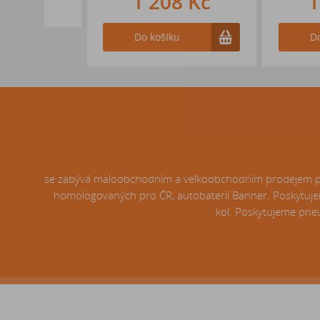
1 208 Kč
1 607
Do košíku
Do košíku
se zabývá maloobchodním a velkoobchodním prodejem pneu
homologovaných pro ČR, autobaterií Banner. Poskytujem
kol. Poskytujeme pneu