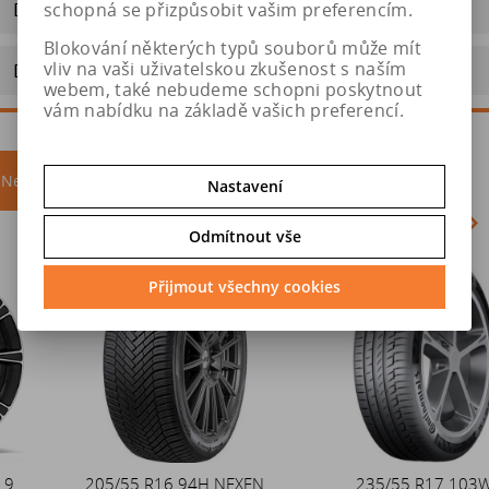
Dotaz na výrobek
schopná se přizpůsobit vašim preferencím.
Blokování některých typů souborů může mít
vliv na vaši uživatelskou zkušenost s naším
Doporučit výrobek
webem, také nebudeme schopni poskytnout
vám nabídku na základě vašich preferencí.
Nejprodávanější
akce
Nastavení
Odmítnout vše
Akce
Přijmout všechny cookies
205/55 R16 94H NEXEN
Duše 12x4 (4.00-4) kovový
235/55 R17 103W