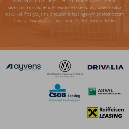
pneuservis pro osobní a lehké nákladní vozidla včetně
sezónního uskladnění. Provádíme také opravy pneumatik a
disků kol. Poskytujeme pneuservis leasingovým společnostem
Drivalia, Ayvens, Arval, Volkswagen, Reiffeisen a dalším.