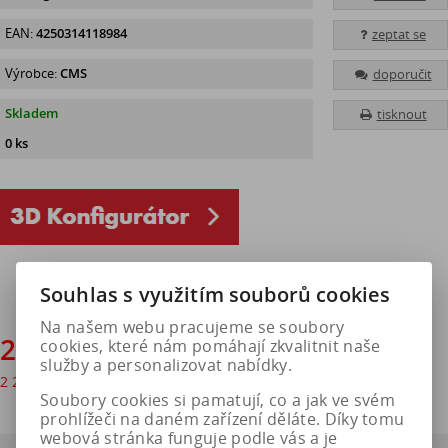
EAN:
4250314118984
zeptat se
Výrobce:
CMS
doporučit
Skladem
tisknout
0 ks
Souhlas s využitím souborů cookies
Na našem webu pracujeme se soubory
2 710 Kč
cookies, které nám pomáhají zkvalitnit naše
služby a personalizovat nabídky.
2 240 Kč
bez DPH
Soubory cookies si pamatují, co a jak ve svém
prohlížeči na daném zařízení děláte. Díky tomu
webová stránka funguje podle vás a je