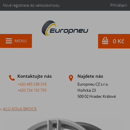
Nová registrace do velkoobchodu
Přihlášení
0 Kč
MENU
Kontaktujte nás
Najdete nás
+420 495 538 318
Europneu CZ s.r.o.
+420 724 192 793
Hořická 23
500 02 Hradec Králové
ALU KOLA BROCK