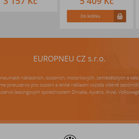
 Kč
5 409 Kč
4 
Do košíku
Do k
EUROPNEU CZ s.r.o.
matik nákladních, osobních, motorkových, zemědělských a velo p
e pneuservis pro osobní a lehké nákladní vozidla včetně sezónní
servis leasingovým společnostem Drivalia, Ayvens, Arval, Volkswagen