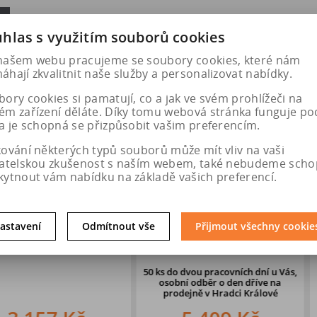
hlas s využitím souborů cookies
našem webu pracujeme se soubory cookies, které nám
hají zkvalitnit naše služby a personalizovat nabídky.
ory cookies si pamatují, co a jak ve svém prohlížeči na
ém zařízení děláte. Díky tomu webová stránka funguje po
a je schopná se přizpůsobit vašim preferencím.
kování některých typů souborů může mít vliv na vaši
vatelskou zkušenost s naším webem, také nebudeme scho
kytnout vám nabídku na základě vašich preferencí.
 103W
245/45 R19 102V
DEZENT 
astavení
Odmítnout vše
Přijmout všechny cookie
EMIUM 6 FR
CONTINENTAL TS-870 P XL
5x114,
50 ks
do dvou pracovních dní u Vás,
60 ks
do dvou 
osobní odběr o den dříve
na
osobní odb
prodejně v Hradci Králové
prodejně 