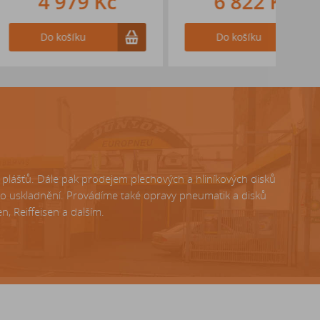
979 Kč
6 822 Kč
ošíku
Do košíku
lášťů. Dále pak prodejem plechových a hliníkových disků
ho uskladnění. Provádíme také opravy pneumatik a disků
, Reiffeisen a dalším.