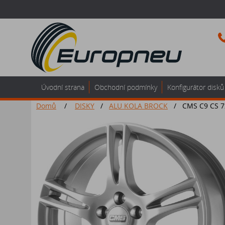
Úvodní strana
Obchodní podmínky
Konfigurátor disků
Domů
/
DISKY
/
ALU KOLA BROCK
/
CMS C9 CS 7