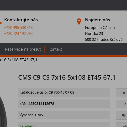
Kontaktujte nás
Najdete nás
+420 495 538 318
Europneu CZ s.r.o.
+420 724 192 793
Hořická 23
500 02 Hradec Králové
Rezervace na přezutí
Kontakt
x16 5x108 ET45 67,1
CMS C9 CS 7x16 5x108 ET45 67,1
Katalogové číslo:
C9 706 45 07 CS
EAN:
4250314112678
Výrobce:
CMS
Skladem