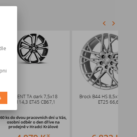
dle
pni
TA dark 7,5x18
Brock B44 HS 8,5x19 5x112
DEZEN
s
3 ET45 CB67,1
ET25 66,6
pracovních dní u Vás,
48 ks
d
ěr o den dříve
na
oso
v Hradci Králové
pr