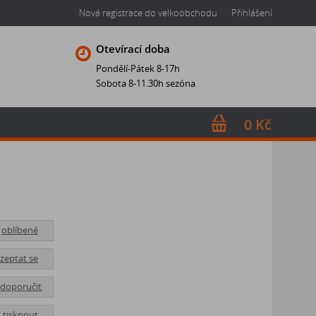
Nová registrace do velkoobchodu
Přihlášení
Otevírací doba
Pondělí-Pátek 8-17h
Sobota 8-11.30h sezóna
0 Kč
oblíbené
zeptat se
doporučit
tisknout