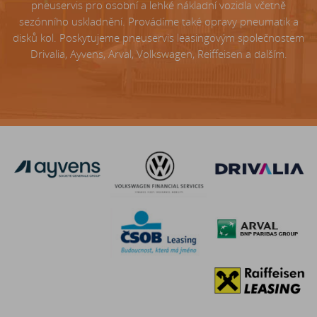
pneuservis pro osobní a lehké nákladní vozidla včetně
sezónního uskladnění. Provádíme také opravy pneumatik a
disků kol. Poskytujeme pneuservis leasingovým společnostem
Drivalia, Ayvens, Arval, Volkswagen, Reiffeisen a dalším.