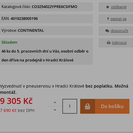
Katalogové číslo:
CO3254022YPRE6CSIFMO
oblíbené
EAN:
4019238005196
zeptat se
Výrobce:
CONTINENTAL
doporučit
Skladem
tisknout
46 ks
do 5. pracovních dní u Vás, osobní odběr o
den dříve na prodejně
v Hradci Králové
Vyzvednutí v pneuservisu v Hradci Králové
bez poplatku. Možná
montáž.
9 305 Kč

Do košíku
7 690 Kč
bez DPH
