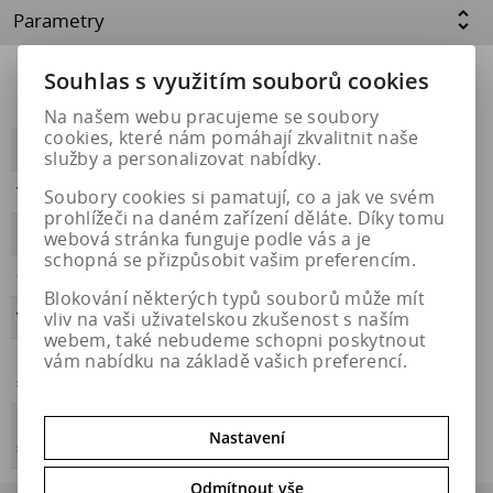
Parametry
Souhlas s využitím souborů cookies
Přilnavost na
NE
ledu
Na našem webu pracujeme se soubory
cookies, které nám pomáhají zkvalitnit naše
PŘILNAVOST
A
služby a personalizovat nabídky.
Třída hluku
B
Soubory cookies si pamatují, co a jak ve svém
prohlížeči na daném zařízení děláte. Díky tomu
HLUČNOST
73
webová stránka funguje podle vás a je
schopná se přizpůsobit vašim preferencím.
OBDOBÍ
letní
Blokování některých typů souborů může mít
vliv na vaši uživatelskou zkušenost s naším
VALIVÝ ODPOR
B
webem, také nebudeme schopni poskytnout
vám nabídku na základě vašich preferencí.
Přilnavost na
NE
sněhu
Energetický
https://eprel.ec.europa.eu/qr/531330
Nastavení
štítek
Odmítnout vše