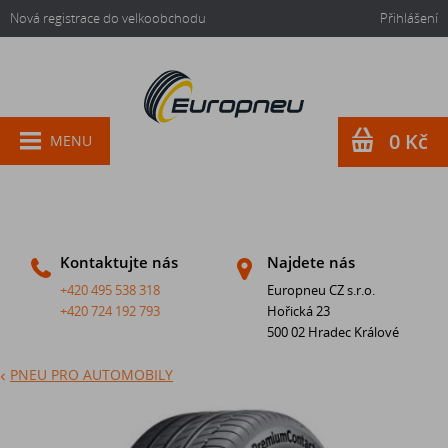
Nová registrace do velkoobchodu
Přihlášení
0 Kč
MENU
Kontaktujte nás
Najdete nás
+420 495 538 318
Europneu CZ s.r.o.
+420 724 192 793
Hořická 23
500 02 Hradec Králové
PNEU PRO AUTOMOBILY