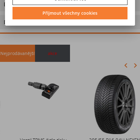
Dotaz na výrobek
Přijmout všechny cookies
Doporučit výrobek
Nejprodávanější
akce
Akce
Ventil TPMS čidlo tlaku
Duše 12x4 (4.00-4) kovový
205/55 R16 94H NEXEN