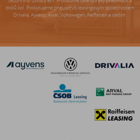
sezónního uskladnění. Provádíme také opravy pneumatik a
disků kol. Poskytujeme pneuservis leasingovým společnostem
Drivalia, Ayvens, Arval, Volkswagen, Reiffeisen a dalším.