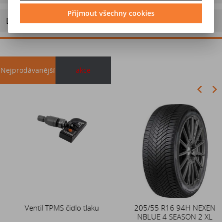
Přijmout všechny cookies
Doporučit výrobek
Nejprodávanější
akce
Akce
Ventil TPMS čidlo tlaku
Duše 12x4 (4.00-4) kovový
205/55 R16 94H NEXEN
zahnutý ventil TR87
NBLUE 4 SEASON 2 XL