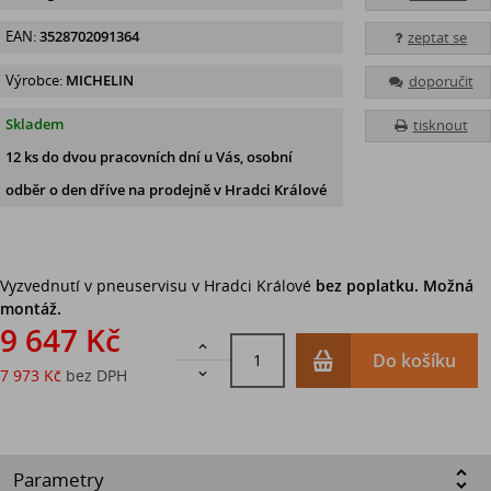
EAN:
3528702091364
zeptat se
Výrobce:
MICHELIN
doporučit
Skladem
tisknout
12 ks
do dvou pracovních dní u Vás, osobní
odběr o den dříve
na prodejně v Hradci Králové
Vyzvednutí v pneuservisu v Hradci Králové
bez poplatku. Možná
montáž.
9 647 Kč

Do košíku
7 973 Kč
bez DPH

Parametry