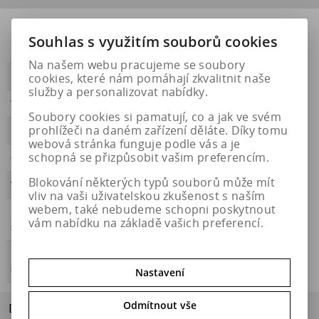
Přilnavost na
NE
Souhlas s využitím souborů cookies
ledu
Na našem webu pracujeme se soubory
cookies, které nám pomáhají zkvalitnit naše
PŘILNAVOST
A
služby a personalizovat nabídky.
Třída hluku
B
Soubory cookies si pamatují, co a jak ve svém
prohlížeči na daném zařízení děláte. Díky tomu
HLUČNOST
73
webová stránka funguje podle vás a je
schopná se přizpůsobit vašim preferencím.
OBDOBÍ
letní
Blokování některých typů souborů může mít
VALIVÝ ODPOR
C
vliv na vaši uživatelskou zkušenost s naším
webem, také nebudeme schopni poskytnout
Přilnavost na
NE
vám nabídku na základě vašich preferencí.
sněhu
Energetický
https://eprel.ec.europa.eu/qr/409305
štítek
Nastavení
Odmítnout vše
Dotaz na výrobek