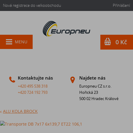
Nová registrace do velkoobchodu
Přihlášení
0 Kč
MENU
Kontaktujte nás
Najdete nás
+420 495 538 318
Europneu CZ s.r.o.
+420 724 192 793
Hořická 23
500 02 Hradec Králové
ALU KOLA BROCK