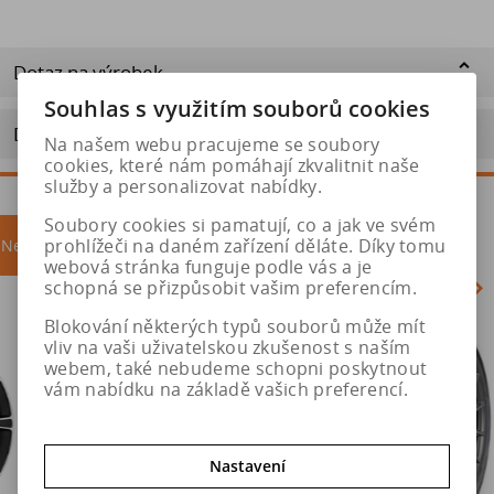
Dotaz na výrobek
Souhlas s využitím souborů cookies
Doporučit výrobek
Na našem webu pracujeme se soubory
cookies, které nám pomáhají zkvalitnit naše
služby a personalizovat nabídky.
Soubory cookies si pamatují, co a jak ve svém
prohlížeči na daném zařízení děláte. Díky tomu
Nejprodávanější
akce
webová stránka funguje podle vás a je
schopná se přizpůsobit vašim preferencím.
Blokování některých typů souborů může mít
Akce
vliv na vaši uživatelskou zkušenost s naším
webem, také nebudeme schopni poskytnout
vám nabídku na základě vašich preferencí.
Nastavení