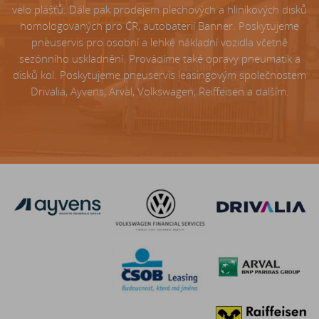
velo plášťů. Dále pak prodejem plechových a hliníkových disků
homologovaných pro ČR, autobaterií Banner. Poskytujeme
pneuservis pro osobní a lehké nákladní vozidla včetně
sezónního uskladnění. Provádíme také opravy pneumatik a
disků kol. Poskytujeme pneuservis leasingovým společnostem
Drivalia, Ayvens, Arval, Volkswagen, Reiffeisen a dalším.