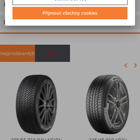
Dotaz na výrobek
Přijmout všechny cookies
Doporučit výrobek
Nejprodávanější
akce
Akce
205/55 R16 94H NEXEN
Duše 12x4 (4.00-4) kovový
245/45 R19 102V