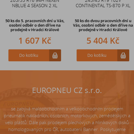
NBLUE 4 SEASON 2 XL
CONTINENTAL TS-870 P XL
zahnutý ventil TR87
50 ks
do 5. pracovních dní u Vás,
50 ks
do dvou pracovních dní u
osobní odběr o den dříve na
Vás, osobní odběr o den dříve
na
prodejně
v Hradci Králové
prodejně v Hradci Králové
1 607 Kč
242 Kč
5 404 Kč
Do košíku
Do košíku
Do košíku
EUROPNEU CZ s.r.o.
se zabývá maloobchodním a velkoobchodním prodejem
pneumatik nákladních, osobních, motorkových, zemědělských a
velo plášťů. Dále pak prodejem plechových a hliníkových disků
homologovaných pro ČR, autobaterií Banner. Poskytujeme