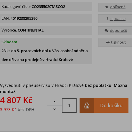
Katalogové číslo:
CO2355020TASCO2
oblíbené
EAN:
4019238295290
zeptat se
Výrobce:
CONTINENTAL
doporučit
Skladem
tisknout
28 ks
do 5. pracovních dní u Vás, osobní odběr o
den dříve na prodejně
v Hradci Králové
Vyzvednutí v pneuservisu v Hradci Králové
bez poplatku. Možná
montáž.
4 807 Kč

Do košíku
3 973 Kč
bez DPH
