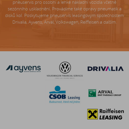
pneuservis pro osobní a lehké nákladní vozidla včetně
sezónního uskladnění. Provádíme také opravy pneumatik a
disků kol. Poskytujeme pneuservis leasingovým společnostem
Drivalia, Ayvens, Arval, Volkswagen, Reiffeisen a dalším.