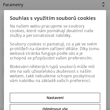
Parametry
Souhlas s využitím souborů cookies
Přilnavost na
NE
ledu
Na našem webu pracujeme se soubory
cookies, které nám pomáhají zkvalitnit naše
PŘILNAVOST
B
služby a personalizovat nabídky.
Třída hluku
B
Soubory cookies si pamatují, co a jak ve svém
prohlížeči na daném zařízení děláte. Díky tomu
HLUČNOST
70
webová stránka funguje podle vás a je
schopná se přizpůsobit vašim preferencím.
OBDOBÍ
celoroční
Blokování některých typů souborů může mít
vliv na vaši uživatelskou zkušenost s naším
VALIVÝ ODPOR
B
webem, také nebudeme schopni poskytnout
vám nabídku na základě vašich preferencí.
Přilnavost na
ANO
sněhu
Energetický
https://eprel.ec.europa.eu/qr/1841865
Nastavení
štítek
Odmítnout vše