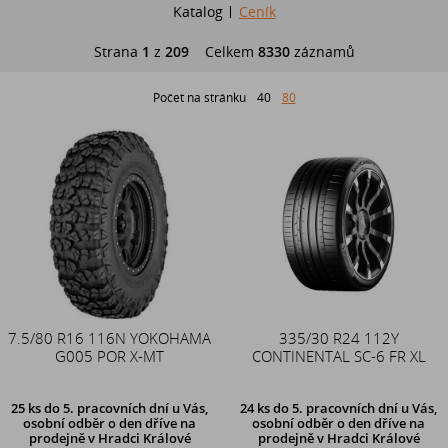
Katalog
Ceník
Strana
1
z
209
Celkem
8330
záznamů
Počet na stránku
40
80
7.5/80 R16 116N YOKOHAMA
335/30 R24 112Y
G005 POR X-MT
CONTINENTAL SC-6 FR XL
25 ks
do 5. pracovních dní u Vás,
24 ks
do 5. pracovních dní u Vás,
osobní odběr o den dříve na
osobní odběr o den dříve na
prodejně
v Hradci Králové
prodejně
v Hradci Králové