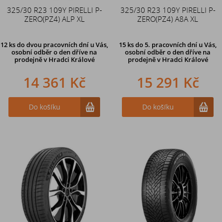
325/30 R23 109Y PIRELLI P-
325/30 R23 109Y PIRELLI P-
ZERO(PZ4) ALP XL
ZERO(PZ4) A8A XL
12 ks
do dvou pracovních dní u Vás,
15 ks
do 5. pracovních dní u Vás,
osobní odběr o den dříve
na
osobní odběr o den dříve na
prodejně v Hradci Králové
prodejně
v Hradci Králové
14 361 Kč
15 291 Kč
Do košíku
Do košíku