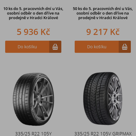
10 ks
do 5. pracovních dní u Vás,
50 ks
do 5. pracovních dní u Vás,
osobní odběr o den dříve na
osobní odběr o den dříve na
prodejně
v Hradci Králové
prodejně
v Hradci Králové
5 936 Kč
9 217 Kč
Do košíku
Do košíku
335/25 R22 105Y
335/25 R22 105V GRIPMAX