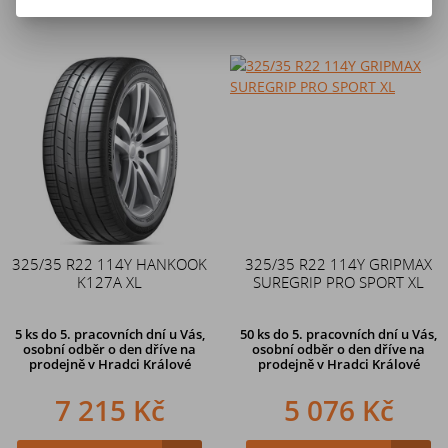
325/35 R22 114Y HANKOOK
325/35 R22 114Y GRIPMAX
K127A XL
SUREGRIP PRO SPORT XL
5 ks
do 5. pracovních dní u Vás,
50 ks
do 5. pracovních dní u Vás,
osobní odběr o den dříve na
osobní odběr o den dříve na
prodejně
v Hradci Králové
prodejně
v Hradci Králové
7 215 Kč
5 076 Kč