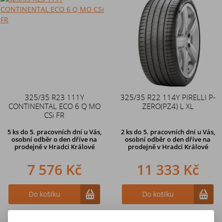
325/35 R23 111Y
325/35 R22 114Y PIRELLI P-
CONTINENTAL ECO 6 Q MO
ZERO(PZ4) L XL
CSi FR
5 ks
do 5. pracovních dní u Vás,
2 ks
do 5. pracovních dní u Vás,
osobní odběr o den dříve na
osobní odběr o den dříve na
prodejně
v Hradci Králové
prodejně
v Hradci Králové
7 576 Kč
11 333 Kč
Do košíku
Do košíku