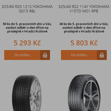
325/60 R20 121S YOKOHAMA
325/40 R22 114Y YOKOHAMA
G015 RBL
V107D MO1 RPB
50 ks
do 5. pracovních dní u Vás,
40 ks
do 5. pracovních dní u Vás,
osobní odběr o den dříve na
osobní odběr o den dříve na
prodejně
v Hradci Králové
prodejně
v Hradci Králové
5 293 Kč
5 803 Kč
Do košíku
Do košíku