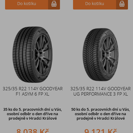
Do košíku
Do košíku
325/35 R22 114Y GOODYEAR
325/35 R22 114V GOODYEAR
F1 ASYM 6 FP XL
UG PERFORMANCE 3 FP XL
35 ks
do 5. pracovních dní u Vás,
50 ks
do 5. pracovních dní u Vás,
osobní odběr o den dříve na
osobní odběr o den dříve na
prodejně
v Hradci Králové
prodejně
v Hradci Králové
8 038 Kč
9 121 Kč