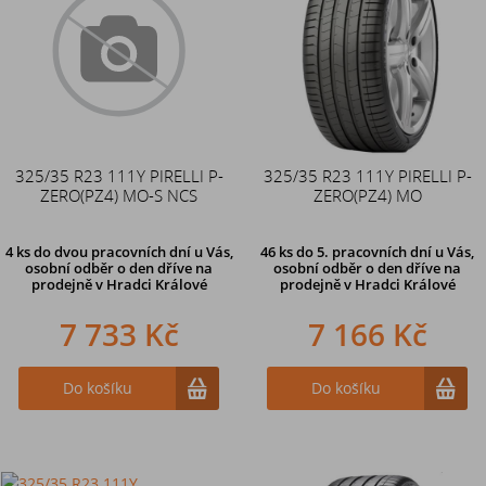
325/35 R23 111Y PIRELLI P-
325/35 R23 111Y PIRELLI P-
ZERO(PZ4) MO-S NCS
ZERO(PZ4) MO
4 ks
do dvou pracovních dní u Vás,
46 ks
do 5. pracovních dní u Vás,
osobní odběr o den dříve
na
osobní odběr o den dříve na
prodejně v Hradci Králové
prodejně
v Hradci Králové
7 733 Kč
7 166 Kč
Do košíku
Do košíku