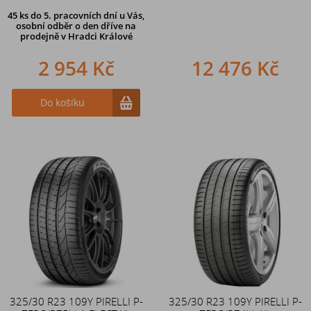
45 ks
do 5. pracovních dní u Vás,
osobní odběr o den dříve na
prodejně
v Hradci Králové
2 954 Kč
12 476 Kč
Do košíku
325/30 R23 109Y PIRELLI P-
325/30 R23 109Y PIRELLI P-