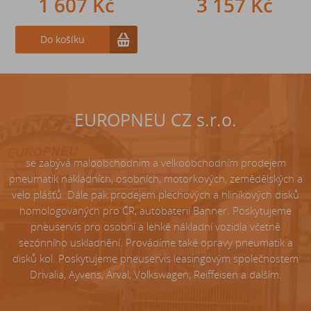
1 607 Kč
242 Kč
3 157 Kč
Do košíku
Do košíku
EUROPNEU CZ s.r.o.
se zabývá maloobchodním a velkoobchodním prodejem
pneumatik nákladních, osobních, motorkových, zemědělských a
velo plášťů. Dále pak prodejem plechových a hliníkových disků
homologovaných pro ČR, autobaterií Banner. Poskytujeme
pneuservis pro osobní a lehké nákladní vozidla včetně
sezónního uskladnění. Provádíme také opravy pneumatik a
disků kol. Poskytujeme pneuservis leasingovým společnostem
Drivalia, Ayvens, Arval, Volkswagen, Reiffeisen a dalším.