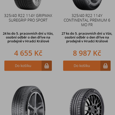
325/40 R22 114Y GRIPMAX
325/40 R22 114Y
SUREGRIP PRO SPORT
CONTINENTAL PREMIUM 6
MO FR
24 ks
do 5. pracovních dní u Vás,
27 ks
do 5. pracovních dní u Vás,
osobní odběr o den dříve na
osobní odběr o den dříve na
prodejně
v Hradci Králové
prodejně
v Hradci Králové
4 655 Kč
8 987 Kč
Do košíku
Do košíku