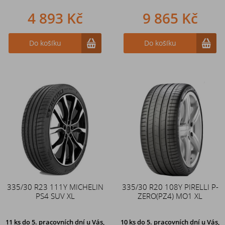
4 893 Kč
9 865 Kč
Do košíku
Do košíku
335/30 R23 111Y MICHELIN
335/30 R20 108Y PIRELLI P-
PS4 SUV XL
ZERO(PZ4) MO1 XL
11 ks
do 5. pracovních dní u Vás,
10 ks
do 5. pracovních dní u Vás,