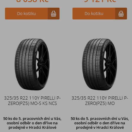
Do košíku
Do košíku
325/35 R22 110Y PIRELLI P-
325/35 R22 110Y PIRELLI P-
ZERO(PZ5) MO-S KS NCS
ZERO(PZ5) MO
50 ks
do 5. pracovních dní u Vás,
50 ks
do 5. pracovních dní u Vás,
osobní odběr o den dříve na
osobní odběr o den dříve na
prodejně
v Hradci Králové
prodejně
v Hradci Králové