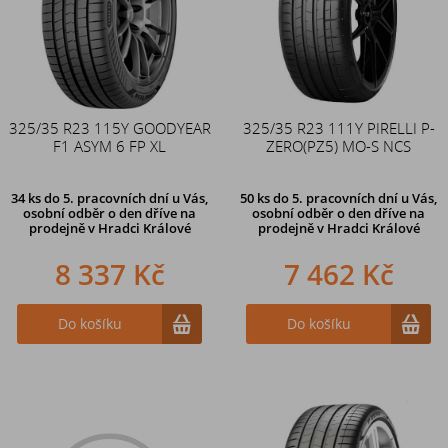
325/35 R23 115Y GOODYEAR
325/35 R23 111Y PIRELLI P-
F1 ASYM 6 FP XL
ZERO(PZ5) MO-S NCS
34 ks
do 5. pracovních dní u Vás,
50 ks
do 5. pracovních dní u Vás,
osobní odběr o den dříve na
osobní odběr o den dříve na
prodejně
v Hradci Králové
prodejně
v Hradci Králové
8 337 Kč
7 462 Kč
Do košíku
Do košíku