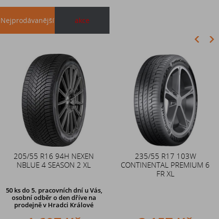
Nejprodávanější
akce
Akce
205/55 R16 94H NEXEN
Duše 12x4 (4.00-4) kovový
235/55 R17 103W
NBLUE 4 SEASON 2 XL
CONTINENTAL PREMIUM 6
zahnutý ventil TR87
FR XL
50 ks
do 5. pracovních dní u Vás,
osobní odběr o den dříve na
prodejně
v Hradci Králové