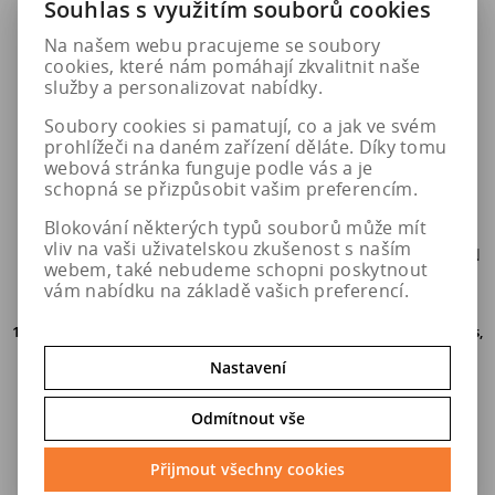
Souhlas s využitím souborů cookies
Na našem webu pracujeme se soubory
cookies, které nám pomáhají zkvalitnit naše
služby a personalizovat nabídky.
Soubory cookies si pamatují, co a jak ve svém
prohlížeči na daném zařízení děláte. Díky tomu
webová stránka funguje podle vás a je
schopná se přizpůsobit vašim preferencím.
Blokování některých typů souborů může mít
vliv na vaši uživatelskou zkušenost s naším
325/35 R22 114Y PIRELLI
325/35 R22 114Y MICHELIN
webem, také nebudeme schopni poskytnout
PZERO R NG0 ELECT XL
PS4 S MO1 XL
vám nabídku na základě vašich preferencí.
16 ks
do 5. pracovních dní u Vás,
50 ks
do 5. pracovních dní u Vás,
osobní odběr o den dříve na
osobní odběr o den dříve na
prodejně
v Hradci Králové
prodejně
v Hradci Králové
Nastavení
13 024 Kč
9 255 Kč
Odmítnout vše
Přijmout všechny cookies
Do košíku
Do košíku