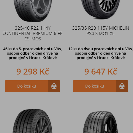
325/40 R22 114Y
325/35 R23 115Y MICHELIN
CONTINENTAL PREMIUM 6 FR
PS4 S MO1 XL
CSi MOS
46 ks
do 5. pracovních dní u Vás,
12 ks
do dvou pracovních dní u Vás,
osobní odběr o den dříve na
osobní odběr o den dříve
na
prodejně
v Hradci Králové
prodejně v Hradci Králové
9 298 Kč
9 647 Kč
Do košíku
Do košíku