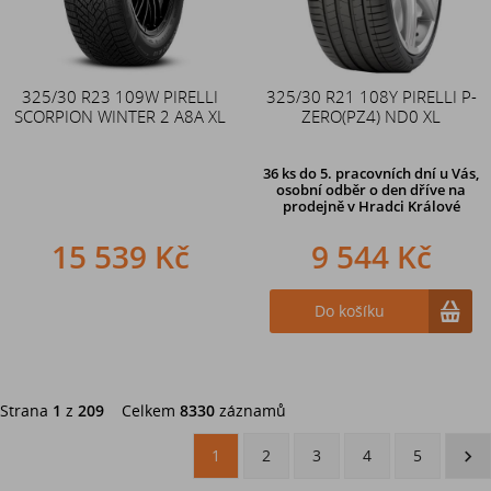
325/30 R23 109W PIRELLI
325/30 R21 108Y PIRELLI P-
SCORPION WINTER 2 A8A XL
ZERO(PZ4) ND0 XL
36 ks
do 5. pracovních dní u Vás,
osobní odběr o den dříve na
prodejně
v Hradci Králové
15 539 Kč
9 544 Kč
Do košíku
Strana
1
z
209
Celkem
8330
záznamů
1
2
3
4
5