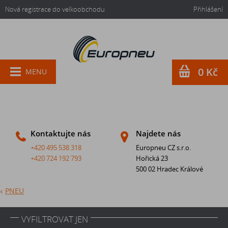
Nová registrace do velkoobchodu
Přihlášení
0 Kč
MENU
Kontaktujte nás
Najdete nás
+420 495 538 318
Europneu CZ s.r.o.
+420 724 192 793
Hořická 23
500 02 Hradec Králové
PNEU
VYFILTROVAT JEN