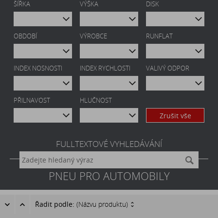
ŠÍŘKA
VÝŠKA
DISK
OBDOBÍ
VÝROBCE
RUNFLAT
INDEX NOSNOSTI
INDEX RYCHLOSTI
VALIVÝ ODPOR
PŘILNAVOST
HLUČNOST
Zrušit vše
FULLTEXTOVÉ VYHLEDÁVÁNÍ
PNEU PRO AUTOMOBILY
Řadit podle:
(Názvu produktu)