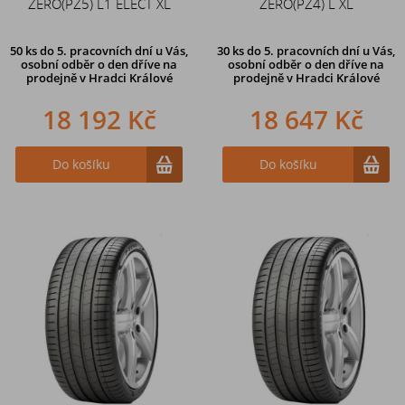
ZERO(PZ5) L1 ELECT XL
ZERO(PZ4) L XL
50 ks
do 5. pracovních dní u Vás,
30 ks
do 5. pracovních dní u Vás,
osobní odběr o den dříve na
osobní odběr o den dříve na
prodejně
v Hradci Králové
prodejně
v Hradci Králové
18 192 Kč
18 647 Kč
Do košíku
Do košíku