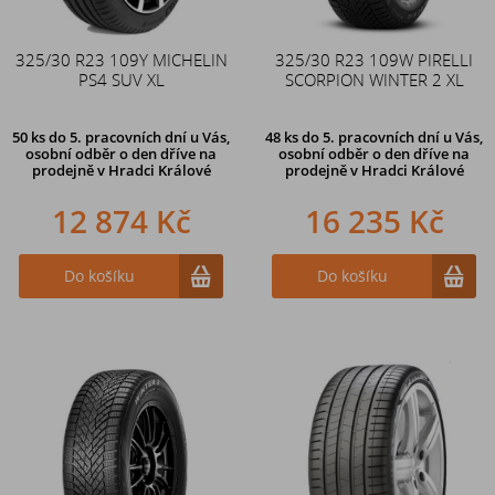
325/30 R23 109Y MICHELIN
325/30 R23 109W PIRELLI
PS4 SUV XL
SCORPION WINTER 2 XL
50 ks
do 5. pracovních dní u Vás,
48 ks
do 5. pracovních dní u Vás,
osobní odběr o den dříve na
osobní odběr o den dříve na
prodejně
v Hradci Králové
prodejně
v Hradci Králové
12 874 Kč
16 235 Kč
Do košíku
Do košíku