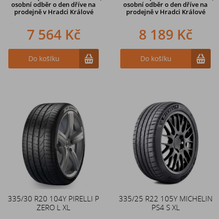
osobní odběr o den dříve na
osobní odběr o den dříve na
prodejně
v Hradci Králové
prodejně
v Hradci Králové
7 564 Kč
8 189 Kč
Do košíku
Do košíku
335/30 R20 104Y PIRELLI P
335/25 R22 105Y MICHELIN
ZERO L XL
PS4 S XL