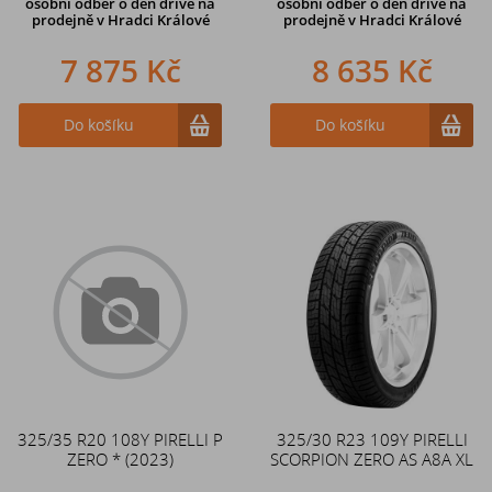
osobní odběr o den dříve na
osobní odběr o den dříve na
prodejně
v Hradci Králové
prodejně
v Hradci Králové
7 875 Kč
8 635 Kč
Do košíku
Do košíku
325/35 R20 108Y PIRELLI P
325/30 R23 109Y PIRELLI
ZERO * (2023)
SCORPION ZERO AS A8A XL