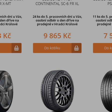
R X-MT
CONTINENTAL SC-6 FR XL
PS
ních dní u Vás,
24 ks
do 5. pracovních dní u Vás,
11 ks
do 5. p
den dříve na
osobní odběr o den dříve na
osobní odb
dci Králové
prodejně
v Hradci Králové
prodejně
3 Kč
9 865 Kč
7 
u
Do košíku
Do k