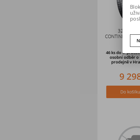
Blo
uži
pos
325/40 R
CONTINENTAL P
N
CSi 
46 ks
do 5. pracov
osobní odběr o 
prodejně
v Hra
9 29
Do košík