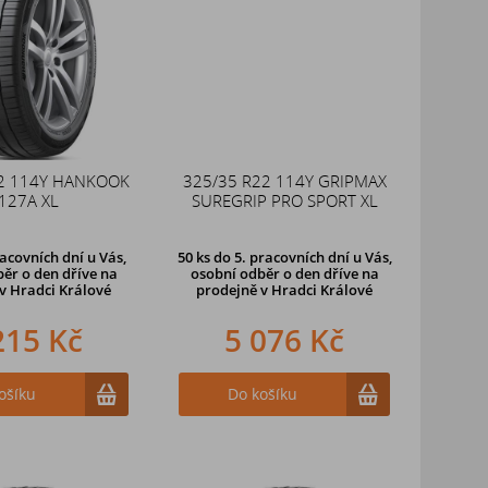
2 114Y HANKOOK
325/35 R22 114Y GRIPMAX
127A XL
SUREGRIP PRO SPORT XL
racovních dní u Vás,
50 ks
do 5. pracovních dní u Vás,
ěr o den dříve na
osobní odběr o den dříve na
v Hradci Králové
prodejně
v Hradci Králové
215 Kč
5 076 Kč
ošíku
Do košíku