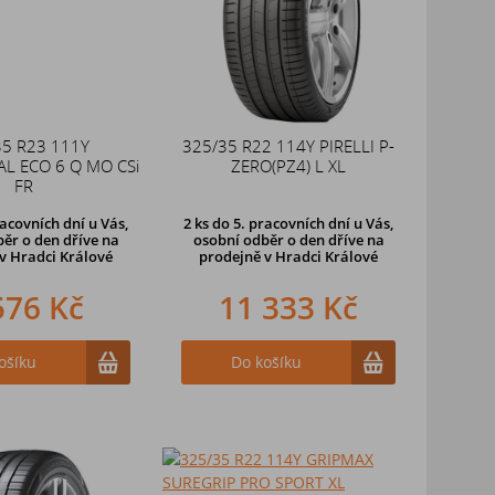
35 R23 111Y
325/35 R22 114Y PIRELLI P-
L ECO 6 Q MO CSi
ZERO(PZ4) L XL
FR
racovních dní u Vás,
2 ks
do 5. pracovních dní u Vás,
ěr o den dříve na
osobní odběr o den dříve na
v Hradci Králové
prodejně
v Hradci Králové
576 Kč
11 333 Kč
ošíku
Do košíku