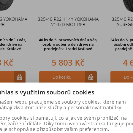
1S YOKOHAMA
325/40 R22 114Y YOKOHAMA
325/40 R
RBL
V107D MO1 RPB
SUREGR
ních dní u Vás,
40 ks
do 5. pracovních dní u Vás,
24 ks
do 5. p
den dříve na
osobní odběr o den dříve na
osobní odb
dci Králové
prodejně
v Hradci Králové
prodejně
3 Kč
5 803 Kč
4 
u
Do košíku
Do k
hlas s využitím souborů cookies
našem webu pracujeme se soubory cookies, které nám
hají zkvalitnit naše služby a personalizovat nabídky.
ory cookies si pamatují, co a jak ve svém prohlížeči na
ém zařízení děláte. Díky tomu webová stránka funguje po
a je schopná se přizpůsobit vašim preferencím.