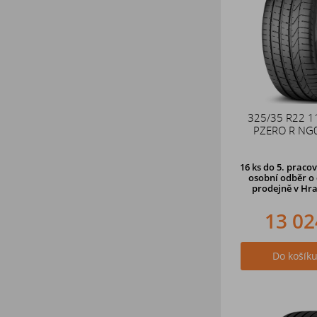
325/35 R22 1
PZERO R NG0
16 ks
do 5. pracov
osobní odběr o 
prodejně
v Hra
13 02
Do košík