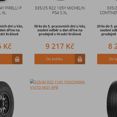
4Y PIRELLI P
335/25 R22 105Y MICHELIN
335/
L XL
PS4 S XL
CONTINEN
ních dní u Vás,
50 ks
do 5. pracovních dní u Vás,
20 ks
do 5. p
den dříve na
osobní odběr o den dříve na
osobní odb
dci Králové
prodejně
v Hradci Králové
prodejně
6 Kč
9 217 Kč
8 
u
Do košíku
Do k