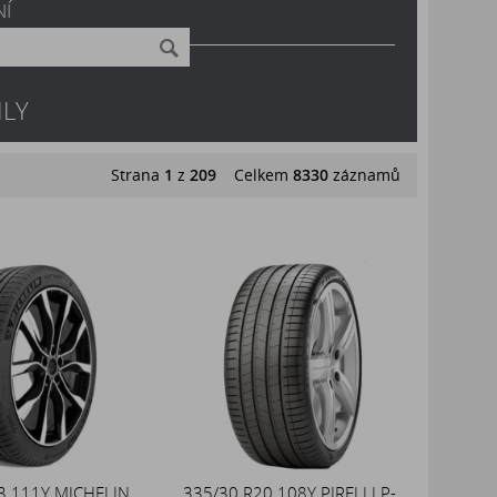
NÍ
LY
Strana
1
z
209
Celkem
8330
záznamů
3 111Y MICHELIN
335/30 R20 108Y PIRELLI P-