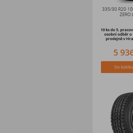
335/30 R20 10
ZERO 
10 ks
do 5. pracov
osobní odběr o 
prodejně
v Hra
5 93
Do košík