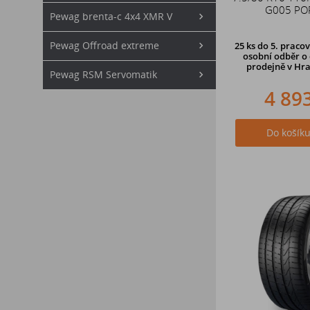
G005 PO
Pewag brenta-c 4x4 XMR V
Pewag Offroad extreme
25 ks
do 5. pracov
osobní odběr o 
prodejně
v Hra
Pewag RSM Servomatik
4 89
Do košík