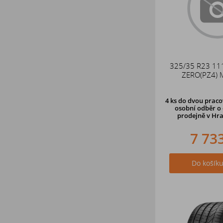
325/35 R23 111
ZERO(PZ4) 
4 ks
do dvou pracov
osobní odběr o 
prodejně v Hra
7 73
Do košík