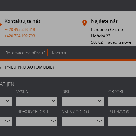
Kontaktujte nás
Najdete nás
+420 495 538 318
Europneu CZ s.r.o.
+420 724 192 793
Hořická 23
500 02 Hradec Králové
Rezervace na přezutí
Kontakt
/
PNEU PRO AUTOMOBILY
AT JEN
VÝŠKA
DISK
OBDOBÍ
I
INDEX RYCHLOSTI
VALIVÝ ODPOR
PŘILNAVOST