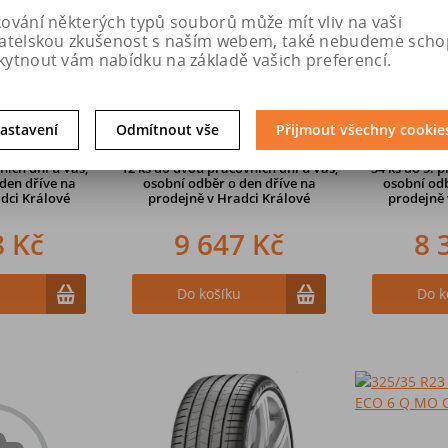
kování některých typů souborů může mít vliv na vaši
vatelskou zkušenost s naším webem, také nebudeme scho
kytnout vám nabídku na základě vašich preferencí.
22 114Y
325/35 R23 115Y MICHELIN
325/35 R2
REMIUM 6 FR
PS4 S MO1 XL
F1 A
astavení
Odmítnout vše
Přijmout všechny cookie
MOS
ních dní u Vás,
12 ks
do dvou pracovních dní u Vás,
34 ks
do 5. p
den dříve na
osobní odběr o den dříve
na
osobní odb
dci Králové
prodejně v Hradci Králové
prodejně
8 Kč
9 647 Kč
8 
u
Do košíku
Do k