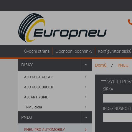
Úvodní strana
Obchodní podmínky
Konfigurátor disků
DISKY
Domů
/
PNEU
ALU KOLA ALCAR
VYFILTROV
ALU KOLA BROCK
ŠÍŘKA
ALCAR HYBRID
TPMS čidla
INDEX NOSNOST
PNEU
PNEU PRO AUTOMOBILY