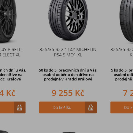
14Y PIRELLI
325/35 R22 114Y MICHELIN
325/35 R2
 ELECT XL
PS4 S MO1 XL
K
ních dní u Vás,
50 ks
do 5. pracovních dní u Vás,
5 ks
do 5. p
den dříve na
osobní odběr o den dříve na
osobní odb
dci Králové
prodejně
v Hradci Králové
prodejně
4 Kč
9 255 Kč
7 
u
Do košíku
Do k