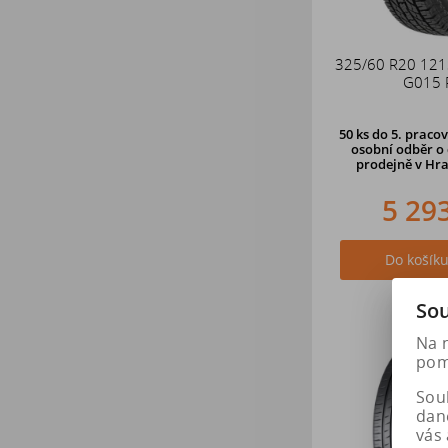
325/60 R20 12
G015 
50 ks
do 5. pracov
osobní odběr o 
prodejně
v Hra
5 29
Do košík
Sou
Na 
pomá
Soub
dan
vás 