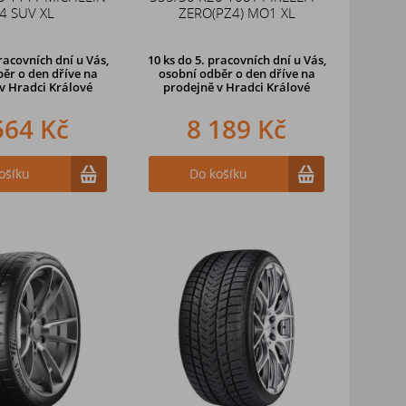
4 SUV XL
ZERO(PZ4) MO1 XL
racovních dní u Vás,
10 ks
do 5. pracovních dní u Vás,
ěr o den dříve na
osobní odběr o den dříve na
v Hradci Králové
prodejně
v Hradci Králové
564 Kč
8 189 Kč
ošíku
Do košíku