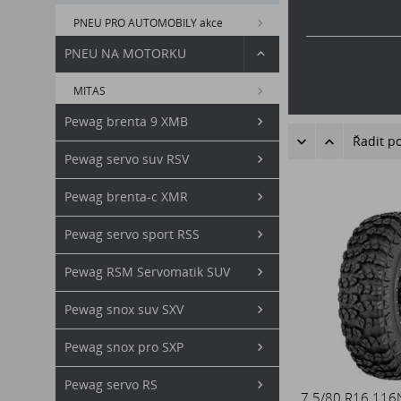
PNEU PRO AUTOMOBILY akce
PNEU NA MOTORKU
MITAS
Pewag brenta 9 XMB
Řadit p
Pewag servo suv RSV
Pewag brenta-c XMR
Pewag servo sport RSS
Pewag RSM Servomatik SUV
Pewag snox suv SXV
Pewag snox pro SXP
Pewag servo RS
7.5/80 R16 11