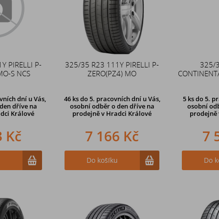
Y PIRELLI P-
325/35 R23 111Y PIRELLI P-
325/
MO-S NCS
ZERO(PZ4) MO
CONTINENTA
ních dní u Vás,
46 ks
do 5. pracovních dní u Vás,
5 ks
do 5. p
den dříve
na
osobní odběr o den dříve na
osobní odb
dci Králové
prodejně
v Hradci Králové
prodejně
3 Kč
7 166 Kč
7 
u
Do košíku
Do k