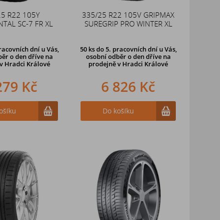
25 R22 105Y
335/25 R22 105V GRIPMAX
TAL SC-7 FR XL
SUREGRIP PRO WINTER XL
racovních dní u Vás,
50 ks
do 5. pracovních dní u Vás,
ěr o den dříve na
osobní odběr o den dříve na
v Hradci Králové
prodejně
v Hradci Králové
279 Kč
6 826 Kč
ošíku
Do košíku