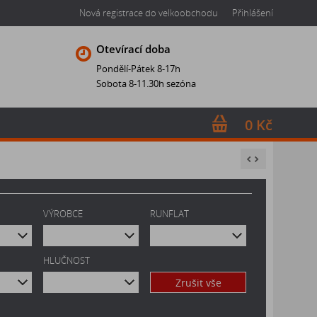
Nová registrace do velkoobchodu
Přihlášení
Otevírací doba
Pondělí-Pátek 8-17h
Sobota 8-11.30h sezóna
0 Kč
VÝROBCE
RUNFLAT
HLUČNOST
Zrušit vše