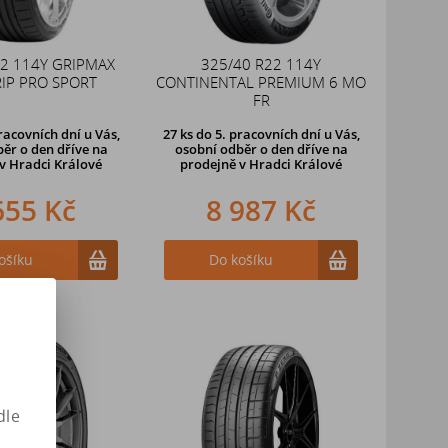
22 114Y GRIPMAX
325/40 R22 114Y
IP PRO SPORT
CONTINENTAL PREMIUM 6 MO
FR
racovních dní u Vás,
27 ks
do 5. pracovních dní u Vás,
ěr o den dříve na
osobní odběr o den dříve na
v Hradci Králové
prodejně
v Hradci Králové
655 Kč
8 987 Kč
ošíku
Do košíku
dle