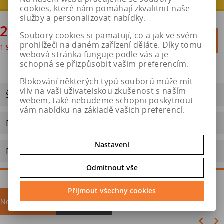
cookies, které nám pomáhají zkvalitnit naše
služby a personalizovat nabídky.
2 403 Kč
Soubory cookies si pamatují, co a jak ve svém

Do košíku
prohlížeči na daném zařízení děláte. Díky tomu
1 986 Kč
bez DPH

webová stránka funguje podle vás a je
schopná se přizpůsobit vašim preferencím.
Blokování některých typů souborů může mít
vliv na vaši uživatelskou zkušenost s naším
ŠTÍTEK EU
webem, také nebudeme schopni poskytnout
vám nabídku na základě vašich preferencí.
Dotaz na výrobek
Nastavení
Doporučit výrobek
Odmítnout vše
Přijmout všechny cookies
Nejprodávanější
akce