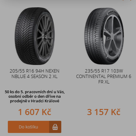
Akce
205/55 R16 94H NEXEN
Duše 12x4 (4.00-4) kovový
235/55 R17 103W
NBLUE 4 SEASON 2 XL
CONTINENTAL PREMIUM 6
zahnutý ventil TR87
FR XL
50 ks
do 5. pracovních dní u Vás,
osobní odběr o den dříve na
prodejně
v Hradci Králové
1 607 Kč
242 Kč
3 157 Kč
Do košíku
Do košíku