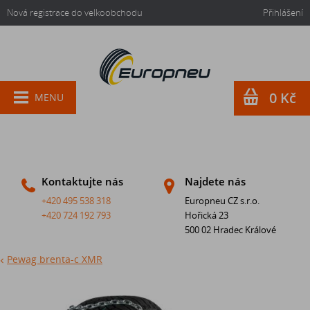
Nová registrace do velkoobchodu
Přihlášení
0 Kč
MENU
Kontaktujte nás
Najdete nás
+420 495 538 318
Europneu CZ s.r.o.
+420 724 192 793
Hořická 23
500 02 Hradec Králové
Pewag brenta-c XMR