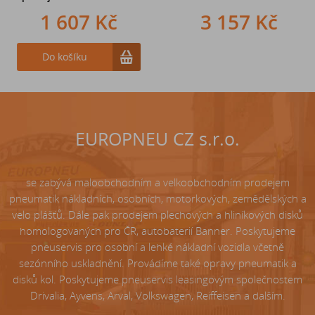
1 607 Kč
242 Kč
3 157 Kč
Do košíku
Do košíku
EUROPNEU CZ s.r.o.
se zabývá maloobchodním a velkoobchodním prodejem
pneumatik nákladních, osobních, motorkových, zemědělských a
velo plášťů. Dále pak prodejem plechových a hliníkových disků
homologovaných pro ČR, autobaterií Banner. Poskytujeme
pneuservis pro osobní a lehké nákladní vozidla včetně
sezónního uskladnění. Provádíme také opravy pneumatik a
disků kol. Poskytujeme pneuservis leasingovým společnostem
Drivalia, Ayvens, Arval, Volkswagen, Reiffeisen a dalším.