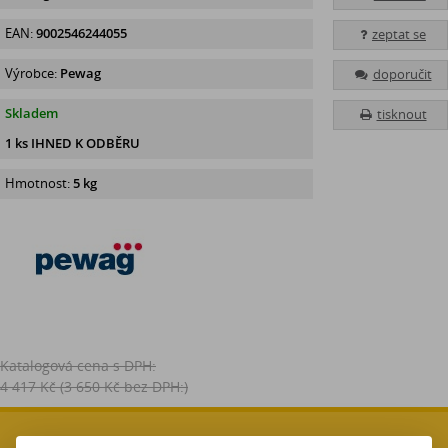
EAN:
9002546244055
zeptat se
Výrobce:
Pewag
doporučit
Skladem
tisknout
1 ks IHNED K ODBĚRU
Hmotnost:
5 kg
Katalogová cena s DPH:
4 417 Kč
(3 650 Kč bez DPH:)