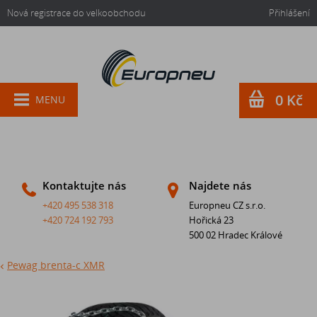
Nová registrace do velkoobchodu
Přihlášení
0 Kč
MENU
Kontaktujte nás
Najdete nás
+420 495 538 318
Europneu CZ s.r.o.
+420 724 192 793
Hořická 23
500 02 Hradec Králové
Pewag brenta-c XMR