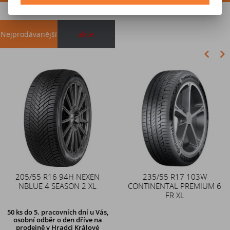
Nejprodávanější
akce
Akce
205/55 R16 94H NEXEN
Duše 12x4 (4.00-4) kovový
235/55 R17 103W
NBLUE 4 SEASON 2 XL
CONTINENTAL PREMIUM 6
zahnutý ventil TR87
FR XL
50 ks
do 5. pracovních dní u Vás,
osobní odběr o den dříve na
prodejně
v Hradci Králové