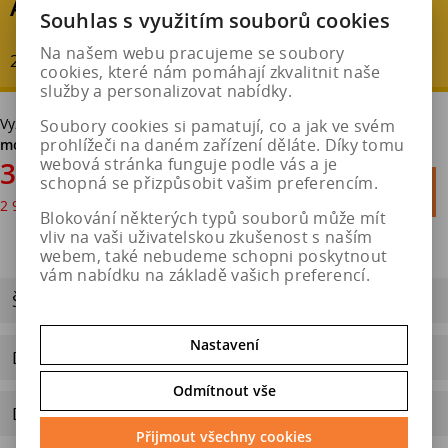
AKČNÍ SLEVA
Souhlas s využitím souborů cookies
Na našem webu pracujeme se soubory
20 % - ušetříte : 884 Kč
cookies, které nám pomáhají zkvalitnit naše
služby a personalizovat nabídky.
Vyzvednutí v pneuservisu v Hradci Králové
bez poplatku. Možná
Soubory cookies si pamatují, co a jak ve svém
prohlížeči na daném zařízení děláte. Díky tomu
montáž.
webová stránka funguje podle vás a je
3 533 Kč
schopná se přizpůsobit vašim preferencím.

Do košíku
2 920 Kč
bez DPH

Blokování některých typů souborů může mít
vliv na vaši uživatelskou zkušenost s naším
webem, také nebudeme schopni poskytnout
vám nabídku na základě vašich preferencí.
ŠTÍTEK EU
Nastavení
Dotaz na výrobek
Odmítnout vše
Doporučit výrobek
Přijmout všechny cookies