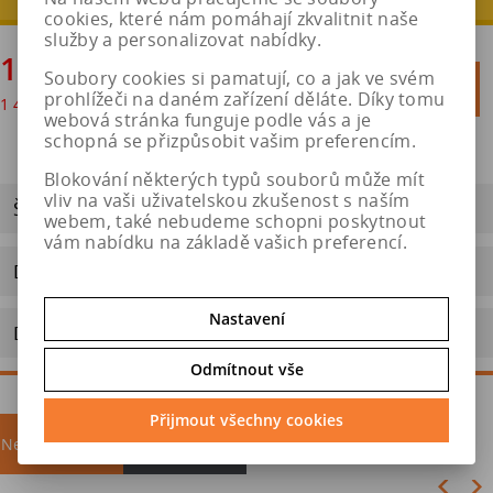
cookies, které nám pomáhají zkvalitnit naše
služby a personalizovat nabídky.
1 759 Kč
Soubory cookies si pamatují, co a jak ve svém

Do košíku
prohlížeči na daném zařízení děláte. Díky tomu
1 454 Kč
bez DPH

webová stránka funguje podle vás a je
schopná se přizpůsobit vašim preferencím.
Blokování některých typů souborů může mít
vliv na vaši uživatelskou zkušenost s naším
ŠTÍTEK EU
webem, také nebudeme schopni poskytnout
vám nabídku na základě vašich preferencí.
Dotaz na výrobek
Nastavení
Doporučit výrobek
Odmítnout vše
Přijmout všechny cookies
Nejprodávanější
akce