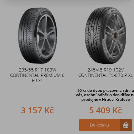
Akce
235/55 R17 103W
Duše 12x4 (4.00-4) kovový
245/45 R19 102V
CONTINENTAL PREMIUM 6
CONTINENTAL TS-870 P XL
zahnutý ventil TR87
FR XL
50 ks
do dvou pracovních dní u
Vás, osobní odběr o den dříve
na
prodejně v Hradci Králové
3 157 Kč
242 Kč
5 409 Kč
Do košíku
Do košíku