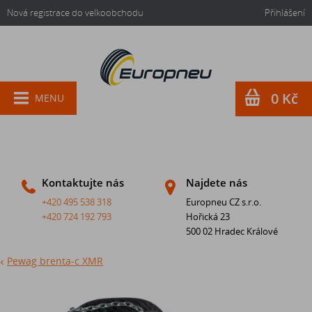
Nová registrace do velkoobchodu
Přihlášení
0 Kč
MENU
Kontaktujte nás
Najdete nás
+420 495 538 318
Europneu CZ s.r.o.
+420 724 192 793
Hořická 23
500 02 Hradec Králové
Pewag brenta-c XMR