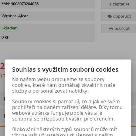
EAN:
9008073204036
zeptat se
Výrobce:
Alcar
doporučit
Skladem
tisknout
0 ks
2 070 Kč
Souhlas s využitím souborů cookies
1 711 Kč
bez DPH
Na našem webu pracujeme se soubory
cookies, které nám pomáhají zkvalitnit naše
služby a personalizovat nabídky.
Dotaz na výrobek
Soubory cookies si pamatují, co a jak ve svém
prohlížeči na daném zařízení děláte. Díky tomu
webová stránka funguje podle vás a je
Doporučit výrobek
schopná se přizpůsobit vašim preferencím.
Blokování některých typů souborů může mít
vliv na vaši uživatelskou zkušenost s naším