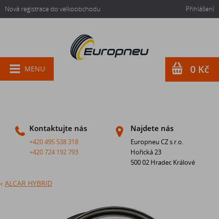
Nová registrace do velkoobchodu
Přihlášení
0 Kč
MENU
Kontaktujte nás
Najdete nás
+420 495 538 318
Europneu CZ s.r.o.
+420 724 192 793
Hořická 23
500 02 Hradec Králové
ALCAR HYBRID