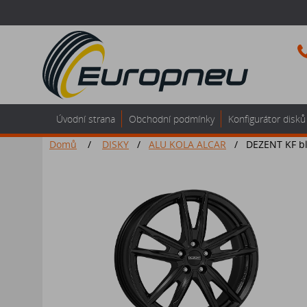
Úvodní strana
Obchodní podmínky
Konfigurátor disků
Domů
/
DISKY
/
ALU KOLA ALCAR
/
DEZENT KF bl