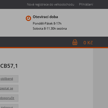
Nová registrace do velkoobchodu
Přihlášení
Otevírací doba
Pondělí-Pátek 8-17h
Sobota 8-11.30h sezóna
0 Kč
 CB57,1
oblíbené
zeptat se
doporučit
tisknout