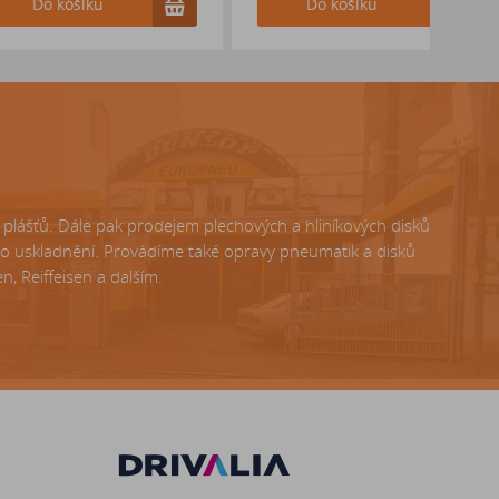
ošíku
Do košíku
lášťů. Dále pak prodejem plechových a hliníkových disků
ho uskladnění. Provádíme také opravy pneumatik a disků
, Reiffeisen a dalším.