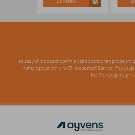
Do košíku
Do košíku
se zabývá maloobchodním a velkoobchodním prodejem pneu
homologovaných pro ČR, autobaterií Banner. Poskytujem
kol. Poskytujeme pneu