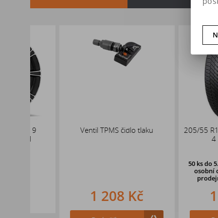
pos
N
x19
Ventil TPMS čidlo tlaku
205/55 R16 94H 
,1
4 SEASON 
50 ks
do 5. pracovní
osobní odběr o d
prodejně
v Hradc
1 208 Kč
1 607