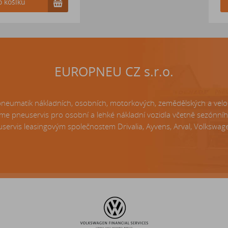
Do k
EUROPNEU CZ s.r.o.
matik nákladních, osobních, motorkových, zemědělských a velo p
e pneuservis pro osobní a lehké nákladní vozidla včetně sezónní
servis leasingovým společnostem Drivalia, Ayvens, Arval, Volkswagen