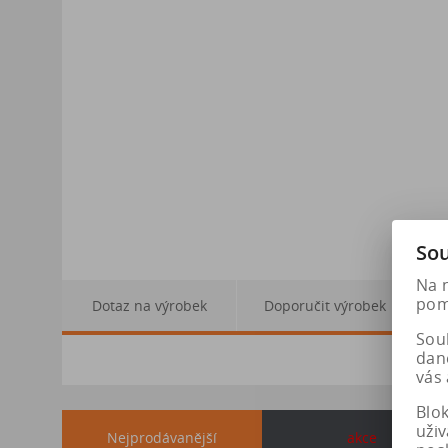
Sou
Na 
pomá
Dotaz na výrobek
Doporučit výrobek
Soub
dan
vás 
Blo
uži
Nejprodávanější
akce