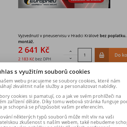
Vyzvednutí v pneuservisu v Hradci Králové
bez poplatku
montáž.
2 641 Kč

Do ko
2 183 Kč
bez DPH

hlas s využitím souborů cookies
našem webu pracujeme se soubory cookies, které nám
hají zkvalitnit naše služby a personalizovat nabídky.
ory cookies si pamatují, co a jak ve svém prohlížeči na
ém zařízení děláte. Díky tomu webová stránka funguje po
a je schopná se přizpůsobit vašim preferencím.
kování některých typů souborů může mít vliv na vaši
vatelskou zkušenost s naším webem, také nebudeme scho