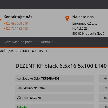
Kontaktujte nás
Najdete nás
+420 495 538 318
Europneu CZ s.r.o.
+420 724 192 793
Hořická 23
500 02 Hradec Králové
Rezervace na přezutí
Kontakt
ack 6,5x16 5x100 ET40 CB57,1
DEZENT KF black 6,5x16 5x100 ET40
Katalogové číslo:
TKFZ6BA40E
EAN:
4026569137076
Výrobce:
DEZENT
Skladem