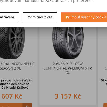
kytnout vám nabídku na základě vašich preferencí.
astavení
Odmítnout vše
Přijmout všechny cookie
NEXEN NBLUE
235/55 R17 103W
245/
2 XL
CONTINENTAL PREMIUM 6 FR
CONTINEN
XL
ch dní u Vás,
50 ks
do dvou 
en dříve na
osobní odb
i Králové
prodejně 
 Kč
3 157 Kč
5 