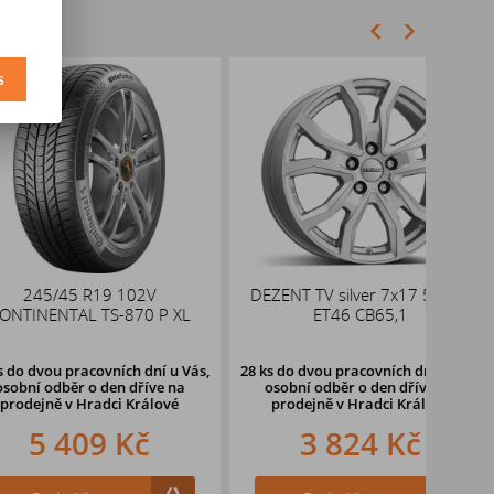
s
45 R19 102V
DEZENT TV silver 7x17 5x108
DOTZ
TAL TS-870 P XL
ET46 CB65,1
pracovních dní u Vás,
28 ks
do dvou pracovních dní u Vás,
3 ks
ěr o den dříve
na
osobní odběr o den dříve
na
oso
v Hradci Králové
prodejně v Hradci Králové
pr
409 Kč
3 824 Kč