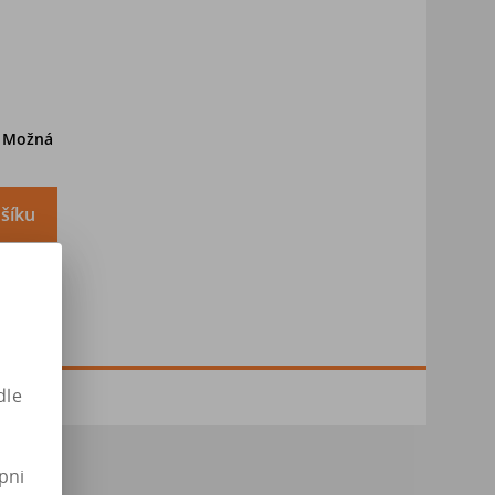
. Možná
šíku
dle
pni