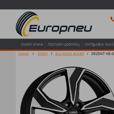
Úvodní strana
Obchodní podmínky
Konfigurátor disků
Domů
/
DISKY
/
ALU KOLA ALCAR
/
DEZENT KB da