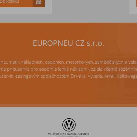
Do k
EUROPNEU CZ s.r.o.
matik nákladních, osobních, motorkových, zemědělských a velo p
e pneuservis pro osobní a lehké nákladní vozidla včetně sezónní
servis leasingovým společnostem Drivalia, Ayvens, Arval, Volkswagen