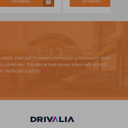
ošíku
Do košíku
lášťů. Dále pak prodejem plechových a hliníkových disků
ho uskladnění. Provádíme také opravy pneumatik a disků
, Reiffeisen a dalším.