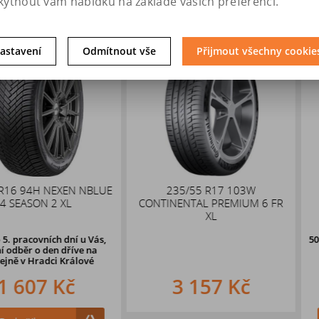
kytnout vám nabídku na základě vašich preferencí.
astavení
Odmítnout vše
Přijmout všechny cookie
NEXEN NBLUE
235/55 R17 103W
245/
2 XL
CONTINENTAL PREMIUM 6 FR
CONTINEN
XL
ch dní u Vás,
50 ks
do dvou 
en dříve na
osobní odb
i Králové
prodejně 
 Kč
3 157 Kč
5 