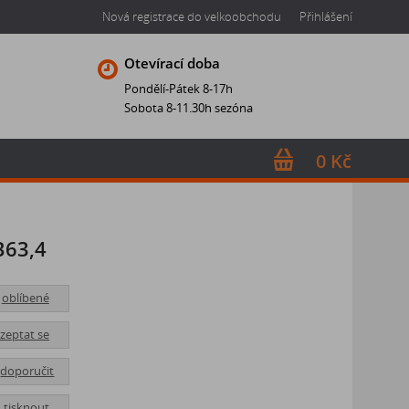
Nová registrace do velkoobchodu
Přihlášení
Otevírací doba
Pondělí-Pátek 8-17h
Sobota 8-11.30h sezóna
0 Kč
B63,4
oblíbené
zeptat se
doporučit
tisknout