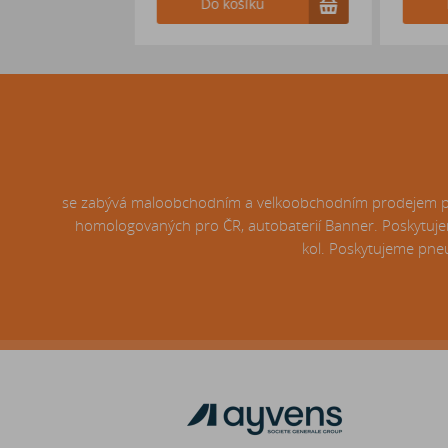
Do košíku
Do košíku
se zabývá maloobchodním a velkoobchodním prodejem pneu
homologovaných pro ČR, autobaterií Banner. Poskytujem
kol. Poskytujeme pneu