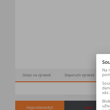
Sou
Na 
pomá
Dotaz na výrobek
Doporučit výrobek
Soub
dan
vás 
Blo
uži
Nejprodávanější
akce