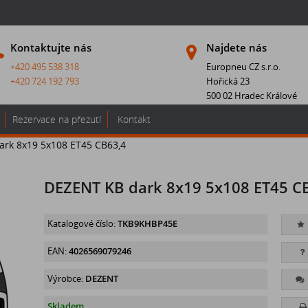
Kontaktujte nás
Najdete nás
+420 495 538 318
Europneu CZ s.r.o.
+420 724 192 793
Hořická 23
500 02 Hradec Králové
Rezervace na přezutí
Kontakt
rk 8x19 5x108 ET45 CB63,4
DEZENT KB dark 8x19 5x108 ET45 C
Katalogové číslo:
TKB9KHBP45E
EAN:
4026569079246
Výrobce:
DEZENT
Skladem