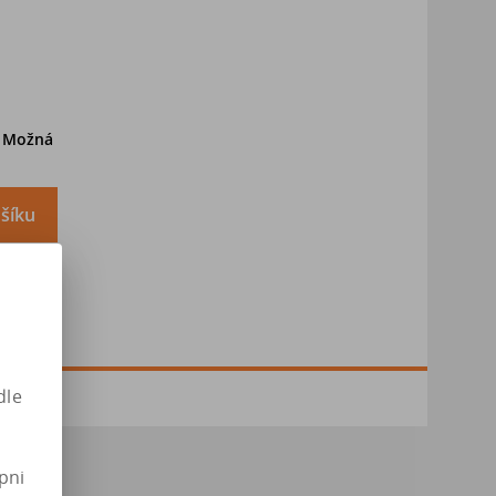
. Možná
šíku
dle
pni