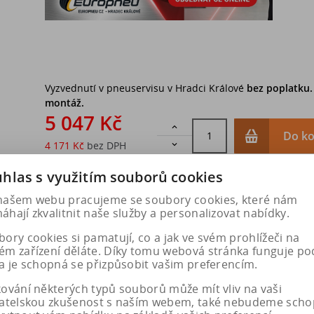
Vyzvednutí v pneuservisu v Hradci Králové
bez poplatku
montáž.
5 047 Kč

Do ko
4 171 Kč
bez DPH

hlas s využitím souborů cookies
našem webu pracujeme se soubory cookies, které nám
hají zkvalitnit naše služby a personalizovat nabídky.
ory cookies si pamatují, co a jak ve svém prohlížeči na
ém zařízení děláte. Díky tomu webová stránka funguje po
a je schopná se přizpůsobit vašim preferencím.
kování některých typů souborů může mít vliv na vaši
vatelskou zkušenost s naším webem, také nebudeme scho