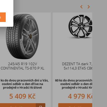
s
45 R19 102V
DEZENT TA dark 7,5x18
DE
TAL TS-870 P XL
5x114,3 ET45 CB67,1
5
pracovních dní u Vás,
60 ks
do dvou pracovních dní u Vás,
53 ks
d
ěr o den dříve
na
osobní odběr o den dříve
na
oso
v Hradci Králové
prodejně v Hradci Králové
pr
409 Kč
4 979 Kč