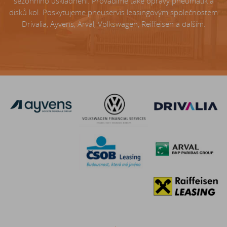
sezónního uskladnění. Provádíme také opravy pneumatik a
disků kol. Poskytujeme pneuservis leasingovým společnostem
Drivalia, Ayvens, Arval, Volkswagen, Reiffeisen a dalším.