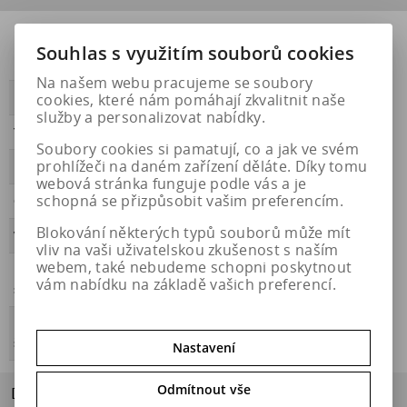
Přilnavost na
NE
Souhlas s využitím souborů cookies
ledu
Na našem webu pracujeme se soubory
cookies, které nám pomáhají zkvalitnit naše
PŘILNAVOST
B
služby a personalizovat nabídky.
Třída hluku
A
Soubory cookies si pamatují, co a jak ve svém
prohlížeči na daném zařízení děláte. Díky tomu
HLUČNOST
68
webová stránka funguje podle vás a je
schopná se přizpůsobit vašim preferencím.
OBDOBÍ
letní
Blokování některých typů souborů může mít
VALIVÝ ODPOR
A
vliv na vaši uživatelskou zkušenost s naším
webem, také nebudeme schopni poskytnout
Přilnavost na
NE
vám nabídku na základě vašich preferencí.
sněhu
Energetický
https://eprel.ec.europa.eu/qr/408551
štítek
Nastavení
Odmítnout vše
Dotaz na výrobek