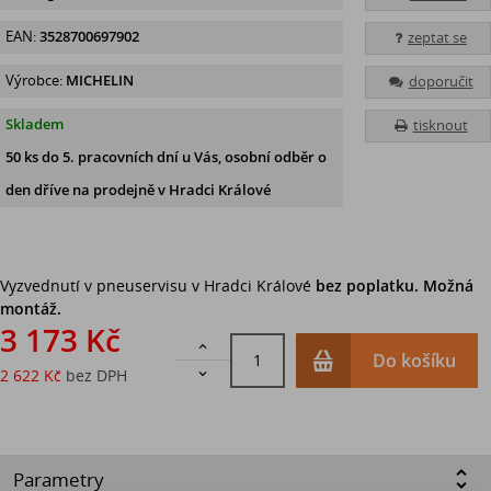
EAN:
3528700697902
zeptat se
Výrobce:
MICHELIN
doporučit
Skladem
tisknout
50 ks
do 5. pracovních dní u Vás, osobní odběr o
den dříve na prodejně
v Hradci Králové
Vyzvednutí v pneuservisu v Hradci Králové
bez poplatku. Možná
montáž.
3 173 Kč

Do košíku
2 622 Kč
bez DPH

Parametry