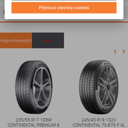
Přijmout všechny cookies
Doporučit výrobek
Nejprodávanější
akce
Akce
235/55 R17 103W
Duše 12x4 (4.00-4) kovový
245/45 R19 102V
CONTINENTAL PREMIUM 6
CONTINENTAL TS-870 P XL
zahnutý ventil TR87