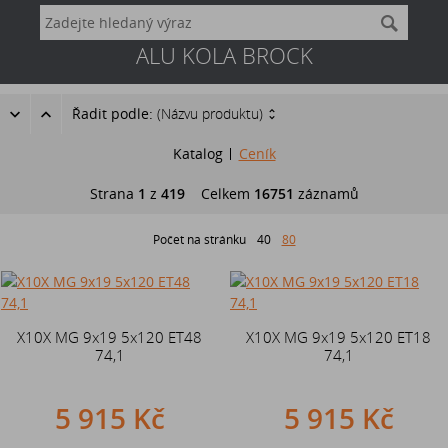
ALU KOLA BROCK
Řadit podle:
(Názvu produktu)
Katalog
Ceník
Strana
1
z
419
Celkem
16751
záznamů
Počet na stránku
40
80
X10X MG 9x19 5x120 ET48
X10X MG 9x19 5x120 ET18
74,1
74,1
5 915 Kč
5 915 Kč