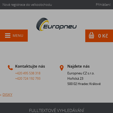
Nová registrace do velkoobchodu
Přihlášení
0 Kč
MENU
Kontaktujte nás
Najdete nás
+420 495 538 318
Europneu CZ s.r.o.
+420 724 192 793
Hořická 23
500 02 Hradec Králové
DISKY
FULLTEXTOVÉ VYHLEDÁVÁNÍ