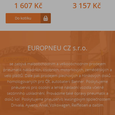
1 607 Kč
242 Kč
3 157 Kč
Do košíku
Do košíku
EUROPNEU CZ s.r.o.
se zabývá maloobchodním a velkoobchodním prodejem
pneumatik nákladních, osobních, motorkových, zemědělských a
velo plášťů. Dále pak prodejem plechových a hliníkových disků
homologovaných pro ČR, autobaterií Banner. Poskytujeme
pneuservis pro osobní a lehké nákladní vozidla včetně
sezónního uskladnění. Provádíme také opravy pneumatik a
disků kol. Poskytujeme pneuservis leasingovým společnostem
Drivalia, Ayvens, Arval, Volkswagen, Reiffeisen a dalším.