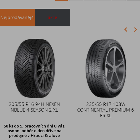
Nejprodávanější
akce
Akce
205/55 R16 94H NEXEN
Duše 12x4 (4.00-4) kovový
235/55 R17 103W
NBLUE 4 SEASON 2 XL
CONTINENTAL PREMIUM 6
zahnutý ventil TR87
FR XL
50 ks
do 5. pracovních dní u Vás,
osobní odběr o den dříve na
prodejně
v Hradci Králové