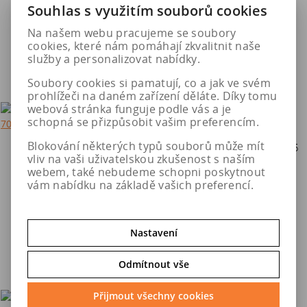
Souhlas s využitím souborů cookies
5 257 Kč
5 257 Kč
Na našem webu pracujeme se soubory
cookies, které nám pomáhají zkvalitnit naše
Do košíku
Do košíku
služby a personalizovat nabídky.
Soubory cookies si pamatují, co a jak ve svém
prohlížeči na daném zařízení děláte. Díky tomu
webová stránka funguje podle vás a je
schopná se přizpůsobit vašim preferencím.
Blokování některých typů souborů může mít
W10X PS 8x18 5x108 ET45
W10X PS 8,5x19 5x130 ET55
vliv na vaši uživatelskou zkušenost s naším
70,1
71,5
webem, také nebudeme schopni poskytnout
vám nabídku na základě vašich preferencí.
5 257 Kč
6 055 Kč
Nastavení
Do košíku
Do košíku
Odmítnout vše
Přijmout všechny cookies