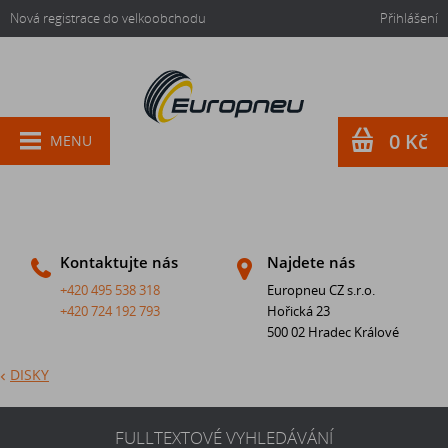
Nová registrace do velkoobchodu
Přihlášení
0 Kč
MENU
Kontaktujte nás
Najdete nás
+420 495 538 318
Europneu CZ s.r.o.
+420 724 192 793
Hořická 23
500 02 Hradec Králové
DISKY
FULLTEXTOVÉ VYHLEDÁVÁNÍ