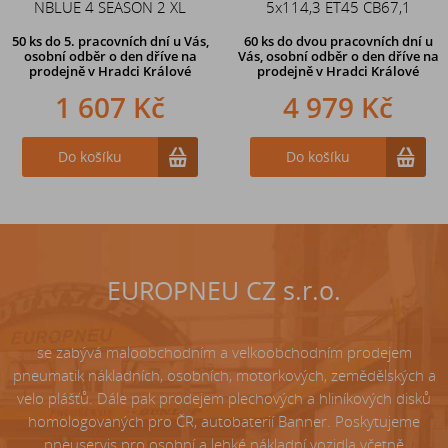
NBLUE 4 SEASON 2 XL
zahnutý ventil TR87
5x114,3 ET45 CB67,1
50 ks
do 5. pracovních dní u Vás,
60 ks
do dvou pracovních dní u
osobní odběr o den dříve na
Vás, osobní odběr o den dříve
na
prodejně
v Hradci Králové
prodejně v Hradci Králové
1 607 Kč
242 Kč
4 979 Kč
Do košíku
Do košíku
Do košíku
EUROPNEU CZ s.r.o.
se zabývá maloobchodním a velkoobchodním prodejem
pneumatik nákladních, osobních, motorkových, zemědělských a
velo plášťů. Dále pak prodejem plechových a hliníkových disků
homologovaných pro ČR, autobaterií Banner. Poskytujeme
pneuservis pro osobní a lehké nákladní vozidla včetně