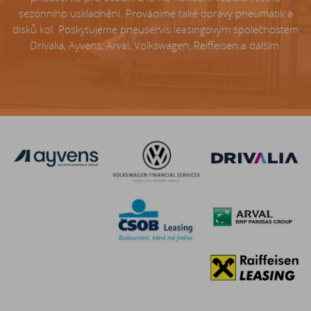
sezónního uskladnění. Provádíme také opravy pneumatik a
disků kol. Poskytujeme pneuservis leasingovým společnostem
Drivalia, Ayvens, Arval, Volkswagen, Reiffeisen a dalším.