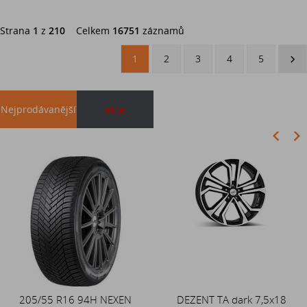
Strana
1
z
210
Celkem
16751
záznamů
1
2
3
4
5
Nejprodávanější
akce
Akce
205/55 R16 94H NEXEN
Duše 12x4 (4.00-4) kovový
DEZENT TA dark 7,5x18