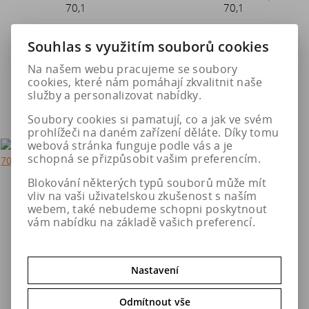
70,1
70,1
Souhlas s využitím souborů cookies
5 494 Kč
4 981 Kč
Na našem webu pracujeme se soubory
cookies, které nám pomáhají zkvalitnit naše
Do košíku
Do košíku
služby a personalizovat nabídky.
Soubory cookies si pamatují, co a jak ve svém
prohlížeči na daném zařízení děláte. Díky tomu
webová stránka funguje podle vás a je
schopná se přizpůsobit vašim preferencím.
Blokování některých typů souborů může mít
Torino PS 8x18 5x112 ET45
Torino PS 8x18 5x112 ET35
vliv na vaši uživatelskou zkušenost s naším
70,1
70,1
webem, také nebudeme schopni poskytnout
vám nabídku na základě vašich preferencí.
4 981 Kč
4 981 Kč
Nastavení
Do košíku
Do košíku
Odmítnout vše