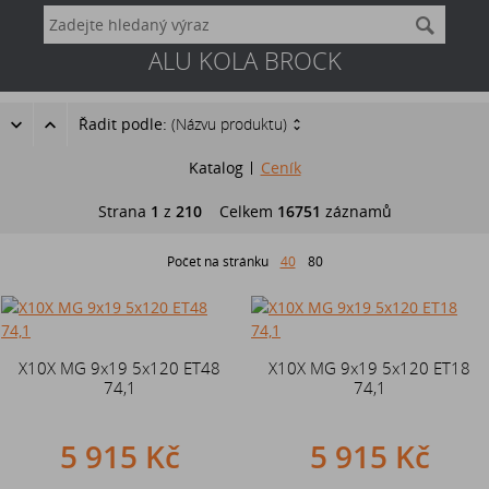
ALU KOLA BROCK
Řadit podle:
(Názvu produktu)
Katalog
Ceník
Strana
1
z
210
Celkem
16751
záznamů
Počet na stránku
40
80
X10X MG 9x19 5x120 ET48
X10X MG 9x19 5x120 ET18
74,1
74,1
5 915 Kč
5 915 Kč