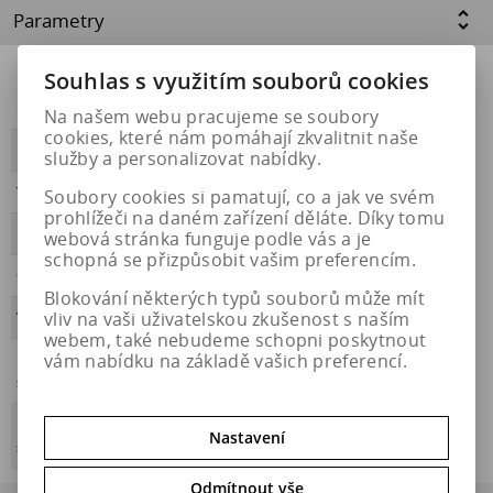
Parametry
Souhlas s využitím souborů cookies
Přilnavost na
NE
ledu
Na našem webu pracujeme se soubory
cookies, které nám pomáhají zkvalitnit naše
PŘILNAVOST
B
služby a personalizovat nabídky.
Třída hluku
B
Soubory cookies si pamatují, co a jak ve svém
prohlížeči na daném zařízení děláte. Díky tomu
HLUČNOST
72
webová stránka funguje podle vás a je
schopná se přizpůsobit vašim preferencím.
OBDOBÍ
celoroční
Blokování některých typů souborů může mít
vliv na vaši uživatelskou zkušenost s naším
VALIVÝ ODPOR
C
webem, také nebudeme schopni poskytnout
vám nabídku na základě vašich preferencí.
Přilnavost na
ANO
sněhu
Energetický
https://eprel.ec.europa.eu/qr/2046687
Nastavení
štítek
Odmítnout vše