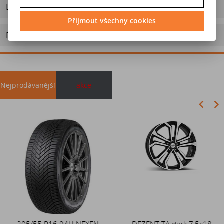
Dotaz na výrobek
Přijmout všechny cookies
Doporučit výrobek
Nejprodávanější
akce
Akce
205/55 R16 94H NEXEN
Duše 12x4 (4.00-4) kovový
DEZENT TA dark 7,5x18