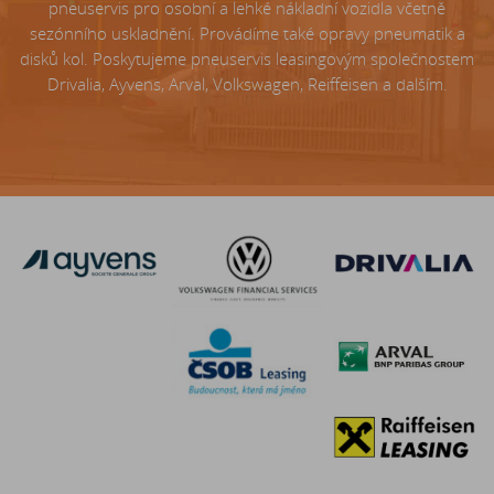
pneuservis pro osobní a lehké nákladní vozidla včetně
sezónního uskladnění. Provádíme také opravy pneumatik a
disků kol. Poskytujeme pneuservis leasingovým společnostem
Drivalia, Ayvens, Arval, Volkswagen, Reiffeisen a dalším.