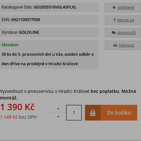
Katalogové číslo:
GO2055516VGL4SPLXL
oblíbené
EAN:
6921109077509
zeptat se
Výrobce:
GOLDLINE
doporučit
Skladem
tisknout
50 ks
do 5. pracovních dní u Vás, osobní odběr o
den dříve na prodejně
v Hradci Králové
Vyzvednutí v pneuservisu v Hradci Králové
bez poplatku. Možná
montáž.
1 390 Kč

Do košíku
1 149 Kč
bez DPH
