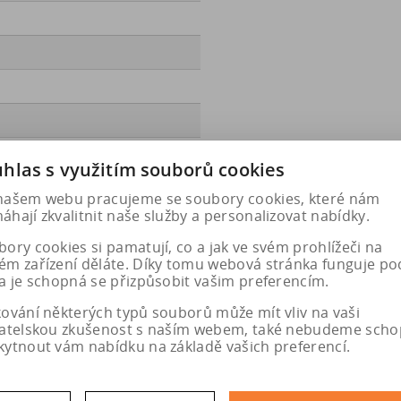
hlas s využitím souborů cookies
ec.europa.eu/qr/2046687
našem webu pracujeme se soubory cookies, které nám
hají zkvalitnit naše služby a personalizovat nabídky.
ory cookies si pamatují, co a jak ve svém prohlížeči na
ém zařízení děláte. Díky tomu webová stránka funguje po
a je schopná se přizpůsobit vašim preferencím.
kování některých typů souborů může mít vliv na vaši
vatelskou zkušenost s naším webem, také nebudeme scho
kytnout vám nabídku na základě vašich preferencí.