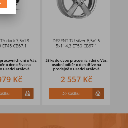
s
TA dark 7,5x18
DEZENT TU silver 6,5x16
DOTZ
3 ET45 CB67,1
5x114,3 ET50 CB67,1
pracovních dní u Vás,
53 ks
do dvou pracovních dní u Vás,
3 ks
ěr o den dříve
na
osobní odběr o den dříve
na
oso
v Hradci Králové
prodejně v Hradci Králové
pr
979 Kč
2 557 Kč
ošíku
Do košíku