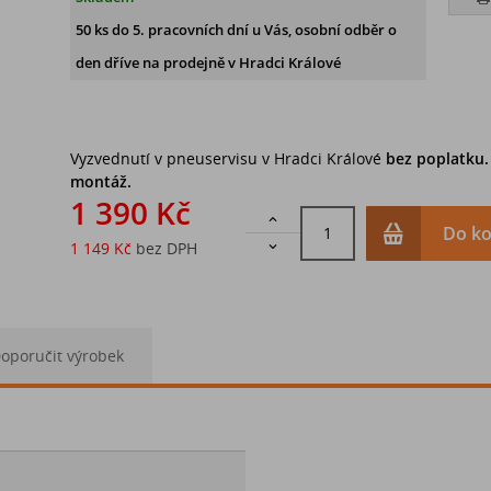
50 ks
do 5. pracovních dní u Vás, osobní odběr o
den dříve na prodejně
v Hradci Králové
Vyzvednutí v pneuservisu v Hradci Králové
bez poplatku
montáž.
1 390 Kč

Do ko
1 149 Kč
bez DPH

oporučit výrobek