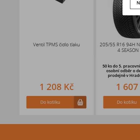
N
x19
Ventil TPMS čidlo tlaku
205/55 R16 94H 
,1
4 SEASON 
50 ks
do 5. pracovní
osobní odběr o d
prodejně
v Hradc
1 208 Kč
1 607
Do košíku
Do košíku