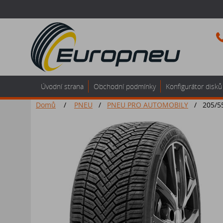
Úvodní strana
Obchodní podmínky
Konfigurátor disků
Domů
/
PNEU
/
PNEU PRO AUTOMOBILY
/
205/5