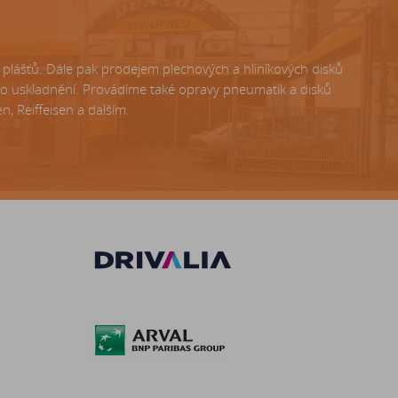
lášťů. Dále pak prodejem plechových a hliníkových disků
ho uskladnění. Provádíme také opravy pneumatik a disků
, Reiffeisen a dalším.