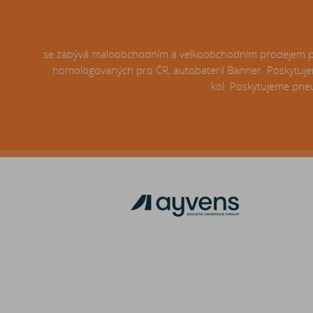
se zabývá maloobchodním a velkoobchodním prodejem pneu
homologovaných pro ČR, autobaterií Banner. Poskytujem
kol. Poskytujeme pneu