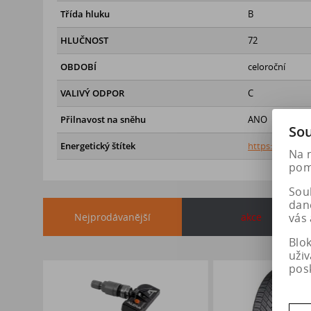
Třída hluku
B
HLUČNOST
72
OBDOBÍ
celoroční
VALIVÝ ODPOR
C
Přilnavost na sněhu
ANO
Sou
Energetický štítek
https://eprel.
Na 
pomá
Soub
dan
Nejprodávanější
akce
vás 
Blo
uži
pos