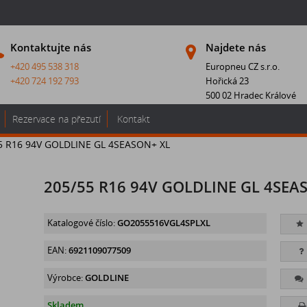
Kontaktujte nás
Najdete nás
+420 495 538 318
Europneu CZ s.r.o.
+420 724 192 793
Hořická 23
500 02 Hradec Králové
Rezervace na přezutí
Kontakt
5 R16 94V GOLDLINE GL 4SEASON+ XL
205/55 R16 94V GOLDLINE GL 4SEA
Katalogové číslo:
GO2055516VGL4SPLXL
EAN:
6921109077509
Výrobce:
GOLDLINE
Skladem