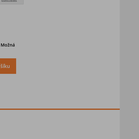
. Možná
šíku