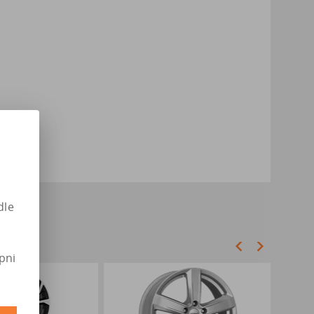
dle
pni