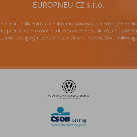
EUROPNEU CZ s.r.o.
matik nákladních, osobních, motorkových, zemědělských a velo p
e pneuservis pro osobní a lehké nákladní vozidla včetně sezónní
servis leasingovým společnostem Drivalia, Ayvens, Arval, Volkswagen