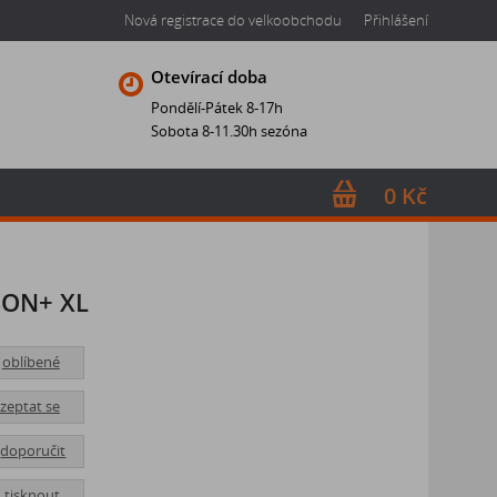
Nová registrace do velkoobchodu
Přihlášení
Otevírací doba
Pondělí-Pátek 8-17h
Sobota 8-11.30h sezóna
0 Kč
SON+ XL
oblíbené
zeptat se
doporučit
tisknout