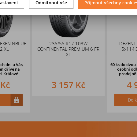
astavení
Odmítnout vše
Přijmout všechny cookie
NEXEN NBLUE
235/55 R17 103W
DEZENT 
2 XL
CONTINENTAL PREMIUM 6 FR
5x114,
XL
ch dní u Vás,
60 ks
do dvou 
en dříve na
osobní odb
i Králové
prodejně 
 Kč
3 157 Kč
4 
Do k