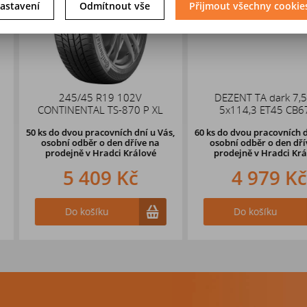
astavení
Odmítnout vše
Přijmout všechny cookie
 102V
DEZENT TA dark 7,5x18
DEZENT T
-870 P XL
5x114,3 ET45 CB67,1
5x114,
ích dní u Vás,
60 ks
do dvou pracovních dní u Vás,
53 ks
do dvou 
en dříve
na
osobní odběr o den dříve
na
osobní odb
ci Králové
prodejně v Hradci Králové
prodejně 
 Kč
4 979 Kč
2 
Do košíku
Do k