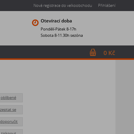
Nová registrace do velkoobchodu
Přihlášení
Otevírací doba
Pondělí-Pátek 8-17h
Sobota 8-11.30h sezóna
0 Kč
oblíbené
zeptat se
doporučit
tisknout