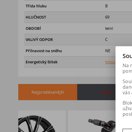
Třída hluku
B
HLUČNOST
69
OBDOBÍ
letní
VALIVÝ ODPOR
C
Přilnavost na sněhu
NE
Sou
Energetický štítek
https://eprel.
Na 
pomá
Soub
dan
Nejprodávanější
akce
vás 
Blo
uži
pos