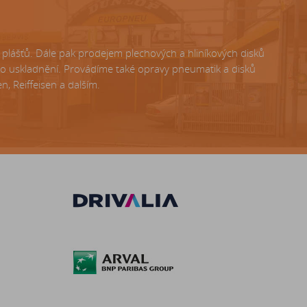
lášťů. Dále pak prodejem plechových a hliníkových disků
ho uskladnění. Provádíme také opravy pneumatik a disků
, Reiffeisen a dalším.