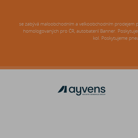
se zabývá maloobchodním a velkoobchodním prodejem pneu
homologovaných pro ČR, autobaterií Banner. Poskytujem
kol. Poskytujeme pneu