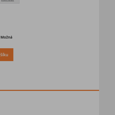
. Možná
šíku