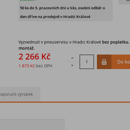
50 ks
do 5. pracovních dní u Vás, osobní odběr o
den dříve na prodejně
v Hradci Králové
Vyzvednutí v pneuservisu v Hradci Králové
bez poplatku
montáž.
2 266 Kč

Do ko
1 873 Kč
bez DPH

oporučit výrobek