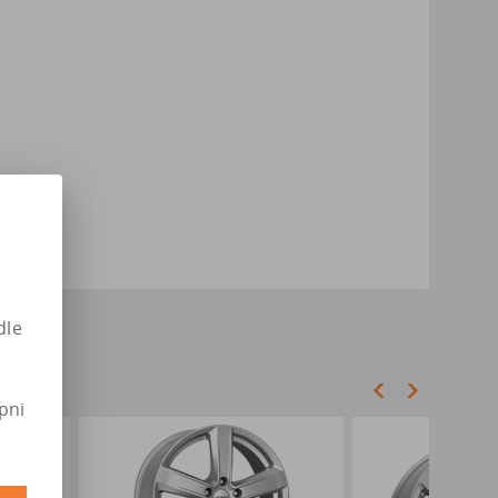
dle
pni