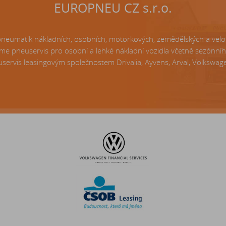
EUROPNEU CZ s.r.o.
matik nákladních, osobních, motorkových, zemědělských a velo p
e pneuservis pro osobní a lehké nákladní vozidla včetně sezónní
servis leasingovým společnostem Drivalia, Ayvens, Arval, Volkswagen