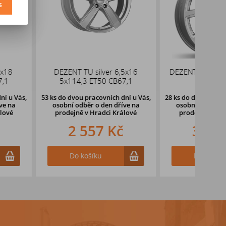
s
U silver 6,5x16
DEZENT TV silver 7x17 5x108
DOTZ
3 ET50 CB67,1
ET46 CB65,1
pracovních dní u Vás,
28 ks
do dvou pracovních dní u Vás,
3 ks
ěr o den dříve
na
osobní odběr o den dříve
na
oso
v Hradci Králové
prodejně v Hradci Králové
pr
557 Kč
3 824 Kč
ošíku
Do košíku