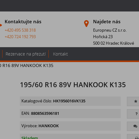
Kontaktujte nás
Najdete nás
+420 495 538 318
Europneu CZ s.r.o.
+420 724 192 793
Hořická 23
500 02 Hradec Králové
Rezervace na přezutí
Kontakt
0 R16 89V HANKOOK K135
195/60 R16 89V HANKOOK K135
Katalogové číslo:
HK1956016VK135
EAN:
8808563596181
Výrobce:
HANKOOK
Skladem