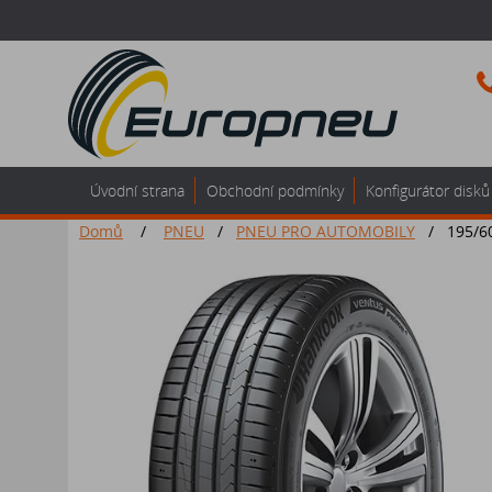
Úvodní strana
Obchodní podmínky
Konfigurátor disků
Domů
/
PNEU
/
PNEU PRO AUTOMOBILY
/
195/6