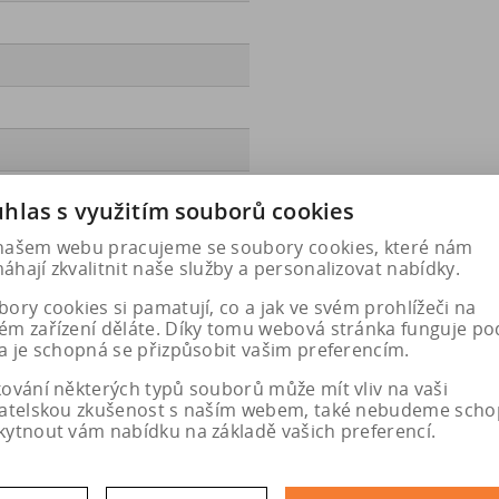
hlas s využitím souborů cookies
ec.europa.eu/qr/1403520
našem webu pracujeme se soubory cookies, které nám
hají zkvalitnit naše služby a personalizovat nabídky.
ory cookies si pamatují, co a jak ve svém prohlížeči na
ém zařízení děláte. Díky tomu webová stránka funguje po
a je schopná se přizpůsobit vašim preferencím.
kování některých typů souborů může mít vliv na vaši
vatelskou zkušenost s naším webem, také nebudeme scho
kytnout vám nabídku na základě vašich preferencí.