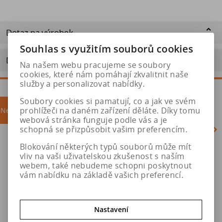
Dotaz na výrobek
Souhlas s využitím souborů cookies
Doporučit výrobek
Na našem webu pracujeme se soubory
cookies, které nám pomáhají zkvalitnit naše
služby a personalizovat nabídky.
Soubory cookies si pamatují, co a jak ve svém
prohlížeči na daném zařízení děláte. Díky tomu
Nejprodávanější
akce
webová stránka funguje podle vás a je
schopná se přizpůsobit vašim preferencím.
Blokování některých typů souborů může mít
Akce
vliv na vaši uživatelskou zkušenost s naším
webem, také nebudeme schopni poskytnout
vám nabídku na základě vašich preferencí.
Nastavení