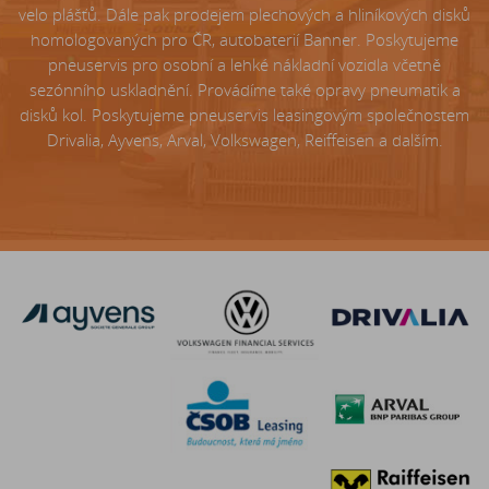
velo plášťů. Dále pak prodejem plechových a hliníkových disků
homologovaných pro ČR, autobaterií Banner. Poskytujeme
pneuservis pro osobní a lehké nákladní vozidla včetně
sezónního uskladnění. Provádíme také opravy pneumatik a
disků kol. Poskytujeme pneuservis leasingovým společnostem
Drivalia, Ayvens, Arval, Volkswagen, Reiffeisen a dalším.