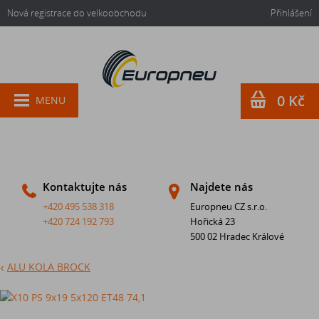
Nová registrace do velkoobchodu
Přihlášení
0 Kč
MENU
Kontaktujte nás
Najdete nás
+420 495 538 318
Europneu CZ s.r.o.
+420 724 192 793
Hořická 23
500 02 Hradec Králové
ALU KOLA BROCK