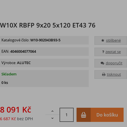
W10X RBFP 9x20 5x120 ET43 76
Katalogové číslo:
W10-902043B93-5
oblíbené
EAN:
4046004077064
zeptat se
Výrobce:
ALUTEC
doporučit
Skladem
tisknout
0 ks
8 091 Kč

Do košíku
6 687 Kč
bez DPH
