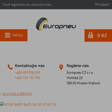
Nová registrace do velkoobchodu
Přihlášení
0 Kč
MENU
Kontaktujte nás
Najdete nás
+420 495 538 318
Europneu CZ s.r.o.
+420 724 192 793
Hořická 23
500 02 Hradec Králové
ALU KOLA BROCK