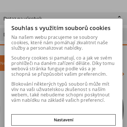
Dotaz na výrobek
Souhlas s využitím souborů cookies
Doporučit výrobek
Na našem webu pracujeme se soubory
cookies, které nám pomáhají zkvalitnit naše
služby a personalizovat nabídky.
Soubory cookies si pamatují, co a jak ve svém
prohlížeči na daném zařízení děláte. Díky tomu
Nejprodávanější
akce
webová stránka funguje podle vás a je
schopná se přizpůsobit vašim preferencím.
Blokování některých typů souborů může mít
Akce
vliv na vaši uživatelskou zkušenost s naším
webem, také nebudeme schopni poskytnout
vám nabídku na základě vašich preferencí.
Nastavení