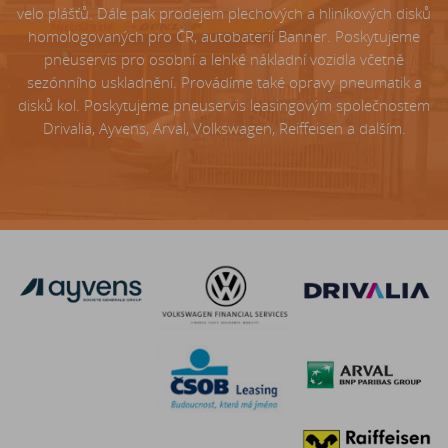
velo plášťů. Dále pak prodejem plechových a hliníkových disků
homologovaných pro ČR, autobaterií Banner. Poskytujeme
pneuservis pro osobní a lehké nákladní vozidla včetně
sezónního uskladnění. Provádíme také opravy pneumatik a
disků kol. Poskytujeme pneuservis leasingovým společnostem
Drivalia, Ayvens, Arval, Volkswagen, Reiffeisen a dalším.