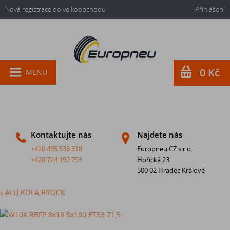
Nová registrace do velkoobchodu
Přihlášení
0 Kč
MENU
Kontaktujte nás
Najdete nás
+420 495 538 318
Europneu CZ s.r.o.
+420 724 192 793
Hořická 23
500 02 Hradec Králové
ALU KOLA BROCK