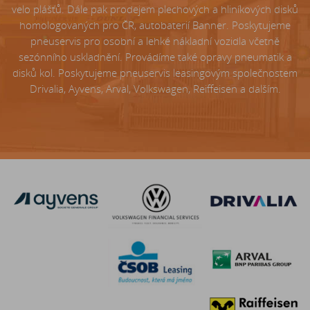
velo plášťů. Dále pak prodejem plechových a hliníkových disků
homologovaných pro ČR, autobaterií Banner. Poskytujeme
pneuservis pro osobní a lehké nákladní vozidla včetně
sezónního uskladnění. Provádíme také opravy pneumatik a
disků kol. Poskytujeme pneuservis leasingovým společnostem
Drivalia, Ayvens, Arval, Volkswagen, Reiffeisen a dalším.