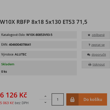
W10X RBFP 8x18 5x130 ET53 71,5
Katalogové číslo:
W10X-80853V93-5
oblíbené
EAN:
4046004078641
zeptat se
Výrobce:
ALUTEC
doporučit
Skladem
tisknout
0 ks
6 126 Kč

Do košíku
5 063 Kč
bez DPH
