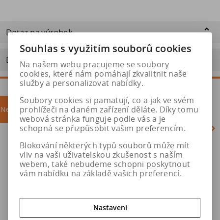
Dotaz na výrobek
Souhlas s využitím souborů cookies
Doporučit výrobek
Na našem webu pracujeme se soubory
cookies, které nám pomáhají zkvalitnit naše
služby a personalizovat nabídky.
Soubory cookies si pamatují, co a jak ve svém
prohlížeči na daném zařízení děláte. Díky tomu
Nejprodávanější
akce
webová stránka funguje podle vás a je
schopná se přizpůsobit vašim preferencím.
Blokování některých typů souborů může mít
Akce
vliv na vaši uživatelskou zkušenost s naším
webem, také nebudeme schopni poskytnout
vám nabídku na základě vašich preferencí.
Nastavení