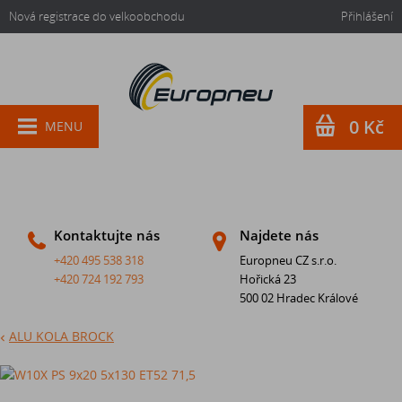
Nová registrace do velkoobchodu
Přihlášení
0 Kč
MENU
Kontaktujte nás
Najdete nás
+420 495 538 318
Europneu CZ s.r.o.
+420 724 192 793
Hořická 23
500 02 Hradec Králové
ALU KOLA BROCK