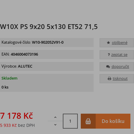
W10X PS 9x20 5x130 ET52 71,5
Katalogové číslo:
W10-902052V91-0
oblíbené
EAN:
4046004073196
zeptat se
Výrobce:
ALUTEC
doporučit
Skladem
tisknout
0 ks
7 178 Kč

Do košíku
5 933 Kč
bez DPH
