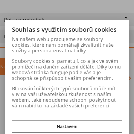
Dotaz na výrobek
Souhlas s využitím souborů cookies
Doporučit výrobek
Na našem webu pracujeme se soubory
cookies, které nám pomáhají zkvalitnit naše
služby a personalizovat nabídky.
Soubory cookies si pamatují, co a jak ve svém
prohlížeči na daném zařízení děláte. Díky tomu
Nejprodávanější
akce
webová stránka funguje podle vás a je
schopná se přizpůsobit vašim preferencím.
Blokování některých typů souborů může mít
Akce
vliv na vaši uživatelskou zkušenost s naším
webem, také nebudeme schopni poskytnout
vám nabídku na základě vašich preferencí.
Nastavení