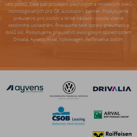
velo plášťů. Dále pak prodejem plechových a hliníkových disků
homologovaných pro ČR, autobaterií Banner. Poskytujeme
pneuservis pro osobní a lehké nákladní vozidla včetně
sezónního uskladnění. Provádíme také opravy pneumatik a
disků kol. Poskytujeme pneuservis leasingovým společnostem
Drivalia, Ayvens, Arval, Volkswagen, Reiffeisen a dalším.