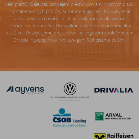
velo plášťů. Dále pak prodejem plechových a hliníkových disků
homologovaných pro ČR, autobaterií Banner. Poskytujeme
pneuservis pro osobní a lehké nákladní vozidla včetně
sezónního uskladnění. Provádíme také opravy pneumatik a
disků kol. Poskytujeme pneuservis leasingovým společnostem
Drivalia, Ayvens, Arval, Volkswagen, Reiffeisen a dalším.