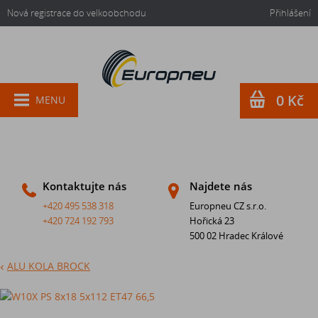
Nová registrace do velkoobchodu
Přihlášení
0 Kč
MENU
Kontaktujte nás
Najdete nás
+420 495 538 318
Europneu CZ s.r.o.
+420 724 192 793
Hořická 23
500 02 Hradec Králové
ALU KOLA BROCK