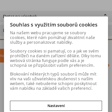
Dotaz na výrobek
Souhlas s využitím souborů cookies
Doporučit výrobek
Na našem webu pracujeme se soubory
cookies, které nám pomáhají zkvalitnit naše
služby a personalizovat nabídky.
Soubory cookies si pamatují, co a jak ve svém
prohlížeči na daném zařízení děláte. Díky tomu
Nejprodávanější
akce
webová stránka funguje podle vás a je
schopná se přizpůsobit vašim preferencím.
Blokování některých typů souborů může mít
Akce
vliv na vaši uživatelskou zkušenost s naším
webem, také nebudeme schopni poskytnout
vám nabídku na základě vašich preferencí.
Nastavení