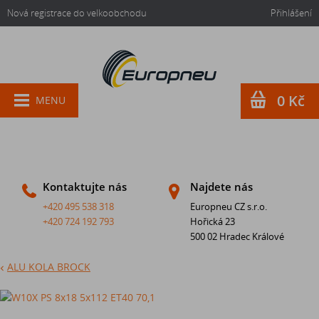
Nová registrace do velkoobchodu
Přihlášení
0 Kč
MENU
Kontaktujte nás
Najdete nás
+420 495 538 318
Europneu CZ s.r.o.
+420 724 192 793
Hořická 23
500 02 Hradec Králové
ALU KOLA BROCK