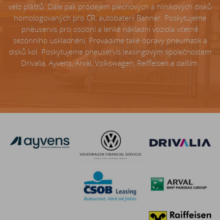
velo plášťů. Dále pak prodejem plechových a hliníkových disků
homologovaných pro ČR, autobaterií Banner. Poskytujeme
pneuservis pro osobní a lehké nákladní vozidla včetně
sezónního uskladnění. Provádíme také opravy pneumatik a
disků kol. Poskytujeme pneuservis leasingovým společnostem
Drivalia, Ayvens, Arval, Volkswagen, Reiffeisen a dalším.