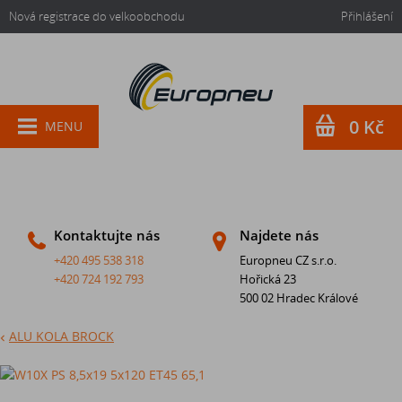
Nová registrace do velkoobchodu
Přihlášení
0 Kč
MENU
Kontaktujte nás
Najdete nás
+420 495 538 318
Europneu CZ s.r.o.
+420 724 192 793
Hořická 23
500 02 Hradec Králové
ALU KOLA BROCK