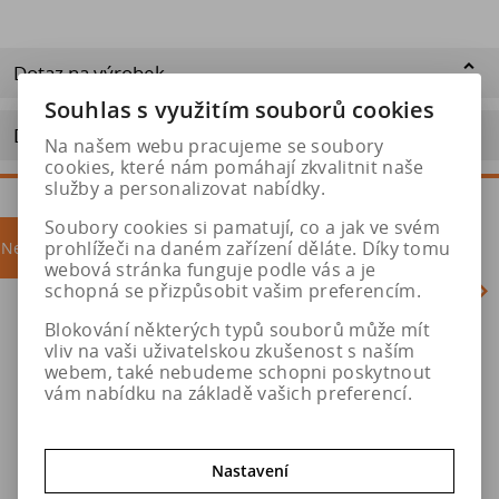
Dotaz na výrobek
Souhlas s využitím souborů cookies
Doporučit výrobek
Na našem webu pracujeme se soubory
cookies, které nám pomáhají zkvalitnit naše
služby a personalizovat nabídky.
Soubory cookies si pamatují, co a jak ve svém
prohlížeči na daném zařízení děláte. Díky tomu
Nejprodávanější
akce
webová stránka funguje podle vás a je
schopná se přizpůsobit vašim preferencím.
Blokování některých typů souborů může mít
Sleva
Akce
vliv na vaši uživatelskou zkušenost s naším
0 %
webem, také nebudeme schopni poskytnout
vám nabídku na základě vašich preferencí.
Nastavení