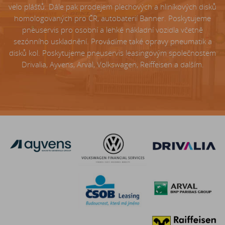
velo plášťů. Dále pak prodejem plechových a hliníkových disků
homologovaných pro ČR, autobaterií Banner. Poskytujeme
pneuservis pro osobní a lehké nákladní vozidla včetně
sezónního uskladnění. Provádíme také opravy pneumatik a
disků kol. Poskytujeme pneuservis leasingovým společnostem
Drivalia, Ayvens, Arval, Volkswagen, Reiffeisen a dalším.