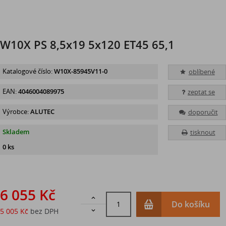
W10X PS 8,5x19 5x120 ET45 65,1
Katalogové číslo:
W10X-85945V11-0
oblíbené
EAN:
4046004089975
zeptat se
Výrobce:
ALUTEC
doporučit
Skladem
tisknout
0 ks
6 055 Kč

Do košíku
5 005 Kč
bez DPH
